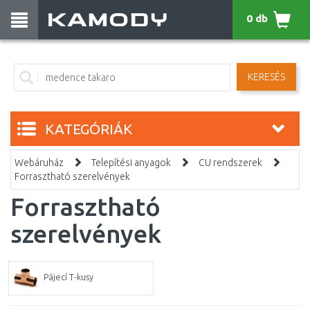
0 db
KERESÉS
KATEGÓRIÁK
Webáruház
Telepítési anyagok
CU rendszerek
Forrasztható szerelvények
Forrasztható
szerelvények
Pájecí T-kusy