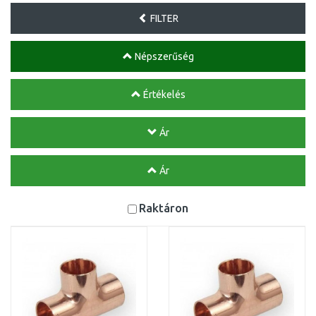
FILTER
Népszerűség
Értékelés
Ár
Ár
Raktáron