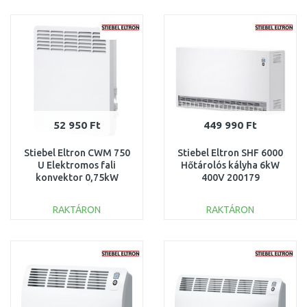
KOSÁRBA
KOSÁRBA
Összehasonlítás
Összehasonlítás
52 950 Ft
449 990 Ft
Stiebel Eltron CWM 750
Stiebel Eltron SHF 6000
U Elektromos fali
Hőtárolós kályha 6kW
konvektor 0,75kW
400V 200179
200262
RAKTÁRON
RAKTÁRON
KOSÁRBA
KOSÁRBA
Összehasonlítás
Összehasonlítás