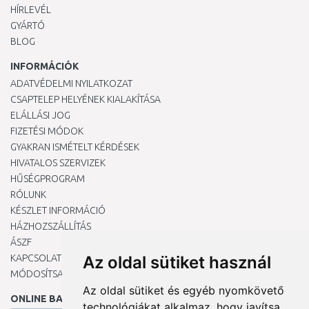
HÍRLEVÉL
GYÁRTÓ
BLOG
INFORMÁCIÓK
ADATVÉDELMI NYILATKOZAT
CSAPTELEP HELYÉNEK KIALAKÍTÁSA
ELÁLLÁSI JOG
FIZETÉSI MÓDOK
GYAKRAN ISMÉTELT KÉRDÉSEK
HIVATALOS SZERVIZEK
HŰSÉGPROGRAM
RÓLUNK
KÉSZLET INFORMÁCIÓ
HÁZHOZSZÁLLÍTÁS
ÁSZF
KAPCSOLAT
Az oldal sütiket használ
MÓDOSÍTSA A COOKIE-BEÁLLÍTÁSAIMAT
Az oldal sütiket és egyéb nyomkövető
ONLINE BANKKÁRTYÁVAL
technológiákat alkalmaz, hogy javítsa