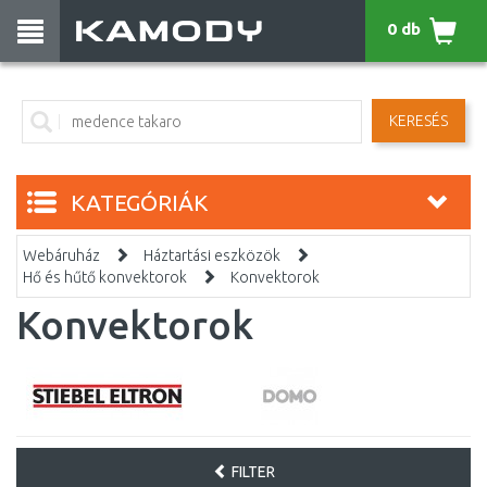
0 db
KERESÉS
KATEGÓRIÁK
Webáruház
Háztartási eszközök
Hő és hűtő konvektorok
Konvektorok
Konvektorok
FILTER