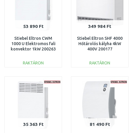
53 890 Ft
349 984 Ft
Stiebel Eltron CWM
Stiebel Eltron SHF 4000
1000 U Elektromos fali
Hőtárolós kályha 4kW
konvektor 1kW 200263
400V 200177
RAKTÁRON
RAKTÁRON
KOSÁRBA
KOSÁRBA
Összehasonlítás
Összehasonlítás
35 363 Ft
81 490 Ft