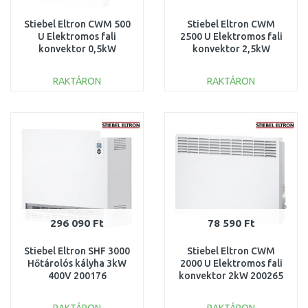
Stiebel Eltron CWM 500
Stiebel Eltron CWM
U Elektromos fali
2500 U Elektromos fali
konvektor 0,5kW
konvektor 2,5kW
200261
200266
RAKTÁRON
RAKTÁRON
KOSÁRBA
KOSÁRBA
Összehasonlítás
Összehasonlítás
296 090 Ft
78 590 Ft
Stiebel Eltron SHF 3000
Stiebel Eltron CWM
Hőtárolós kályha 3kW
2000 U Elektromos fali
400V 200176
konvektor 2kW 200265