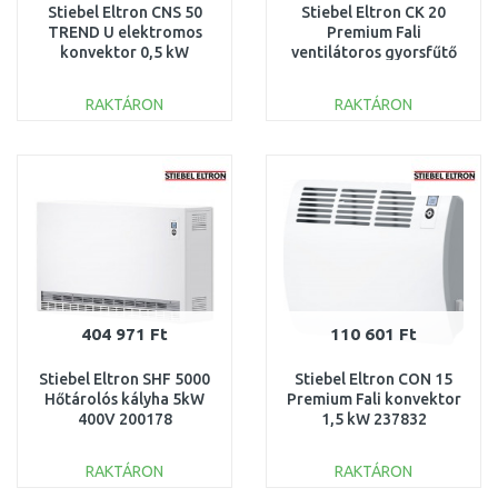
Stiebel Eltron CNS 50
Stiebel Eltron CK 20
TREND U elektromos
Premium Fali
konvektor 0,5 kW
ventilátoros gyorsfűtő
236545
2kW 237835
RAKTÁRON
RAKTÁRON
KOSÁRBA
KOSÁRBA
Összehasonlítás
Összehasonlítás
404 971 Ft
110 601 Ft
Stiebel Eltron SHF 5000
Stiebel Eltron CON 15
Hőtárolós kályha 5kW
Premium Fali konvektor
400V 200178
1,5 kW 237832
RAKTÁRON
RAKTÁRON