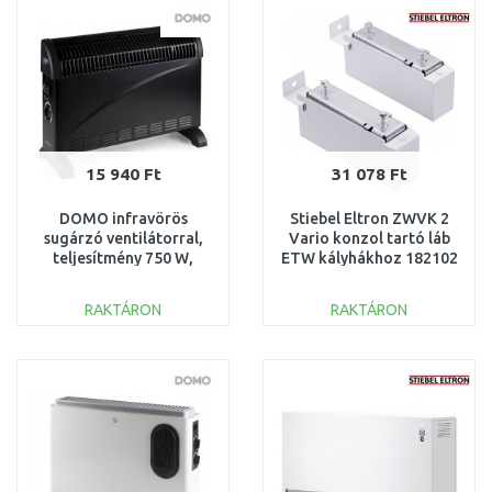
Összehasonlítás
Összehasonlítás
15 940 Ft
31 078 Ft
DOMO infravörös
Stiebel Eltron ZWVK 2
sugárzó ventilátorral,
Vario konzol tartó láb
teljesítmény 750 W,
ETW kályhákhoz 182102
1250 W, max. 2000 W,
DO7350CH
RAKTÁRON
RAKTÁRON
KOSÁRBA
KOSÁRBA
Összehasonlítás
Összehasonlítás