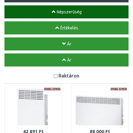
Népszerűség
Értékelés
Ár
Ár
Raktáron
42 891 Ft
88 000 Ft