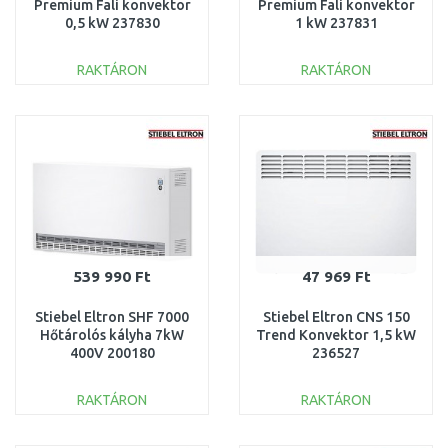
Premium Fali konvektor
Premium Fali konvektor
0,5 kW 237830
1 kW 237831
RAKTÁRON
RAKTÁRON
KOSÁRBA
KOSÁRBA
Összehasonlítás
Összehasonlítás
539 990 Ft
47 969 Ft
Stiebel Eltron SHF 7000
Stiebel Eltron CNS 150
Hőtárolós kályha 7kW
Trend Konvektor 1,5 kW
400V 200180
236527
RAKTÁRON
RAKTÁRON
KOSÁRBA
KOSÁRBA