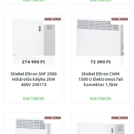
RAKTÁRON
RAKTÁRON
KOSÁRBA
KOSÁRBA
Összehasonlítás
Összehasonlítás
274 990 Ft
72 090 Ft
Stiebel Eltron SHF 2000
Stiebel Eltron CWM
Hőtárolós kályha 2kW
1500 U Elektromos fali
400V 200175
konvektor 1,5kW
200264
RAKTÁRON
RAKTÁRON
KOSÁRBA
KOSÁRBA
Összehasonlítás
Összehasonlítás