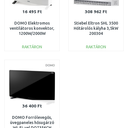
16 495 Ft
308 962 Ft
DOMO Elektromos
Stiebel Eltron SHL 3500
ventilátoros konvektor,
Hőtárolós kályha 3,5kW
1200W/2000W
200304
DO7351CH
RAKTÁRON
RAKTÁRON
KOSÁRBA
KOSÁRBA
Összehasonlítás
Összehasonlítás
36 400 Ft
DOMO Forrólevegős,
üvegpaneles hősugárzó
Wi-Fi-vel DO7356CH