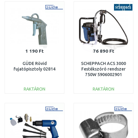
Összehasonlítás
Összehasonlítás
1 190 Ft
76 890 Ft
GÜDE Rövid
SCHEPPACH ACS 3000
fujatópisztoly 02814
Festékszóró rendszer
750W 5906002901
RAKTÁRON
RAKTÁRON
KOSÁRBA
KOSÁRBA
Összehasonlítás
Összehasonlítás