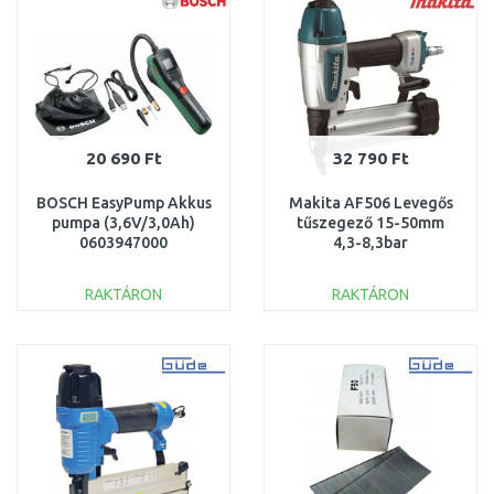
20 690 Ft
32 790 Ft
BOSCH EasyPump Akkus
Makita AF506 Levegős
pumpa (3,6V/3,0Ah)
tűszegező 15-50mm
0603947000
4,3-8,3bar
RAKTÁRON
RAKTÁRON
KOSÁRBA
KOSÁRBA
Összehasonlítás
Összehasonlítás