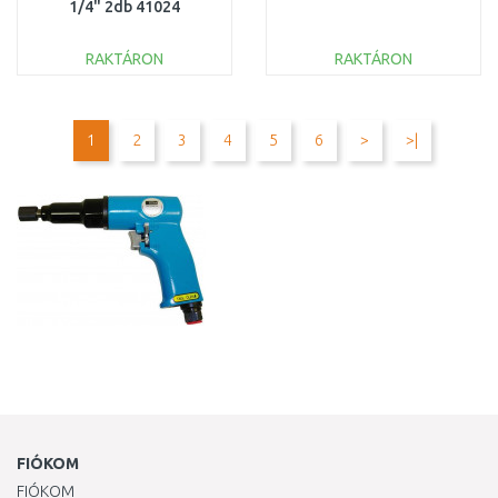
1/4" 2db 41024
RAKTÁRON
RAKTÁRON
KOSÁRBA
KOSÁRBA
Összehasonlítás
Összehasonlítás
1
2
3
4
5
6
>
>|
FIÓKOM
FIÓKOM