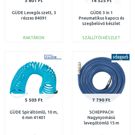
5 601 Ft
14 525 Ft
GÜDE Levegős szett, 3
GÜDE 3 in 1
részes 84091
Pneumatikus kapocs és
szegbelövő készlet
40221
RAKTÁRON
SZÁLLÍTÓI KÉSZLET
KOSÁRBA
KOSÁRBA
Összehasonlítás
Összehasonlítás
5 503 Ft
7 790 Ft
GÜDE Spiráltömlő, 10 m,
SCHEPPACH
6 mm 41401
Nagynyomású
levegőtömlő 15 m
7906100711