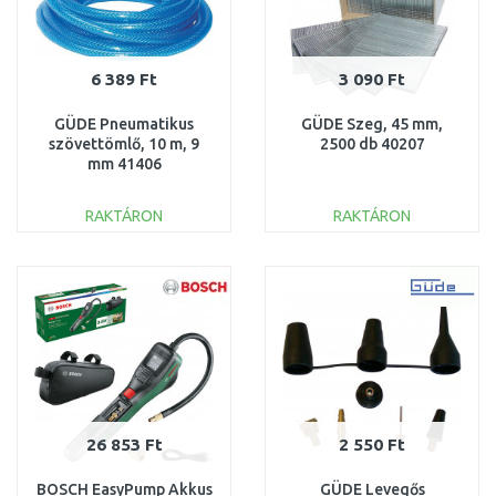
6 389 Ft
3 090 Ft
GÜDE Pneumatikus
GÜDE Szeg, 45 mm,
szövettömlő, 10 m, 9
2500 db 40207
mm 41406
RAKTÁRON
RAKTÁRON
KOSÁRBA
KOSÁRBA
Összehasonlítás
Összehasonlítás
26 853 Ft
2 550 Ft
BOSCH EasyPump Akkus
GÜDE Levegős