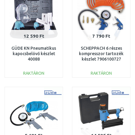
12 590 Ft
7 790 Ft
GÜDE KN Pneumatikus
SCHEPPACH 6 részes
kapocsbelövő készlet
kompresszor tartozék
40088
készlet 7906100727
RAKTÁRON
RAKTÁRON
KOSÁRBA
KOSÁRBA
Összehasonlítás
Összehasonlítás