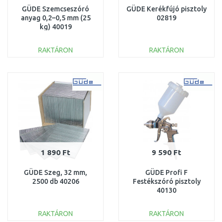
GÜDE Szemcseszóró
GÜDE Kerékfújó pisztoly
anyag 0,2–0,5 mm (25
02819
kg) 40019
RAKTÁRON
RAKTÁRON
KOSÁRBA
KOSÁRBA
Összehasonlítás
Összehasonlítás
1 890 Ft
9 590 Ft
GÜDE Szeg, 32 mm,
GÜDE Profi F
2500 db 40206
Festékszóró pisztoly
40130
RAKTÁRON
RAKTÁRON