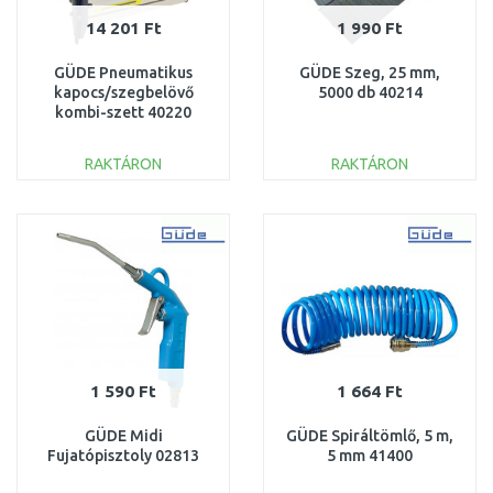
14 201 Ft
1 990 Ft
GÜDE Pneumatikus
GÜDE Szeg, 25 mm,
kapocs/szegbelövő
5000 db 40214
kombi-szett 40220
RAKTÁRON
RAKTÁRON
KOSÁRBA
KOSÁRBA
Összehasonlítás
Összehasonlítás
1 590 Ft
1 664 Ft
GÜDE Midi
GÜDE Spiráltömlő, 5 m,
Fujatópisztoly 02813
5 mm 41400