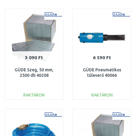
KOSÁRBA
KOSÁRBA
Összehasonlítás
Összehasonlítás
3 090 Ft
6 590 Ft
GÜDE Szeg, 50 mm,
GÜDE Pneumatikus
2500 db 40208
tűleverő 40066
RAKTÁRON
RAKTÁRON
KOSÁRBA
KOSÁRBA
Összehasonlítás
Összehasonlítás