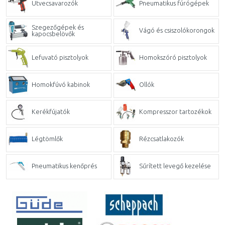
Ütvecsavarozók
Pneumatikus fúrógépek
Szegezőgépek és
Vágó és csiszolókorongok
kapocsbelövők
Lefuvató pisztolyok
Homokszóró pisztolyok
Homokfúvó kabinok
Ollók
Kerékfújatók
Kompresszor tartozékok
Légtömlők
Rézcsatlakozók
Pneumatikus kenőprés
Sűrített levegő kezelése