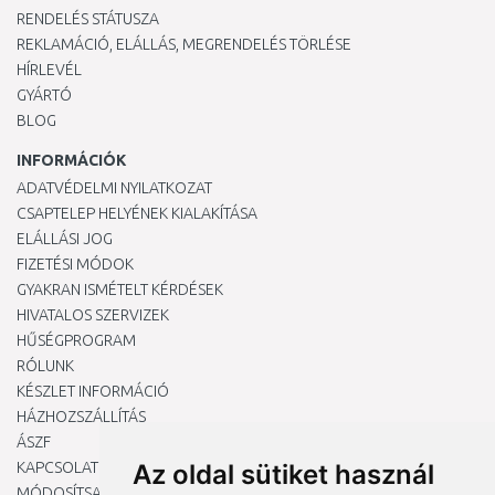
RENDELÉS STÁTUSZA
REKLAMÁCIÓ, ELÁLLÁS, MEGRENDELÉS TÖRLÉSE
HÍRLEVÉL
GYÁRTÓ
BLOG
INFORMÁCIÓK
ADATVÉDELMI NYILATKOZAT
CSAPTELEP HELYÉNEK KIALAKÍTÁSA
ELÁLLÁSI JOG
FIZETÉSI MÓDOK
GYAKRAN ISMÉTELT KÉRDÉSEK
HIVATALOS SZERVIZEK
HŰSÉGPROGRAM
RÓLUNK
KÉSZLET INFORMÁCIÓ
HÁZHOZSZÁLLÍTÁS
ÁSZF
KAPCSOLAT
Az oldal sütiket használ
MÓDOSÍTSA A COOKIE-BEÁLLÍTÁSAIMAT