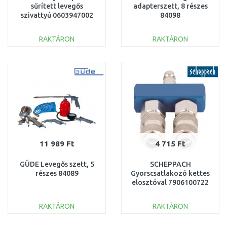
sűrített levegős
adapterszett, 8 részes
szivattyú 0603947002
84098
RAKTÁRON
RAKTÁRON
KOSÁRBA
KOSÁRBA
Összehasonlítás
Összehasonlítás
11 989 Ft
4 715 Ft
GÜDE Levegős szett, 5
SCHEPPACH
részes 84089
Gyorscsatlakozó kettes
elosztóval 7906100722
RAKTÁRON
RAKTÁRON
KOSÁRBA
KOSÁRBA