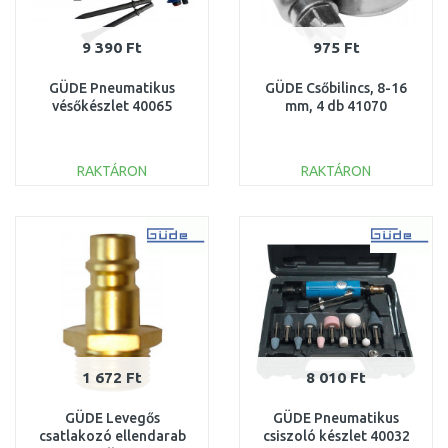
9 390 Ft
975 Ft
GÜDE Pneumatikus
GÜDE Csőbilincs, 8-16
vésőkészlet 40065
mm, 4 db 41070
RAKTÁRON
RAKTÁRON
KOSÁRBA
KOSÁRBA
Összehasonlítás
Összehasonlítás
1 672 Ft
8 010 Ft
GÜDE Levegős
GÜDE Pneumatikus
csatlakozó ellendarab
csiszoló készlet 40032