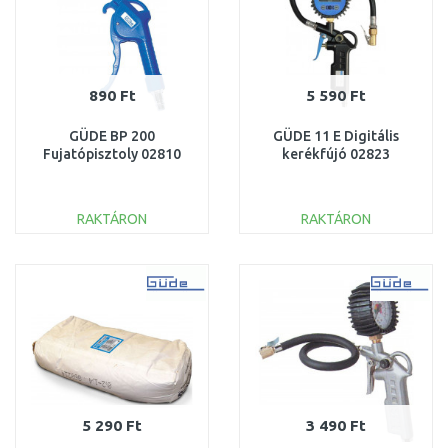
890 Ft
5 590 Ft
GÜDE BP 200
GÜDE 11 E Digitális
Fujatópisztoly 02810
kerékfújó 02823
RAKTÁRON
RAKTÁRON
KOSÁRBA
KOSÁRBA
Összehasonlítás
Összehasonlítás
5 290 Ft
3 490 Ft