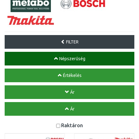
FILTER
Népszerűség
Értékelés
Ár
Ár
Raktáron