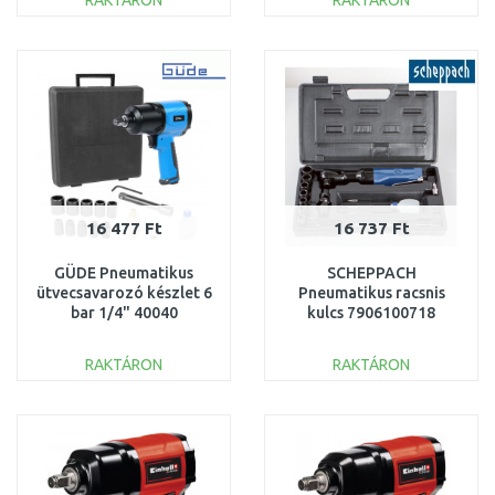
RAKTÁRON
RAKTÁRON
KOSÁRBA
KOSÁRBA
Összehasonlítás
Összehasonlítás
16 477 Ft
16 737 Ft
GÜDE Pneumatikus
SCHEPPACH
ütvecsavarozó készlet 6
Pneumatikus racsnis
bar 1/4" 40040
kulcs 7906100718
RAKTÁRON
RAKTÁRON
KOSÁRBA
KOSÁRBA
Összehasonlítás
Összehasonlítás