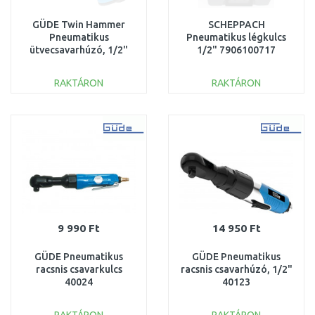
GÜDE Twin Hammer
SCHEPPACH
Pneumatikus
Pneumatikus légkulcs
ütvecsavarhúzó, 1/2"
1/2" 7906100717
40122
RAKTÁRON
RAKTÁRON
KOSÁRBA
KOSÁRBA
Összehasonlítás
Összehasonlítás
9 990 Ft
14 950 Ft
GÜDE Pneumatikus
GÜDE Pneumatikus
racsnis csavarkulcs
racsnis csavarhúzó, 1/2"
40024
40123