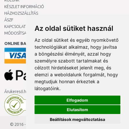
RÓLUNK
KÉSZLET INFORMÁCIÓ
HÁZHOZSZÁLLÍTÁS
ÁSZF
KAPCSOLAT
Az oldal sütiket használ
MÓDOSÍTSA A COOKIE-BEÁLLÍTÁSAIMAT
Az oldal sütiket és egyéb nyomkövető
ONLINE BANKKÁRTYÁVAL
technológiákat alkalmaz, hogy javítsa
a böngészési élményét, azzal hogy
személyre szabott tartalmakat és
célzott hirdetéseket jelenít meg, és
elemzi a weboldalunk forgalmát, hogy
megtudjuk honnan érkeztek a
látogatóink.
Árukereső.hu
Elfogadom
Elutasítom
Beállítások megváltoztatása
© 2016 - 2026
KAMODY.hu