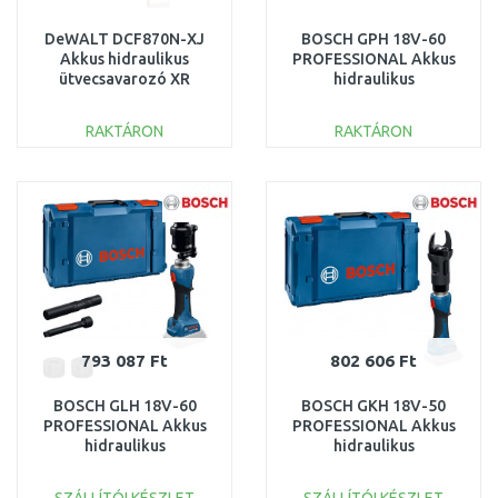
DeWALT DCF870N-XJ
BOSCH GPH 18V-60
Akkus hidraulikus
PROFESSIONAL Akkus
ütvecsavarozó XR
hidraulikus
(18V/56Nm/akku és
krimpelőszerszám
töltő nélkül)
06019P0100
RAKTÁRON
RAKTÁRON
KOSÁRBA
KOSÁRBA
Összehasonlítás
Összehasonlítás
793 087 Ft
802 606 Ft
BOSCH GLH 18V-60
BOSCH GKH 18V-50
PROFESSIONAL Akkus
PROFESSIONAL Akkus
hidraulikus
hidraulikus
lyukasztószerszám
vágószerszám
06019P0200
06019P0000