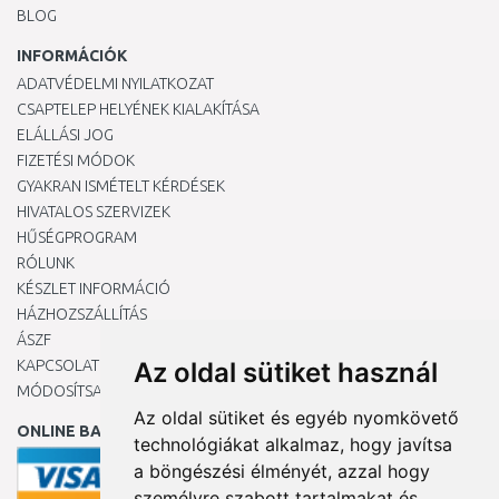
BLOG
INFORMÁCIÓK
ADATVÉDELMI NYILATKOZAT
CSAPTELEP HELYÉNEK KIALAKÍTÁSA
ELÁLLÁSI JOG
FIZETÉSI MÓDOK
GYAKRAN ISMÉTELT KÉRDÉSEK
HIVATALOS SZERVIZEK
HŰSÉGPROGRAM
RÓLUNK
KÉSZLET INFORMÁCIÓ
HÁZHOZSZÁLLÍTÁS
ÁSZF
KAPCSOLAT
Az oldal sütiket használ
MÓDOSÍTSA A COOKIE-BEÁLLÍTÁSAIMAT
Az oldal sütiket és egyéb nyomkövető
ONLINE BANKKÁRTYÁVAL
technológiákat alkalmaz, hogy javítsa
a böngészési élményét, azzal hogy
személyre szabott tartalmakat és