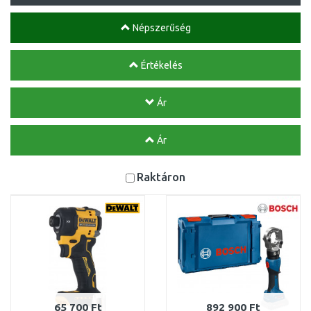
Népszerűség
Értékelés
Ár
Ár
Raktáron
65 700 Ft
892 900 Ft