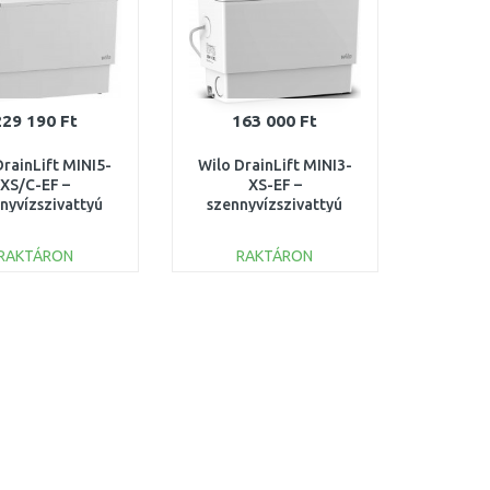
229 190 Ft
163 000 Ft
DrainLift MINI5-
Wilo DrainLift MINI3-
XS/C-EF –
XS-EF –
nyvízszivattyú
szennyvízszivattyú
hoz, zuhanyhoz
mosdóhoz, zuhanyhoz
zánhoz 6095129
és kádhoz 6095127
RAKTÁRON
RAKTÁRON
KOSÁRBA
KOSÁRBA
Összehasonlítás
Összehasonlítás