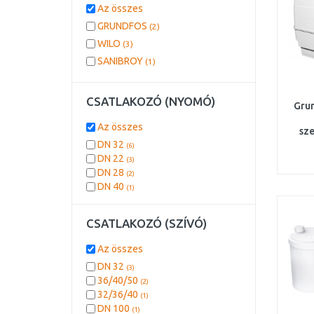
Az összes
GRUNDFOS
(2)
WILO
(3)
SANIBROY
(1)
CSATLAKOZÓ (NYOMÓ)
Gru
Az összes
sze
zuha
DN 32
(6)
mosó
DN 22
(3)
DN 28
(2)
DN 40
(1)
CSATLAKOZÓ (SZÍVÓ)
Az összes
DN 32
(3)
36/40/50
(2)
32/36/40
(1)
DN 100
(1)