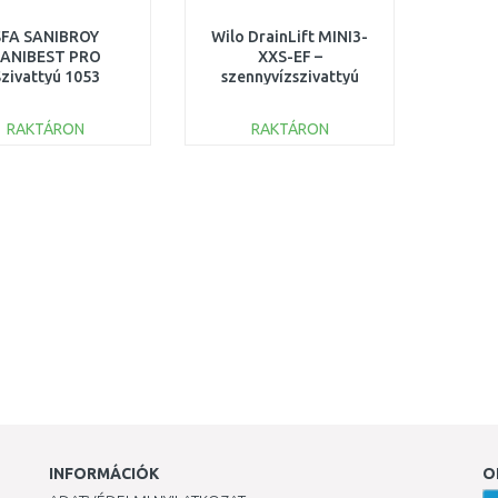
SFA SANIBROY
Wilo DrainLift MINI3-
ANIBEST PRO
XXS-EF –
zivattyú 1053
szennyvízszivattyú
mosdóhoz zuhanyhoz
és kádhoz 6095126
RAKTÁRON
RAKTÁRON
KOSÁRBA
KOSÁRBA
Összehasonlítás
Összehasonlítás
INFORMÁCIÓK
O