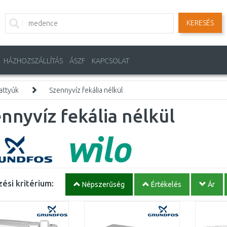
KERESÉS
HÁZHOZSZÁLLÍTÁS
ÁSZF
KAPCSOLAT
attyúk
Szennyvíz fekália nélkül
nnyvíz fekália nélkül
ési kritérium:
Népszerűség
Értékelés
Ár