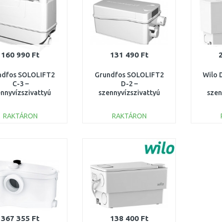
160 990 Ft
131 490 Ft
ndfos SOLOLIFT2
Grundfos SOLOLIFT2
Wilo 
C-3 –
D-2 –
nnyvízszivattyú
szennyvízszivattyú
szen
nyhoz, kádhoz és
fekália nélkül - zuhany,
mosdó
géphez 97775317
mosdó, bidé 97775318
és ka
RAKTÁRON
RAKTÁRON
KOSÁRBA
KOSÁRBA
Összehasonlítás
Összehasonlítás
367 355 Ft
138 400 Ft