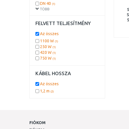
DN 40
(1)
TÖBB
S
S
FELVETT TELJESÍTMÉNY
Az összes
1100 W
(1)
250 W
(1)
420 W
(1)
750 W
(1)
KÁBEL HOSSZA
Az összes
1,2 m
(2)
FIÓKOM