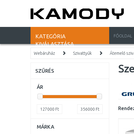
KATEGÓRIA
FŐOLDAL
KIVÁLASZTÁSA
Webáruház
Szivattyúk
Átemelő sziv
Sze
SZŰRÉS
ÁR
Rendez
127000
Ft
356000
Ft
MÁRKA