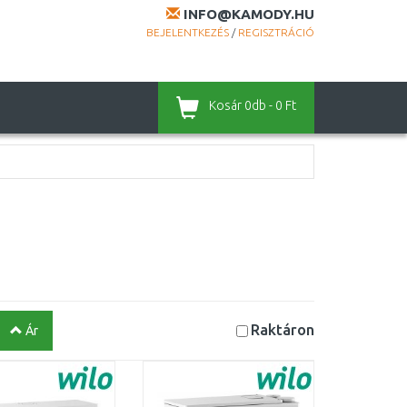
INFO@KAMODY.HU
BEJELENTKEZÉS
/
REGISZTRÁCIÓ
Kosár
0db - 0 Ft
Raktáron
Ár