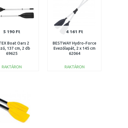
5 190 Ft
4 161 Ft
TEX Boat Oars 2
BESTWAY Hydro-Force
ző, 137 cm, 2 db
Evezőlapát, 2 x 145 cm
69625
62064
RAKTÁRON
RAKTÁRON
KOSÁRBA
KOSÁRBA
Összehasonlítás
Összehasonlítás