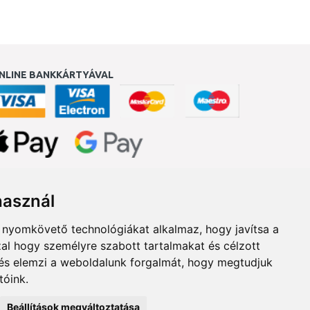
NLINE BANKKÁRTYÁVAL
ukereső.hu
használ
b nyomkövető technológiákat alkalmaz, hogy javítsa a
al hogy személyre szabott tartalmakat és célzott
, és elemzi a weboldalunk forgalmát, hogy megtudjuk
tóink.
Beállítások megváltoztatása