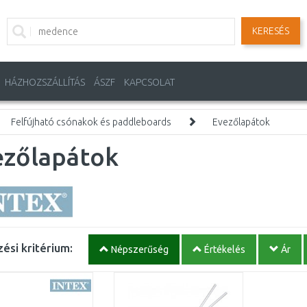
KERESÉS
HÁZHOZSZÁLLÍTÁS
ÁSZF
KAPCSOLAT
Felfújható csónakok és paddleboards
Evezőlapátok
ezőlapátok
ési kritérium:
Népszerűség
Értékelés
Ár