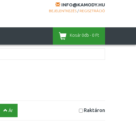
INFO@KAMODY.HU
BEJELENTKEZÉS
/
REGISZTRÁCIÓ
Kosár
0db - 0 Ft
Raktáron
Ár