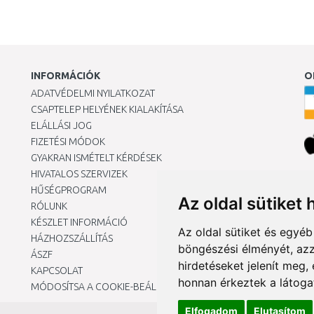
INFORMÁCIÓK
O
ADATVÉDELMI NYILATKOZAT
CSAPTELEP HELYÉNEK KIALAKÍTÁSA
ELÁLLÁSI JOG
FIZETÉSI MÓDOK
GYAKRAN ISMÉTELT KÉRDÉSEK
HIVATALOS SZERVIZEK
Ár
HŰSÉGPROGRAM
Az oldal sütiket 
RÓLUNK
KÉSZLET INFORMÁCIÓ
Az oldal sütiket és egyé
HÁZHOZSZÁLLÍTÁS
böngészési élményét, azz
ÁSZF
hirdetéseket jelenít meg
KAPCSOLAT
honnan érkeztek a látoga
MÓDOSÍTSA A COOKIE-BEÁLLÍTÁSAIMAT
Elfogadom
Elutasítom