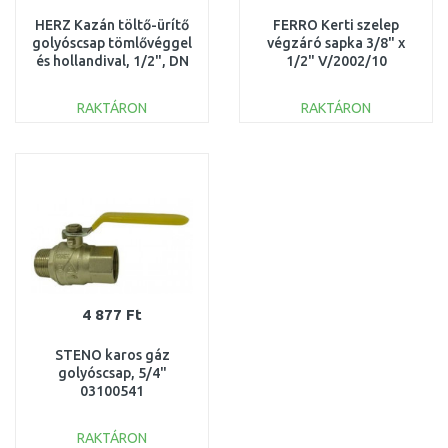
HERZ Kazán töltő-ürítő
FERRO Kerti szelep
golyóscsap tömlővéggel
végzáró sapka 3/8" x
és hollandival, 1/2", DN
1/2" V/2002/10
15 1251201
RAKTÁRON
RAKTÁRON
KOSÁRBA
KOSÁRBA
Összehasonlítás
Összehasonlítás
4 877 Ft
STENO karos gáz
golyóscsap, 5/4"
03100541
RAKTÁRON