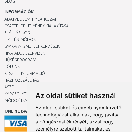
BLOG
INFORMÁCIÓK
ADATVÉDELMI NYILATKOZAT
CSAPTELEP HELYÉNEK KIALAKÍTÁSA
ELÁLLÁSI JOG
FIZETÉSI MÓDOK
GYAKRAN ISMÉTELT KÉRDÉSEK
HIVATALOS SZERVIZEK
HŰSÉGPROGRAM
RÓLUNK
KÉSZLET INFORMÁCIÓ
HÁZHOZSZÁLLÍTÁS
ÁSZF
KAPCSOLAT
Az oldal sütiket használ
MÓDOSÍTSA A COOKIE-BEÁLLÍTÁSAIMAT
Az oldal sütiket és egyéb nyomkövető
ONLINE BANKKÁRTYÁVAL
technológiákat alkalmaz, hogy javítsa
a böngészési élményét, azzal hogy
személyre szabott tartalmakat és