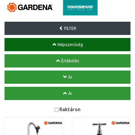
FILTER
Népszerűség
Értékelés
Ár
Ár
Raktáron