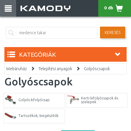
0 db
KERESÉS
KATEGÓRIÁK
Webáruház
Telepítési anyagok
Golyóscsapok
Golyóscsapok
Kerti kifolyócsapok és
Golyós kifolyócsap
szelepek
Tartozékok, kiegészítők