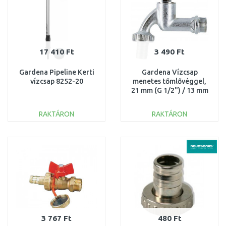
17 410 Ft
3 490 Ft
Gardena Pipeline Kerti
Gardena Vízcsap
vízcsap 8252-20
menetes tőmlővéggel,
21 mm (G 1/2") / 13 mm
(1/2") 7330-20
RAKTÁRON
RAKTÁRON
KOSÁRBA
KOSÁRBA
Összehasonlítás
Összehasonlítás
3 767 Ft
480 Ft