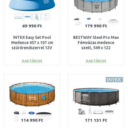
69 990 Ft
179 990 Ft
INTEX Easy Set Pool
BESTWAY Steel Pro Max
Medence 457 x 107 cm
Fémvázas medence
szűrőrendszerrel 12V
szett, 549 x 122
26166GN
cm 5618Y
RAKTÁRON
RAKTÁRON
KOSÁRBA
KOSÁRBA
Összehasonlítás
Összehasonlítás
114 990 Ft
171 131 Ft