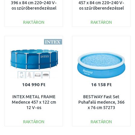
396 x 84 cm 220–240 V-
457 x 84 cm 220–240 V-
os szűrőberendezéssel
os szűrőberendezéssel
28142NP
28158NP
RAKTÁRON
RAKTÁRON
KOSÁRBA
KOSÁRBA
Összehasonlítás
Összehasonlítás
104 990 Ft
16 158 Ft
INTEX METAL FRAME
BESTWAY Fast Set
Medence 457 x 122 cm
Puhafalú medence, 366
12 V-os
x 76 cm 57273
szűrőberendezéssel
28242GN
RAKTÁRON
RAKTÁRON
KOSÁRBA
KOSÁRBA