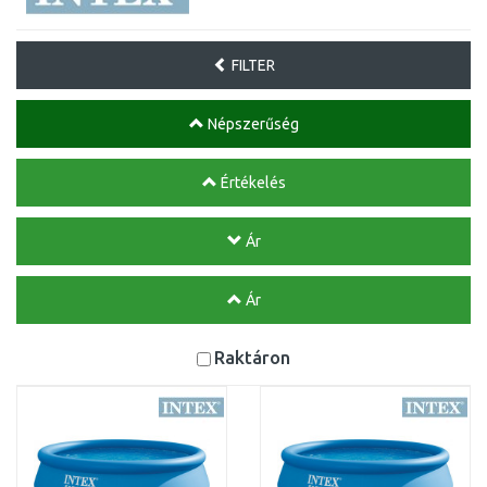
FILTER
Népszerűség
Értékelés
Ár
Ár
Raktáron