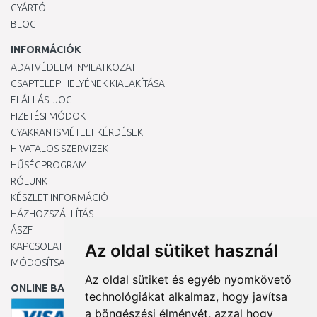
GYÁRTÓ
BLOG
INFORMÁCIÓK
ADATVÉDELMI NYILATKOZAT
CSAPTELEP HELYÉNEK KIALAKÍTÁSA
ELÁLLÁSI JOG
FIZETÉSI MÓDOK
GYAKRAN ISMÉTELT KÉRDÉSEK
HIVATALOS SZERVIZEK
HŰSÉGPROGRAM
RÓLUNK
KÉSZLET INFORMÁCIÓ
HÁZHOZSZÁLLÍTÁS
ÁSZF
KAPCSOLAT
Az oldal sütiket használ
MÓDOSÍTSA A COOKIE-BEÁLLÍTÁSAIMAT
Az oldal sütiket és egyéb nyomkövető
ONLINE BANKKÁRTYÁVAL
technológiákat alkalmaz, hogy javítsa
a böngészési élményét, azzal hogy