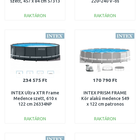
szett, 457 x 84 cm 57313
220–240 V-os
szűrőberendezéssel
26166NP
RAKTÁRON
RAKTÁRON
KOSÁRBA
KOSÁRBA
Összehasonlítás
Összehasonlítás
234 575 Ft
170 790 Ft
INTEX Ultra XTR Frame
INTEX PRISM FRAME
Medence szett, 610 x
Kör alakú medence 549
122 cm 26334NP
x 122 cm patronos
szűrővel 220–240V
26732NP
RAKTÁRON
RAKTÁRON
KOSÁRBA
KOSÁRBA
Összehasonlítás
Összehasonlítás