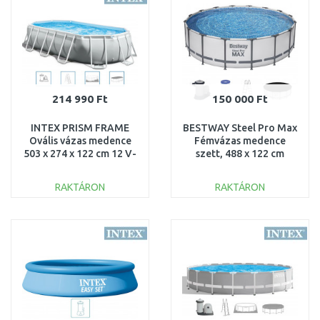
214 990 Ft
150 000 Ft
INTEX PRISM FRAME
BESTWAY Steel Pro Max
Ovális vázas medence
Fémvázas medence
503 x 274 x 122 cm 12 V-
szett, 488 x 122 cm
os szűrőberendezéssel
5612Z
26796
RAKTÁRON
RAKTÁRON
KOSÁRBA
KOSÁRBA
Összehasonlítás
Összehasonlítás