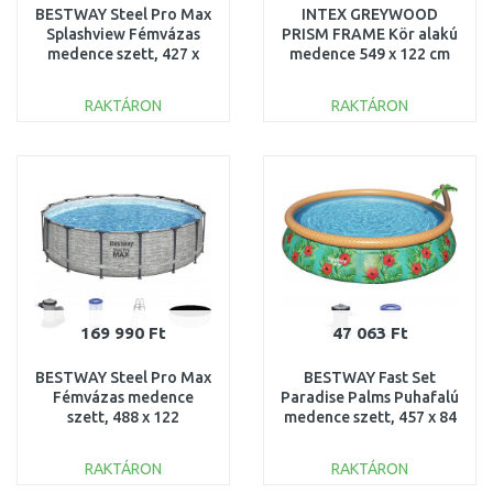
BESTWAY Steel Pro Max
INTEX GREYWOOD
Splashview Fémvázas
PRISM FRAME Kör alakú
medence szett, 427 x
medence 549 x 122 cm
107 cm 561JM
patronos szűrővel 12V
26744GN
RAKTÁRON
RAKTÁRON
KOSÁRBA
KOSÁRBA
Összehasonlítás
Összehasonlítás
169 990 Ft
47 063 Ft
BESTWAY Steel Pro Max
BESTWAY Fast Set
Fémvázas medence
Paradise Palms Puhafalú
szett, 488 x 122
medence szett, 457 x 84
cm 5619E
cm 57416
RAKTÁRON
RAKTÁRON