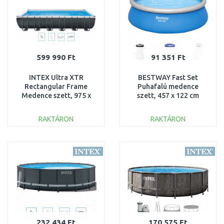
599 990 Ft
91 351 Ft
INTEX Ultra XTR
BESTWAY Fast Set
Rectangular Frame
Puhafalú medence
Medence szett, 975 x
szett, 457 x 122 cm
488 x132 cm 26378NP
57289
RAKTÁRON
RAKTÁRON
KOSÁRBA
KOSÁRBA
Összehasonlítás
Összehasonlítás
232 434 Ft
170 575 Ft