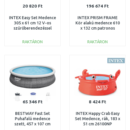
20 820 Ft
196 674 Ft
INTEX Easy Set Medence
INTEX PRISM FRAME
305 x 61 cm 12 V-os
Kör alakú medence 610
szűrőberendezéssel
x 132 cm patronos
28118GN
szűrővel 220–240V
26756NP
RAKTÁRON
RAKTÁRON
KOSÁRBA
KOSÁRBA
Összehasonlítás
Összehasonlítás
65 346 Ft
8 424 Ft
BESTWAY Fast Set
INTEX Happy Crab Easy
Puhafalú medence
Set Medence, rák, 183 x
szett, 457 x 107 cm
51 cm 26100NP
57372