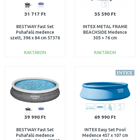
31 717 Ft
35 590 Ft
BESTWAY Fast Set
INTEX METAL FRAME
Puhafalú medence
BEACHSIDE Medence
szett, 396 x 84 cm 57376
305 × 76 cm
szűrőrendszerrel 220–
240V 28208NP
RAKTÁRON
RAKTÁRON
KOSÁRBA
KOSÁRBA
Összehasonlítás
Összehasonlítás
39 990 Ft
69 990 Ft
BESTWAY Fast Set
INTEX Easy Set Pool
Puhafalú medence
Medence 457 x 107 cm