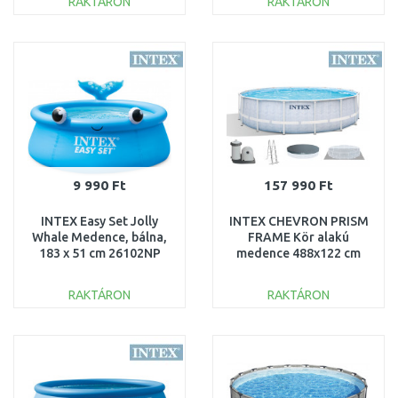
RAKTÁRON
RAKTÁRON
KOSÁRBA
KOSÁRBA
Összehasonlítás
Összehasonlítás
9 990 Ft
157 990 Ft
INTEX Easy Set Jolly
INTEX CHEVRON PRISM
Whale Medence, bálna,
FRAME Kör alakú
183 x 51 cm 26102NP
medence 488x122 cm
patronos szűrővel 220–
240V 26746NP
RAKTÁRON
RAKTÁRON
KOSÁRBA
KOSÁRBA
Összehasonlítás
Összehasonlítás