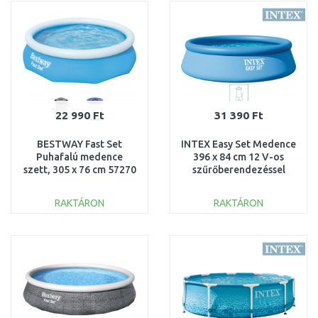
Összehasonlítás
Összehasonlítás
22 990 Ft
31 390 Ft
BESTWAY Fast Set
INTEX Easy Set Medence
Puhafalú medence
396 x 84 cm 12 V-os
szett, 305 x 76 cm 57270
szűrőberendezéssel
28142GN
RAKTÁRON
RAKTÁRON
KOSÁRBA
KOSÁRBA
Összehasonlítás
Összehasonlítás