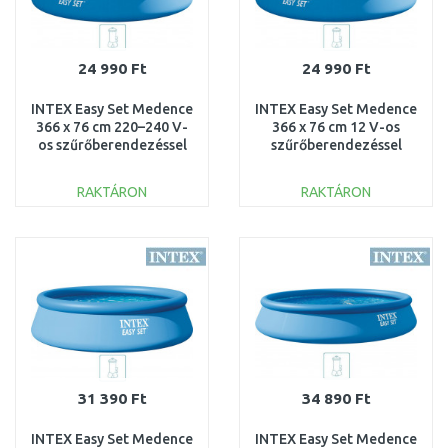
24 990 Ft
24 990 Ft
INTEX Easy Set Medence
INTEX Easy Set Medence
366 x 76 cm 220–240 V-
366 x 76 cm 12 V-os
os szűrőberendezéssel
szűrőberendezéssel
28132NP
28132GN
RAKTÁRON
RAKTÁRON
KOSÁRBA
KOSÁRBA
Összehasonlítás
Összehasonlítás
31 390 Ft
34 890 Ft
INTEX Easy Set Medence
INTEX Easy Set Medence