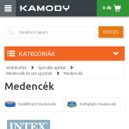
0 db
KERESÉS
KATEGÓRIÁK
Webáruház
Speciális ajánlat
Medencék és vizi sportok
Medencék
Medencék
Felállítható medencék
Felfújható medencék