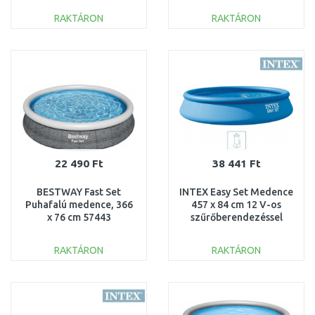
RAKTÁRON
RAKTÁRON
KOSÁRBA
KOSÁRBA
Összehasonlítás
Összehasonlítás
22 490 Ft
38 441 Ft
BESTWAY Fast Set
INTEX Easy Set Medence
Puhafalú medence, 366
457 x 84 cm 12 V-os
x 76 cm 57443
szűrőberendezéssel
28158GN
RAKTÁRON
RAKTÁRON
KOSÁRBA
KOSÁRBA
Összehasonlítás
Összehasonlítás