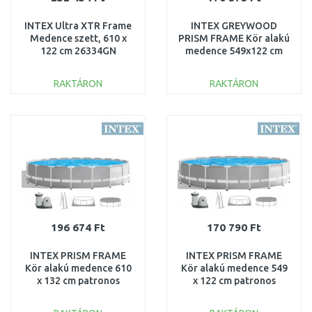
INTEX Ultra XTR Frame
INTEX GREYWOOD
Medence szett, 610 x
PRISM FRAME Kör alakú
122 cm 26334GN
medence 549x122 cm
szűrőrendszerrel 220–
240V 26744NP
RAKTÁRON
RAKTÁRON
KOSÁRBA
KOSÁRBA
Összehasonlítás
Összehasonlítás
196 674 Ft
170 790 Ft
INTEX PRISM FRAME
INTEX PRISM FRAME
Kör alakú medence 610
Kör alakú medence 549
x 132 cm patronos
x 122 cm patronos
szűrővel 12V 26756GN
szűrővel 12V 26732GN