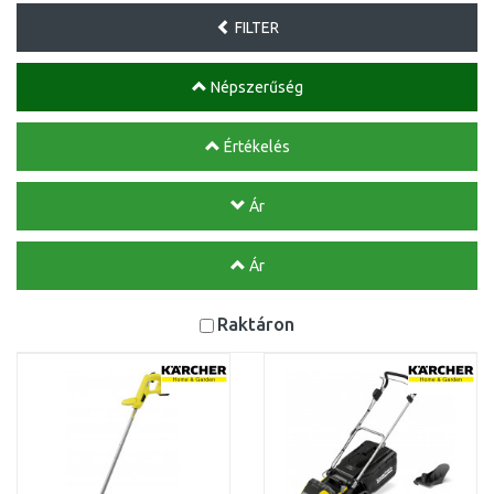
FILTER
Népszerűség
Értékelés
Ár
Ár
Raktáron