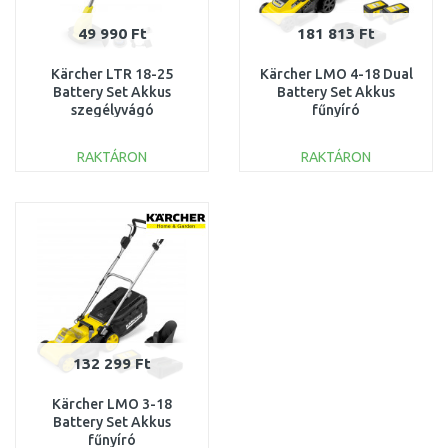
49 990 Ft
181 813 Ft
Kärcher LTR 18-25
Kärcher LMO 4-18 Dual
Battery Set Akkus
Battery Set Akkus
szegélyvágó
fűnyíró
(25cm/18V/1x2,5Ah)
(37cm/36V/2x5.0Ah)
1.444-301.0
1.445-421.0
RAKTÁRON
RAKTÁRON
KOSÁRBA
KOSÁRBA
Összehasonlítás
Összehasonlítás
132 299 Ft
Kärcher LMO 3-18
Battery Set Akkus
fűnyíró