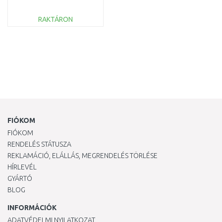
(34cm/18V/5,0Ah)
1.445-411.0
RAKTÁRON
KOSÁRBA
Összehasonlítás
FIÓKOM
FIÓKOM
RENDELÉS STÁTUSZA
REKLAMÁCIÓ, ELÁLLÁS, MEGRENDELÉS TÖRLÉSE
HÍRLEVÉL
GYÁRTÓ
BLOG
INFORMÁCIÓK
ADATVÉDELMI NYILATKOZAT