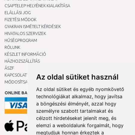
CSAPTELEP HELYÉNEK KIALAKÍTÁSA
ELÁLLÁSI JOG
FIZETÉSI MÓDOK
GYAKRAN ISMÉTELT KÉRDÉSEK
HIVATALOS SZERVIZEK
HŰSÉGPROGRAM
RÓLUNK
KÉSZLET INFORMÁCIÓ
HÁZHOZSZÁLLÍTÁS
ÁSZF
KAPCSOLAT
Az oldal sütiket használ
MÓDOSÍTSA A COOKIE-BEÁLLÍTÁSAIMAT
Az oldal sütiket és egyéb nyomkövető
ONLINE BANKKÁRTYÁVAL
technológiákat alkalmaz, hogy javítsa
a böngészési élményét, azzal hogy
személyre szabott tartalmakat és
célzott hirdetéseket jelenít meg, és
elemzi a weboldalunk forgalmát, hogy
megtudjuk honnan érkeztek a