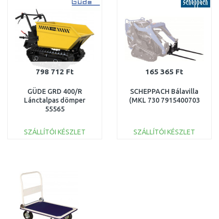
Összehasonlítás
Összehasonlítás
798 712 Ft
165 365 Ft
GÜDE GRD 400/R
SCHEPPACH Bálavilla
Lánctalpas dömper
(MKL 730 7915400703
55565
SZÁLLÍTÓI KÉSZLET
SZÁLLÍTÓI KÉSZLET
KOSÁRBA
KOSÁRBA
Összehasonlítás
Összehasonlítás