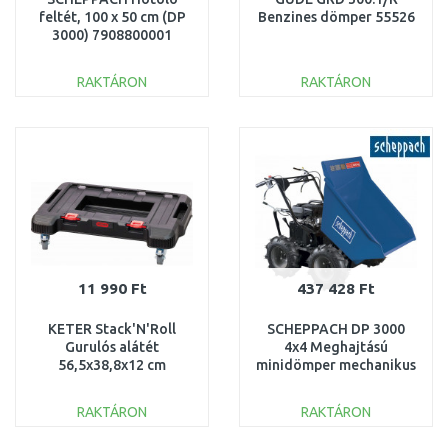
feltét, 100 x 50 cm (DP
Benzines dömper 55526
3000) 7908800001
RAKTÁRON
RAKTÁRON
KOSÁRBA
KOSÁRBA
Összehasonlítás
Összehasonlítás
11 990 Ft
437 428 Ft
KETER Stack'N'Roll
SCHEPPACH DP 3000
Gurulós alátét
4x4 Meghajtású
56,5x38,8x12 cm
minidömper mechanikus
(17213885) 263012
billenéssel, 300 kg
5908802903
RAKTÁRON
RAKTÁRON
KOSÁRBA
KOSÁRBA