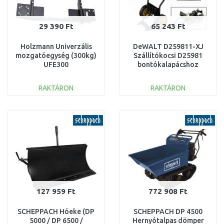
29 390 Ft
65 243 Ft
Holzmann Univerzális
DeWALT D259811-XJ
mozgatóegység (300kg)
Szállítókocsi D25981
UFE300
bontókalapácshoz
RAKTÁRON
RAKTÁRON
KOSÁRBA
KOSÁRBA
Összehasonlítás
Összehasonlítás
127 959 Ft
772 908 Ft
SCHEPPACH Hóeke (DP
SCHEPPACH DP 4500
5000 / DP 6500 /
Hernyótalpas dömper