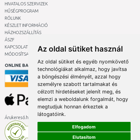
HIVATALOS SZERVIZEK
HŰSÉGPROGRAM
RÓLUNK
KÉSZLET INFORMÁCIÓ
HÁZHOZSZÁLLÍTÁS
ÁSZF
KAPCSOLAT
Az oldal sütiket használ
MÓDOSÍTSA A COOKIE-BEÁLLÍTÁSAIMAT
Az oldal sütiket és egyéb nyomkövető
ONLINE BANKKÁRTYÁVAL
technológiákat alkalmaz, hogy javítsa
a böngészési élményét, azzal hogy
személyre szabott tartalmakat és
célzott hirdetéseket jelenít meg, és
elemzi a weboldalunk forgalmát, hogy
megtudjuk honnan érkeztek a
látogatóink.
Árukereső.hu
Elfogadom
Elutasítom