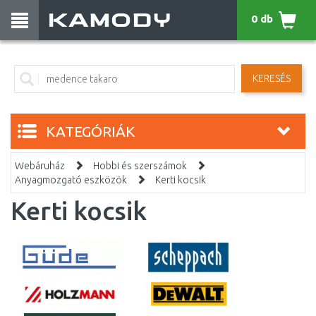
0 db
KERESÉS
KATEGÓRIÁK
Webáruház
Hobbi és szerszámok
Anyagmozgató eszközök
Kerti kocsik
Kerti kocsik