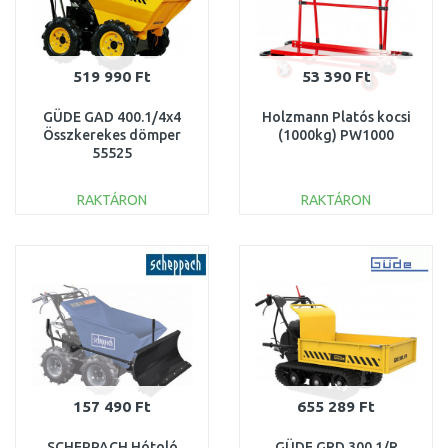
519 990 Ft
53 390 Ft
GÜDE GAD 400.1/4x4
Holzmann Platós kocsi
Összkerekes dömper
(1000kg) PW1000
55525
RAKTÁRON
RAKTÁRON
KOSÁRBA
KOSÁRBA
Összehasonlítás
Összehasonlítás
157 490 Ft
655 289 Ft
SCHEPPACH Hótoló
GÜDE GRD 300.1/R