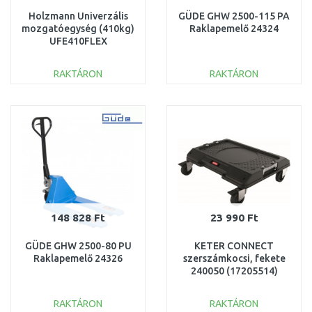
Holzmann Univerzális
GÜDE GHW 2500-115 PA
mozgatóegység (410kg)
Raklapemelő 24324
UFE410FLEX
RAKTÁRON
RAKTÁRON
KOSÁRBA
KOSÁRBA
Összehasonlítás
Összehasonlítás
148 828 Ft
23 990 Ft
GÜDE GHW 2500-80 PU
KETER CONNECT
Raklapemelő 24326
szerszámkocsi, fekete
240050 (17205514)
RAKTÁRON
RAKTÁRON