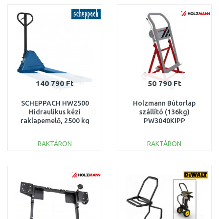
Összehasonlítás
Összehasonlítás
140 790 Ft
50 790 Ft
SCHEPPACH HW2500
Holzmann Bútorlap
Hidraulikus kézi
szállító (136kg)
raklapemelő, 2500 kg
PW3040KIPP
5912701900
RAKTÁRON
RAKTÁRON
KOSÁRBA
KOSÁRBA
Összehasonlítás
Összehasonlítás