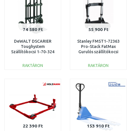
74 580 Ft
55 900 Ft
DeWALT DSCARIER
Stanley FMST1-72363
Toughystem
Pro-Stack FatMax
Szállítókocsi 1-70-324
Gurulós szállítókocsi
RAKTÁRON
RAKTÁRON
KOSÁRBA
KOSÁRBA
Összehasonlítás
Összehasonlítás
22 390 Ft
153 910 Ft