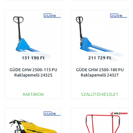
KOSÁRBA
KOSÁRBA
Összehasonlítás
Összehasonlítás
151 190 Ft
211 729 Ft
GÜDE GHW 2500-115 PU
GÜDE GHW 2500-180 PU
Raklapemelő 24325
Raklapemelő 24327
RAKTÁRON
SZÁLLÍTÓI KÉSZLET
KOSÁRBA
KOSÁRBA
Összehasonlítás
Összehasonlítás