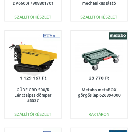
DP6600) 7908801701
mechanikus plató
billenéssel, 400 kg
5908805904
SZÁLLÍTÓI KÉSZLET
SZÁLLÍTÓI KÉSZLET
KOSÁRBA
KOSÁRBA
Összehasonlítás
Összehasonlítás
1 129 167 Ft
23 770 Ft
GÜDE GRD 500/R
Metabo metaBOX
Lánctalpas dömper
görgős lap 626894000
55527
SZÁLLÍTÓI KÉSZLET
RAKTÁRON
KOSÁRBA
KOSÁRBA