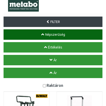
FILTER
Népszerűség
Értékelés
Ár
Ár
Raktáron