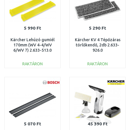
5 990 Ft
5 290 Ft
Kärcher Lehúzó gumiél
Kärcher KV 4 Tépőzáras
170mm (WV 4-4/WV
törlőkendő, 2db 2.633-
6/WV 7) 2.633-513.0
926.0
RAKTÁRON
RAKTÁRON
KOSÁRBA
KOSÁRBA
Összehasonlítás
Összehasonlítás
5 070 Ft
45 390 Ft