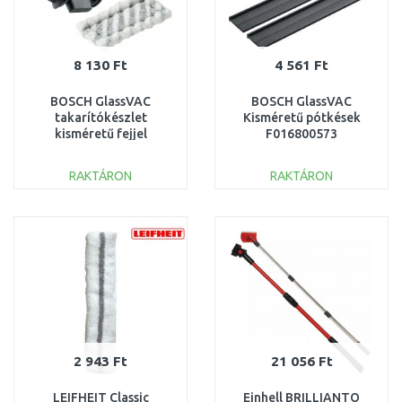
8 130 Ft
4 561 Ft
BOSCH GlassVAC
BOSCH GlassVAC
takarítókészlet
Kisméretű pótkések
kisméretű fejjel
F016800573
F016800561
RAKTÁRON
RAKTÁRON
KOSÁRBA
KOSÁRBA
Összehasonlítás
Összehasonlítás
2 943 Ft
21 056 Ft
LEIFHEIT Classic
Einhell BRILLIANTO