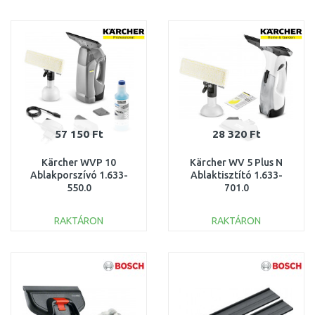
KOSÁRBA
KOSÁRBA
Összehasonlítás
Összehasonlítás
57 150 Ft
28 320 Ft
Kärcher WVP 10
Kärcher WV 5 Plus N
Ablakporszívó 1.633-
Ablaktisztító 1.633-
550.0
701.0
RAKTÁRON
RAKTÁRON
KOSÁRBA
KOSÁRBA
Összehasonlítás
Összehasonlítás