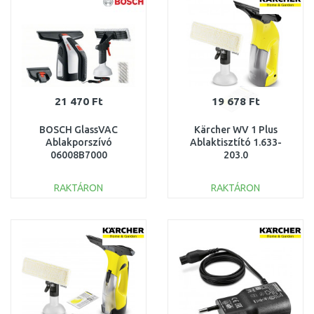
21 470 Ft
19 678 Ft
BOSCH GlassVAC
Kärcher WV 1 Plus
Ablakporszívó
Ablaktisztító 1.633-
06008B7000
203.0
RAKTÁRON
RAKTÁRON
KOSÁRBA
KOSÁRBA
Összehasonlítás
Összehasonlítás