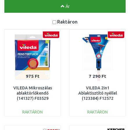
Ár
Raktáron
975 Ft
7 290 Ft
VILEDA Mikroszálas
VILEDA 2in1
ablaktörlőkendő
Ablaktisztító nyéllel
(141327) F03529
(123384) F12572
RAKTÁRON
RAKTÁRON
KOSÁRBA
KOSÁRBA
Összehasonlítás
Összehasonlítás