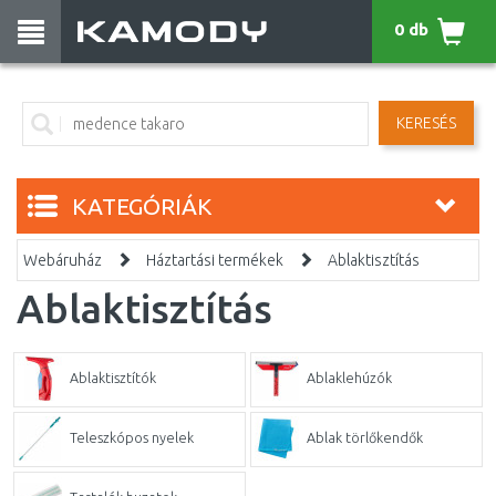
0 db
KERESÉS
KATEGÓRIÁK
Webáruház
Háztartási termékek
Ablaktisztítás
Ablaktisztítás
Ablaktisztítók
Ablaklehúzók
Teleszkópos nyelek
Ablak törlőkendők