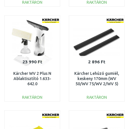
RAKTÁRON
RAKTÁRON
KOSÁRBA
KOSÁRBA
Összehasonlítás
Összehasonlítás
23 990 Ft
2 896 Ft
Kärcher WV 2 Plus N
Kärcher Lehúzó gumiél,
Ablaktisztító 1.633-
keskeny 170mm (WV
642.0
50/WV 75/WV 2/WV 5)
2.633-104.0
RAKTÁRON
RAKTÁRON
KOSÁRBA
KOSÁRBA
Összehasonlítás
Összehasonlítás