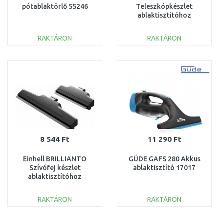
pótablaktörlő 55246
Teleszkópkészlet
ablaktisztítóhoz
3437101
RAKTÁRON
RAKTÁRON
KOSÁRBA
KOSÁRBA
Összehasonlítás
Összehasonlítás
8 544 Ft
11 290 Ft
Einhell BRILLIANTO
GÜDE GAFS 280 Akkus
Szívófej készlet
ablaktisztító 17017
ablaktisztítóhoz
3437102
RAKTÁRON
RAKTÁRON
KOSÁRBA
KOSÁRBA