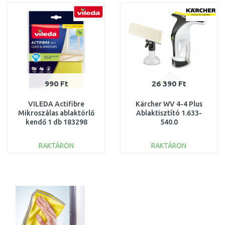
Összehasonlítás
Összehasonlítás
990 Ft
26 390 Ft
VILEDA Actifibre
Kärcher WV 4-4 Plus
Mikroszálas ablaktörlő
Ablaktisztító 1.633-
kendő 1 db 183298
540.0
RAKTÁRON
RAKTÁRON
KOSÁRBA
KOSÁRBA
Összehasonlítás
Összehasonlítás