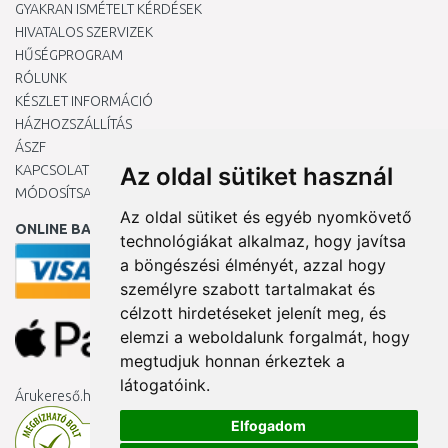
GYAKRAN ISMÉTELT KÉRDÉSEK
HIVATALOS SZERVIZEK
HŰSÉGPROGRAM
RÓLUNK
KÉSZLET INFORMÁCIÓ
HÁZHOZSZÁLLÍTÁS
ÁSZF
KAPCSOLAT
Az oldal sütiket használ
MÓDOSÍTSA A COOKIE-BEÁLLÍTÁSAIMAT
Az oldal sütiket és egyéb nyomkövető
ONLINE BANKKÁRTYÁVAL
technológiákat alkalmaz, hogy javítsa
a böngészési élményét, azzal hogy
személyre szabott tartalmakat és
célzott hirdetéseket jelenít meg, és
elemzi a weboldalunk forgalmát, hogy
megtudjuk honnan érkeztek a
látogatóink.
Árukereső.hu
Elfogadom