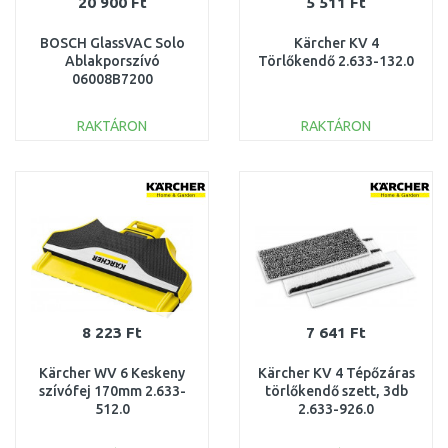
20 900 Ft
5 511 Ft
BOSCH GlassVAC Solo
Kärcher KV 4
Ablakporszívó
Törlőkendő 2.633-132.0
06008B7200
RAKTÁRON
RAKTÁRON
KOSÁRBA
KOSÁRBA
Összehasonlítás
Összehasonlítás
8 223 Ft
7 641 Ft
Kärcher WV 6 Keskeny
Kärcher KV 4 Tépőzáras
szívófej 170mm 2.633-
törlőkendő szett, 3db
512.0
2.633-926.0