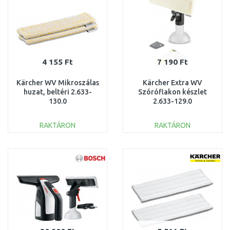
4 155 Ft
7 190 Ft
Kärcher WV Mikroszálas
Kärcher Extra WV
huzat, beltéri 2.633-
Szóróflakon készlet
130.0
2.633-129.0
RAKTÁRON
RAKTÁRON
KOSÁRBA
KOSÁRBA
Összehasonlítás
Összehasonlítás