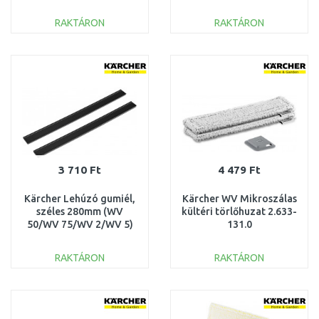
2.633-144.0
RAKTÁRON
RAKTÁRON
KOSÁRBA
KOSÁRBA
Összehasonlítás
Összehasonlítás
3 710 Ft
4 479 Ft
Kärcher Lehúzó gumiél,
Kärcher WV Mikroszálas
széles 280mm (WV
kültéri törlőhuzat 2.633-
50/WV 75/WV 2/WV 5)
131.0
2.633-005.0
RAKTÁRON
RAKTÁRON
KOSÁRBA
KOSÁRBA
Összehasonlítás
Összehasonlítás