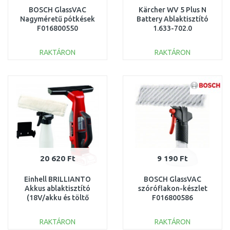
BOSCH GlassVAC
Kärcher WV 5 Plus N
Nagyméretű pótkések
Battery Ablaktisztító
F016800550
1.633-702.0
RAKTÁRON
RAKTÁRON
KOSÁRBA
KOSÁRBA
Összehasonlítás
Összehasonlítás
20 620 Ft
9 190 Ft
Einhell BRILLIANTO
BOSCH GlassVAC
Akkus ablaktisztító
szóróflakon-készlet
(18V/akku és töltő
F016800586
nélkül) 3437100
RAKTÁRON
RAKTÁRON