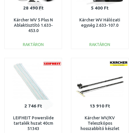
28 490 Ft
5 400 Ft
Kärcher WV 5 Plus N
Kärcher WV Hálózati
Ablaktisztító 1.633-
egység 2.633-107.0
453.0
RAKTÁRON
RAKTÁRON
KOSÁRBA
KOSÁRBA
Összehasonlítás
Összehasonlítás
2 746 Ft
13 910 Ft
LEIFHEIT Powerslide
Kärcher WV/KV
tartalék huzat 40cm
Teleszkópos
51343
hosszabbító készlet