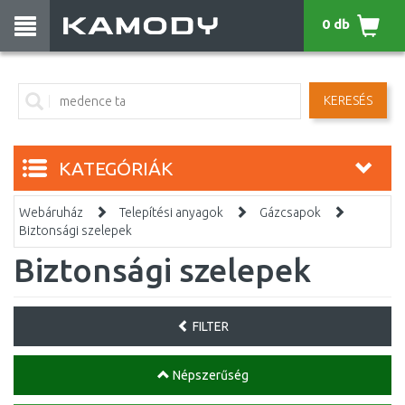
0 db
KERESÉS
KATEGÓRIÁK
Webáruház
Telepítési anyagok
Gázcsapok
Biztonsági szelepek
Biztonsági szelepek
FILTER
Népszerűség