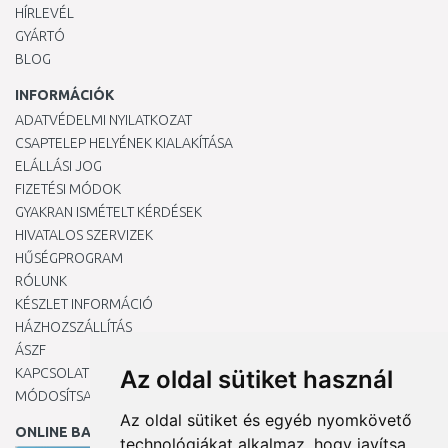
HÍRLEVÉL
GYÁRTÓ
BLOG
INFORMÁCIÓK
ADATVÉDELMI NYILATKOZAT
CSAPTELEP HELYÉNEK KIALAKÍTÁSA
ELÁLLÁSI JOG
FIZETÉSI MÓDOK
GYAKRAN ISMÉTELT KÉRDÉSEK
HIVATALOS SZERVIZEK
HŰSÉGPROGRAM
RÓLUNK
KÉSZLET INFORMÁCIÓ
HÁZHOZSZÁLLÍTÁS
ÁSZF
KAPCSOLAT
Az oldal sütiket használ
MÓDOSÍTSA A COOKIE-BEÁLLÍTÁSAIMAT
Az oldal sütiket és egyéb nyomkövető
ONLINE BANKKÁRTYÁVAL
technológiákat alkalmaz, hogy javítsa