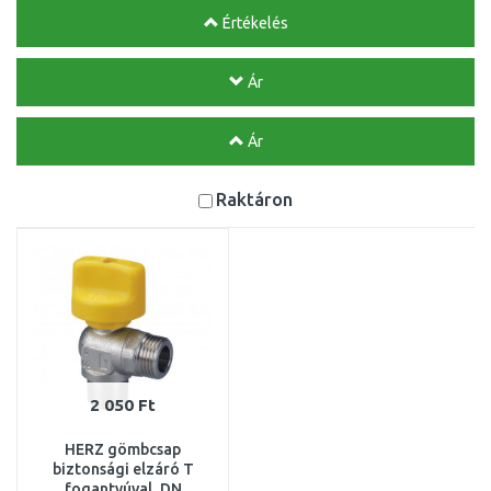
Értékelés
Ár
Ár
Raktáron
2 050 Ft
HERZ gömbcsap
biztonsági elzáró T
fogantyúval, DN