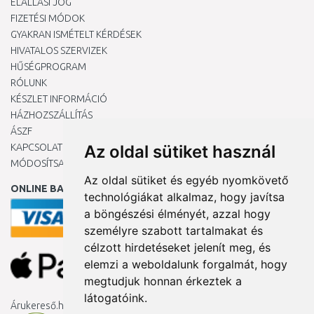
ELÁLLÁSI JOG
FIZETÉSI MÓDOK
GYAKRAN ISMÉTELT KÉRDÉSEK
HIVATALOS SZERVIZEK
HŰSÉGPROGRAM
RÓLUNK
KÉSZLET INFORMÁCIÓ
HÁZHOZSZÁLLÍTÁS
ÁSZF
KAPCSOLAT
Az oldal sütiket használ
MÓDOSÍTSA A COOKIE-BEÁLLÍTÁSAIMAT
Az oldal sütiket és egyéb nyomkövető
ONLINE BANKKÁRTYÁVAL
technológiákat alkalmaz, hogy javítsa
a böngészési élményét, azzal hogy
személyre szabott tartalmakat és
célzott hirdetéseket jelenít meg, és
elemzi a weboldalunk forgalmát, hogy
megtudjuk honnan érkeztek a
látogatóink.
Árukereső.hu