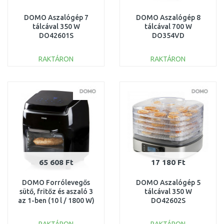
DOMO Aszalógép 7
DOMO Aszalógép 8
tálcával 350 W
tálcával 700 W
DO42601S
DO354VD
RAKTÁRON
RAKTÁRON
KOSÁRBA
KOSÁRBA
Összehasonlítás
Összehasonlítás
65 608 Ft
17 180 Ft
DOMO Forrólevegős
DOMO Aszalógép 5
sütő, fritőz és aszaló 3
tálcával 350 W
az 1-ben (10 l / 1800 W)
DO42602S
DO534FR