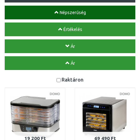
Népszerűség
Értékelés
Ár
Ár
Raktáron
19 200 Ft
69 490 Ft