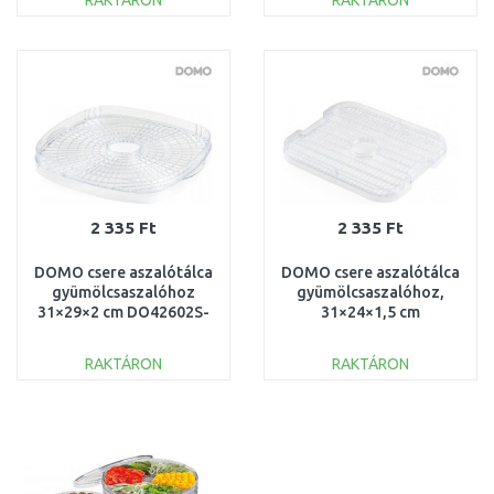
RAKTÁRON
RAKTÁRON
KOSÁRBA
KOSÁRBA
Összehasonlítás
Összehasonlítás
2 335 Ft
2 335 Ft
DOMO csere aszalótálca
DOMO csere aszalótálca
gyümölcsaszalóhoz
gyümölcsaszalóhoz,
31×29×2 cm DO42602S-
31×24×1,5 cm
P1
DO42601S-P1
RAKTÁRON
RAKTÁRON
KOSÁRBA
KOSÁRBA
Összehasonlítás
Összehasonlítás