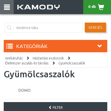
0 db
KERESÉS
KATEGÓRIÁK
Webáruház
Háztartási eszközök
Élelmiszer aszalás és tárolás
Gyümölcsaszalók
Gyümölcsaszalók
FILTER