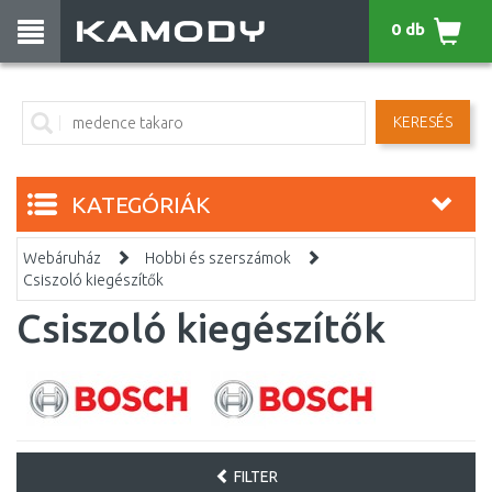
0 db
KERESÉS
KATEGÓRIÁK
Webáruház
Hobbi és szerszámok
Csiszoló kiegészítők
Csiszoló kiegészítők
FILTER