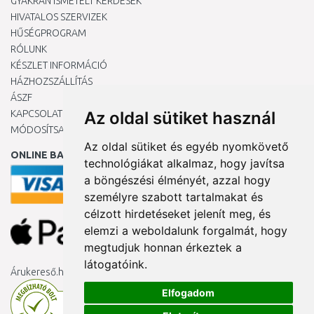
GYAKRAN ISMÉTELT KÉRDÉSEK
HIVATALOS SZERVIZEK
HŰSÉGPROGRAM
RÓLUNK
KÉSZLET INFORMÁCIÓ
HÁZHOZSZÁLLÍTÁS
ÁSZF
KAPCSOLAT
Az oldal sütiket használ
MÓDOSÍTSA A COOKIE-BEÁLLÍTÁSAIMAT
Az oldal sütiket és egyéb nyomkövető
ONLINE BANKKÁRTYÁVAL
technológiákat alkalmaz, hogy javítsa
a böngészési élményét, azzal hogy
személyre szabott tartalmakat és
célzott hirdetéseket jelenít meg, és
elemzi a weboldalunk forgalmát, hogy
megtudjuk honnan érkeztek a
látogatóink.
Árukereső.hu
Elfogadom