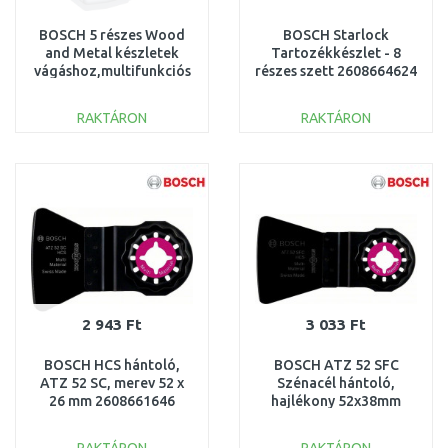
BOSCH 5 részes Wood
BOSCH Starlock
and Metal készletek
Tartozékkészlet - 8
vágáshoz,multifunkciós
részes szett 2608664624
rezgőfűrészekhez
2608664131
RAKTÁRON
RAKTÁRON
KOSÁRBA
KOSÁRBA
Összehasonlítás
Összehasonlítás
2 943 Ft
3 033 Ft
BOSCH HCS hántoló,
BOSCH ATZ 52 SFC
ATZ 52 SC, merev 52 x
Szénacél hántoló,
26 mm 2608661646
hajlékony 52x38mm
2608661647