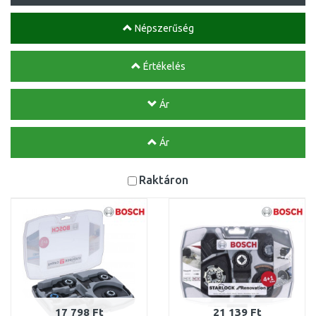
Népszerűség
Értékelés
Ár
Ár
Raktáron
17 798 Ft
21 139 Ft