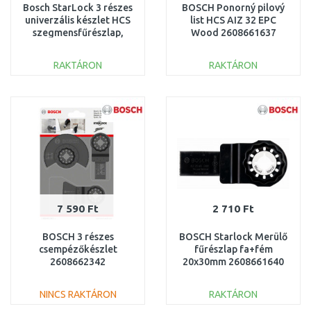
Bosch StarLock 3 részes
BOSCH Ponorný pilový
univerzális készlet HCS
list HCS AIZ 32 EPC
szegmensfűrészlap,
Wood 2608661637
2608662343
RAKTÁRON
RAKTÁRON
KOSÁRBA
KOSÁRBA
Összehasonlítás
Összehasonlítás
7 590 Ft
2 710 Ft
BOSCH 3 részes
BOSCH Starlock Merülő
csempézőkészlet
fűrészlap fa+fém
2608662342
20x30mm 2608661640
NINCS RAKTÁRON
RAKTÁRON