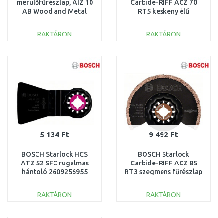
merülőfűrészlap, AIZ 10
Carbide-RIFF ACZ 70
AB Wood and Metal
RT5 keskeny élű
2609256949
szegmens fűrészlap
2609256975
RAKTÁRON
RAKTÁRON
KOSÁRBA
KOSÁRBA
Összehasonlítás
Összehasonlítás
5 134 Ft
9 492 Ft
BOSCH Starlock HCS
BOSCH Starlock
ATZ 52 SFC rugalmas
Carbide-RIFF ACZ 85
hántoló 2609256955
RT3 szegmens fűrészlap
2609256952
RAKTÁRON
RAKTÁRON
KOSÁRBA
KOSÁRBA