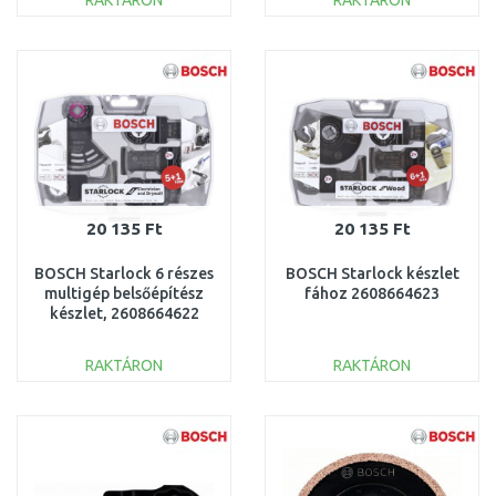
RAKTÁRON
RAKTÁRON
KOSÁRBA
KOSÁRBA
Összehasonlítás
Összehasonlítás
20 135 Ft
20 135 Ft
BOSCH Starlock 6 részes
BOSCH Starlock készlet
multigép belsőépítész
fához 2608664623
készlet, 2608664622
RAKTÁRON
RAKTÁRON
KOSÁRBA
KOSÁRBA
Összehasonlítás
Összehasonlítás