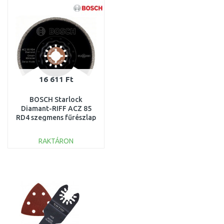
Összehasonlítás
Összehasonlítás
16 611 Ft
BOSCH Starlock
Diamant-RIFF ACZ 85
RD4 szegmens fűrészlap
2609256972
RAKTÁRON
KOSÁRBA
Összehasonlítás