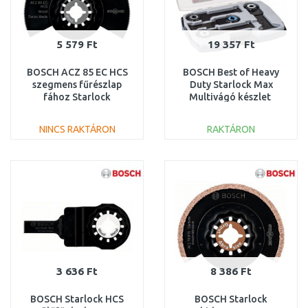
5 579 Ft
19 357 Ft
BOSCH ACZ 85 EC HCS
BOSCH Best of Heavy
szegmens fűrészlap
Duty Starlock Max
fához Starlock
Multivágó készlet
(1db/csom) 2608661643
2608664132
NINCS RAKTÁRON
RAKTÁRON
KOSÁRBA
KOSÁRBA
Összehasonlítás
Összehasonlítás
3 636 Ft
8 386 Ft
BOSCH Starlock HCS
BOSCH Starlock