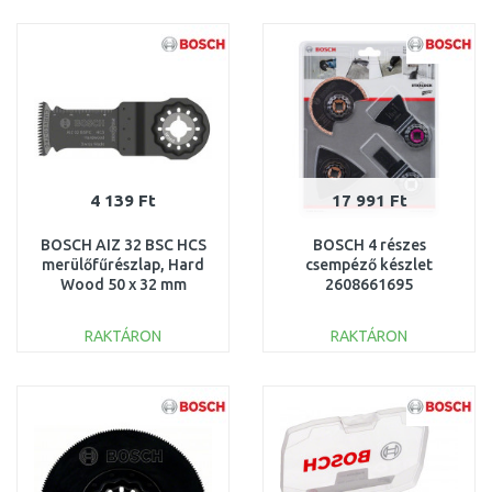
KOSÁRBA
KOSÁRBA
Összehasonlítás
Összehasonlítás
4 139 Ft
17 991 Ft
BOSCH AIZ 32 BSC HCS
BOSCH 4 részes
merülőfűrészlap, Hard
csempéző készlet
Wood 50 x 32 mm
2608661695
2608662360
RAKTÁRON
RAKTÁRON
KOSÁRBA
KOSÁRBA
Összehasonlítás
Összehasonlítás