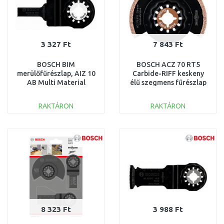
3 327 Ft
7 843 Ft
BOSCH BIM
BOSCH ACZ 70 RT5
merülőfűrészlap, AIZ 10
Carbide-RIFF keskeny
AB Multi Material
élű szegmens fűrészlap
2608661641
2608661692
RAKTÁRON
RAKTÁRON
KOSÁRBA
KOSÁRBA
Összehasonlítás
Összehasonlítás
8 323 Ft
3 988 Ft