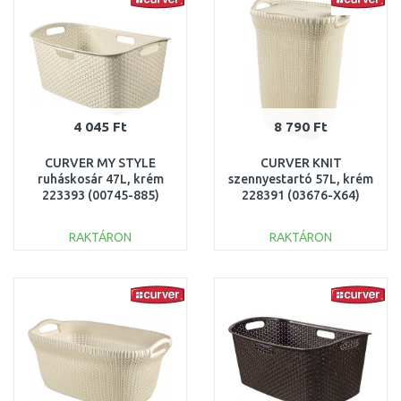
4 045 Ft
8 790 Ft
CURVER MY STYLE
CURVER KNIT
ruháskosár 47L, krém
szennyestartó 57L, krém
223393 (00745-885)
228391 (03676-X64)
RAKTÁRON
RAKTÁRON
KOSÁRBA
KOSÁRBA
Összehasonlítás
Összehasonlítás