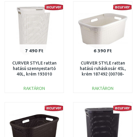
Összehasonlítás
Összehasonlítás
7 490 Ft
6 390 Ft
CURVER STYLE rattan
CURVER STYLE rattan
hatású szennyestartó
hatású ruháskosár 45L,
40L, krém 193010
krém 187492 (00708-
(00709-885)
885)
RAKTÁRON
RAKTÁRON
KOSÁRBA
KOSÁRBA
Összehasonlítás
Összehasonlítás