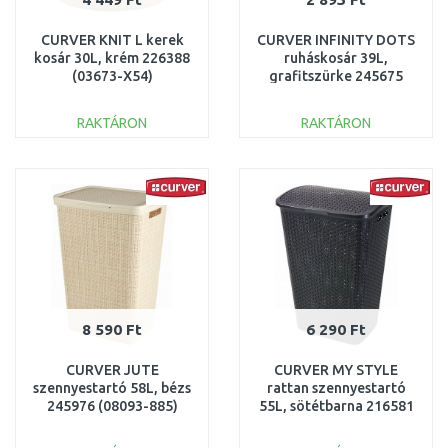
CURVER KNIT L kerek
CURVER INFINITY DOTS
kosár 30L, krém 226388
ruháskosár 39L,
(03673-X54)
grafitszürke 245675
(04755-G43)
RAKTÁRON
RAKTÁRON
KOSÁRBA
KOSÁRBA
Összehasonlítás
Összehasonlítás
8 590 Ft
6 290 Ft
CURVER JUTE
CURVER MY STYLE
szennyestartó 58L, bézs
rattan szennyestartó
245976 (08093-885)
55L, sötétbarna 216581
(00713-210)