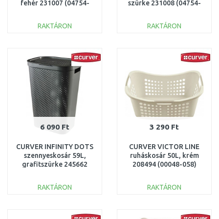
fehér 231007 (04754-
szürke 231008 (04754-
N23)
099)
RAKTÁRON
RAKTÁRON
KOSÁRBA
KOSÁRBA
Összehasonlítás
Összehasonlítás
6 090 Ft
3 290 Ft
CURVER INFINITY DOTS
CURVER VICTOR LINE
szennyeskosár 59L,
ruháskosár 50L, krém
grafitszürke 245662
208494 (00048-058)
(04754-G43)
RAKTÁRON
RAKTÁRON
KOSÁRBA
KOSÁRBA
Összehasonlítás
Összehasonlítás