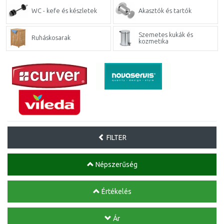
WC - kefe és készletek
Akasztók és tartók
Szemetes kukák és
Ruháskosarak
kozmetika
FILTER
Népszerűség
Értékelés
Ár