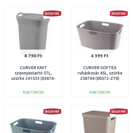
KOSÁRBA
KOSÁRBA
Összehasonlítás
Összehasonlítás
8 790 Ft
4 399 Ft
CURVER KNIT
CURVER SOFTEX
szennyestartó 57L,
ruháskosár 45L, szürke
szürke 241533 (03676-
258704 (00572-Z70)
099)
RAKTÁRON
RAKTÁRON
KOSÁRBA
KOSÁRBA
Összehasonlítás
Összehasonlítás