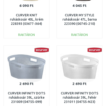
6 090 Ft
4 045 Ft
CURVER KNIT
CURVER MY STYLE
ruháskosár 40L, krém
ruháskosár 47L, barna
228393 (03677-X64)
223390 (00745-210)
RAKTÁRON
RAKTÁRON
KOSÁRBA
KOSÁRBA
Összehasonlítás
Összehasonlítás
2 690 Ft
2 690 Ft
CURVER INFINITY DOTS
CURVER INFINITY DOTS
ruháskosár 39L, szürke
ruháskosár 39L, fehér
231009 (04755-099)
231011 (04755-N23)