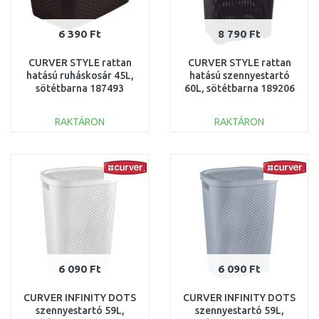
6 390 Ft
8 790 Ft
CURVER STYLE rattan
CURVER STYLE rattan
hatású ruháskosár 45L,
hatású szennyestartó
sötétbarna 187493
60L, sötétbarna 189206
(00708-210)
(00707-210)
RAKTÁRON
RAKTÁRON
KOSÁRBA
KOSÁRBA
Összehasonlítás
Összehasonlítás
6 090 Ft
6 090 Ft
CURVER INFINITY DOTS
CURVER INFINITY DOTS
szennyestartó 59L,
szennyestartó 59L,