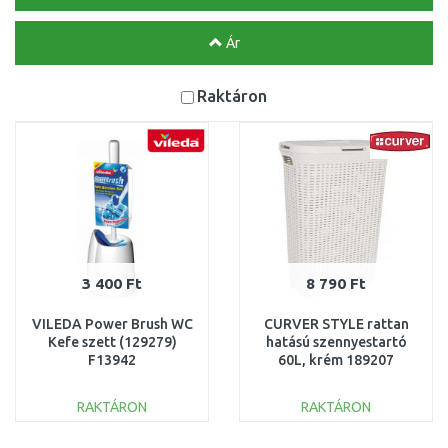
Ár
Raktáron
3 400 Ft
8 790 Ft
VILEDA Power Brush WC
CURVER STYLE rattan
Kefe szett (129279)
hatású szennyestartó
F13942
60L, krém 189207
(00707-885)
RAKTÁRON
RAKTÁRON
KOSÁRBA
KOSÁRBA