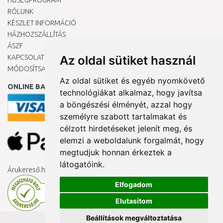
HŰSÉGPROGRAM
RÓLUNK
KÉSZLET INFORMÁCIÓ
HÁZHOZSZÁLLÍTÁS
ÁSZF
KAPCSOLAT
Az oldal sütiket használ
MÓDOSÍTSA A COOKIE-BEÁLLÍTÁSAIMAT
Az oldal sütiket és egyéb nyomkövető
ONLINE BANKKÁRTYÁVAL
technológiákat alkalmaz, hogy javítsa
a böngészési élményét, azzal hogy
személyre szabott tartalmakat és
célzott hirdetéseket jelenít meg, és
elemzi a weboldalunk forgalmát, hogy
megtudjuk honnan érkeztek a
látogatóink.
Árukereső.hu
Elfogadom
Elutasítom
Beállítások megváltoztatása