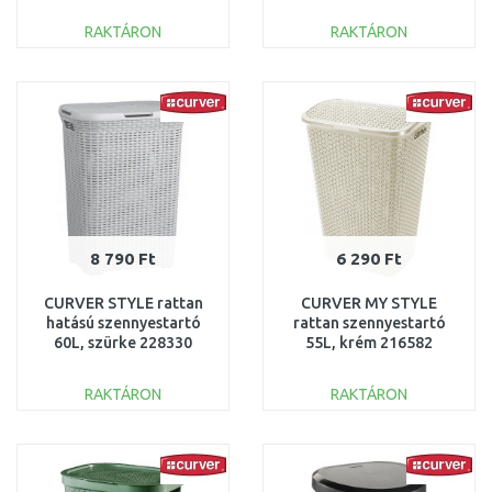
RAKTÁRON
RAKTÁRON
KOSÁRBA
KOSÁRBA
Összehasonlítás
Összehasonlítás
8 790 Ft
6 290 Ft
CURVER STYLE rattan
CURVER MY STYLE
hatású szennyestartó
rattan szennyestartó
60L, szürke 228330
55L, krém 216582
(00707-099)
(00713-885)
RAKTÁRON
RAKTÁRON
KOSÁRBA
KOSÁRBA
Összehasonlítás
Összehasonlítás