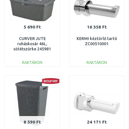
5 690 Ft
16 358 Ft
CURVER JUTE
KERMI kéztörlő tartó
ruháskosár 46L,
ZC00510001
sötétszürke 245981
(08091-G44)
RAKTÁRON
RAKTÁRON
KOSÁRBA
KOSÁRBA
Összehasonlítás
Összehasonlítás
8 590 Ft
24 171 Ft