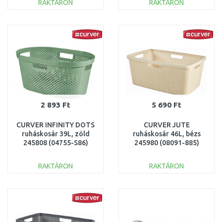
RAKTÁRON
RAKTÁRON
KOSÁRBA
KOSÁRBA
Összehasonlítás
Összehasonlítás
2 893 Ft
5 690 Ft
CURVER INFINITY DOTS
CURVER JUTE
ruháskosár 39L, zöld
ruháskosár 46L, bézs
245808 (04755-S86)
245980 (08091-885)
RAKTÁRON
RAKTÁRON
KOSÁRBA
KOSÁRBA
Összehasonlítás
Összehasonlítás