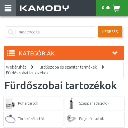
0 db
KERESÉS
KATEGÓRIÁK
Webáruház
Fürdőszoba és szaniter termékek
Fürdőszobai tartozékok
Fürdőszobai tartozékok
Pohártartók
Szappanadagolók
Törölközőtartók
Fogkefetartók