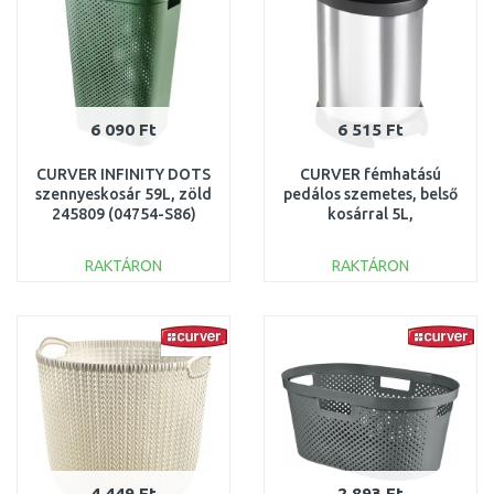
6 090 Ft
6 515 Ft
CURVER INFINITY DOTS
CURVER fémhatású
szennyeskosár 59L, zöld
pedálos szemetes, belső
245809 (04754-S86)
kosárral 5L,
fekete/ezüst 185376
(02160-599)
RAKTÁRON
RAKTÁRON
KOSÁRBA
KOSÁRBA
Összehasonlítás
Összehasonlítás
4 449 Ft
2 893 Ft