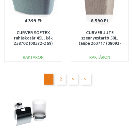
4 399 Ft
8 590 Ft
CURVER SOFTEX
CURVER JUTE
ruháskosár 45L, kék
szennyestartó 58L,
258702 (00572-Z69)
taupe 263717 (08093-
382)
RAKTÁRON
RAKTÁRON
KOSÁRBA
KOSÁRBA
Összehasonlítás
Összehasonlítás
1
2
>
>|