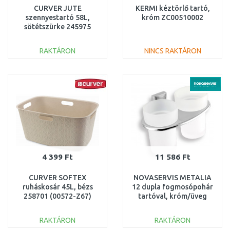
CURVER JUTE
KERMI kéztörlő tartó,
szennyestartó 58L,
króm ZC00510002
sötétszürke 245975
(08093-G44)
RAKTÁRON
NINCS RAKTÁRON
KOSÁRBA
KOSÁRBA
Összehasonlítás
Összehasonlítás
4 399 Ft
11 586 Ft
CURVER SOFTEX
NOVASERVIS METALIA
ruháskosár 45L, bézs
12 dupla fogmosópohár
258701 (00572-Z67)
tartóval, króm/üveg
0257,0
RAKTÁRON
RAKTÁRON