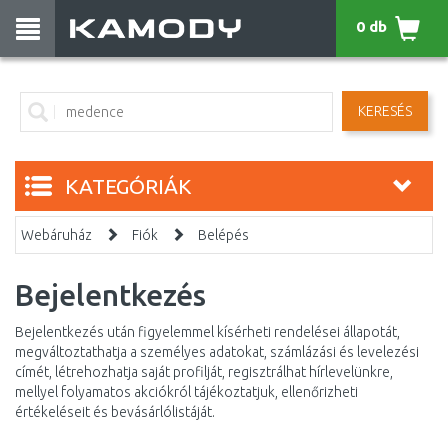
0 db
KERESÉS
KATEGÓRIÁK
Webáruház
Fiók
Belépés
Bejelentkezés
Bejelentkezés után figyelemmel kísérheti rendelései állapotát,
megváltoztathatja a személyes adatokat, számlázási és levelezési
címét, létrehozhatja saját profilját, regisztrálhat hírlevelünkre,
mellyel folyamatos akciókról tájékoztatjuk, ellenőrizheti
értékeléseit és bevásárlólistáját.