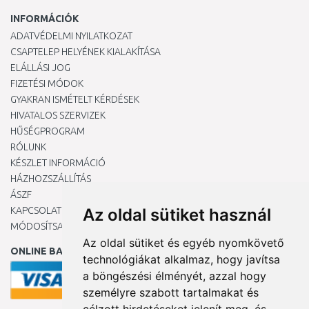
INFORMÁCIÓK
ADATVÉDELMI NYILATKOZAT
CSAPTELEP HELYÉNEK KIALAKÍTÁSA
ELÁLLÁSI JOG
FIZETÉSI MÓDOK
GYAKRAN ISMÉTELT KÉRDÉSEK
HIVATALOS SZERVIZEK
HŰSÉGPROGRAM
RÓLUNK
KÉSZLET INFORMÁCIÓ
HÁZHOZSZÁLLÍTÁS
ÁSZF
KAPCSOLAT
Az oldal sütiket használ
MÓDOSÍTSA A COOKIE-BEÁLLÍTÁSAIMAT
Az oldal sütiket és egyéb nyomkövető
ONLINE BANKKÁRTYÁVAL
technológiákat alkalmaz, hogy javítsa
a böngészési élményét, azzal hogy
személyre szabott tartalmakat és