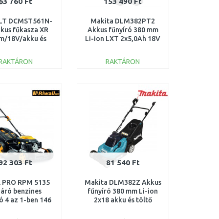
63 760 Ft
153 490 Ft
LT DCMST561N-
Makita DLM382PT2
kus fűkasza XR
Akkus fűnyíró 380 mm
m/18V/akku és
Li-ion LXT 2x5,0Ah 18V
öltő nélkül)
RAKTÁRON
RAKTÁRON
KOSÁRBA
KOSÁRBA
Összehasonlítás
Összehasonlítás
92 303 Ft
81 540 Ft
l PRO RPM 5135
Makita DLM382Z Akkus
áró benzines
fűnyíró 380 mm Li-ion
ó 4 az 1-ben 146
2x18 akku és töltő
PM12B1901009B
nélkül