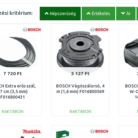
ési kritérium:
Népszerűség
Értékelés
Ár
7 720 Ft
3 127 Ft
H Extra erős szál,
BOSCH Vágószálorsó, 4
BOSCH
7 cm (3,5 mm)
m (1,6 mm) F016800569
W-C
F016800431
1
RAKTÁRON
RAKTÁRON
KOSÁRBA
KOSÁRBA
Összehasonlítás
Összehasonlítás