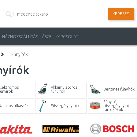
KERESÉS
HÁZHOZSZÁLLÍTÁS
ÁSZF
KAPCSOLAT
Fűnyírók
nyírók
Elektromos
Akkumulátoros
Benzines fűnyírók
fűnyírók
fűnyírók
Fűnyíró,
Damilos fűkaszák
Fűszegélynyírók
fűszegélynyíró
tartozékok