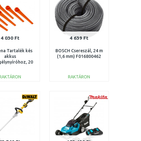
4 030 Ft
4 639 Ft
na Tartalék kés
BOSCH Csereszál, 24 m
akkus
(1,6 mm) F016800462
gélynyíróhoz, 20
db 5368-20
RAKTÁRON
RAKTÁRON
KOSÁRBA
KOSÁRBA
Összehasonlítás
Összehasonlítás