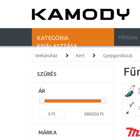
KATEGÓRIA
FŐOLDAL
KIVÁLASZTÁSA
Webáruház
Kert
Gyepgondozás
Fű
SZŰRÉS
ÁR
0
Ft
988000
Ft
MÁRKA