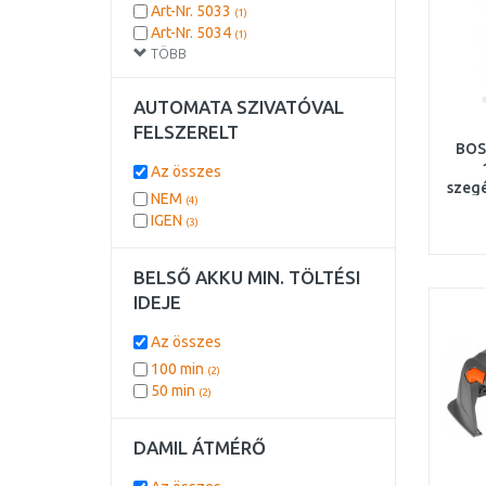
3,9 kW
(1)
Art-Nr. 5033
(1)
4,5 kW
(1)
Art-Nr. 5034
(1)
5 kW
(1)
TÖBB
Art-Nr. 5038
(1)
7,7 kW
(1)
8,5 kW
(1)
AUTOMATA SZIVATÓVAL
FELSZERELT
BOS
Az összes
szegé
NEM
(4)
é
IGEN
(3)
BELSŐ AKKU MIN. TÖLTÉSI
IDEJE
Az összes
100 min
(2)
50 min
(2)
DAMIL ÁTMÉRŐ