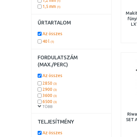
1,2 mm
(1)
beépítet
(1)
1,5 mm
(1)
Maki
fűny
ŰRTARTALOM
LX
Az összes
40 l
(1)
FORDULATSZÁM
(MAX./PERC)
Az összes
2850
(3)
2900
(3)
3600
(3)
6500
(3)
TÖBB
7000
(3)
9000
Riwa
(3)
SET 
11500
TELJESÍTMÉNY
(2)
3000
(2)
3700
Az összes
(2)
A