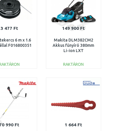
3 477 Ft
149 900 Ft
tekercs 6 m x 1.6
Makita DLM382CM2
llal F016800351
Akkus fűnyíró 380mm
Li-ion LXT
(2x4,0Ah/18V)
RAKTÁRON
RAKTÁRON
KOSÁRBA
KOSÁRBA
Összehasonlítás
Összehasonlítás
70 990 Ft
1 664 Ft