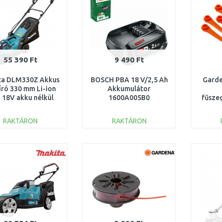
55 390 Ft
9 490 Ft
ta DLM330Z Akkus
BOSCH PBA 18 V/2,5 Ah
Garde
író 330 mm Li-ion
Akkumulátor
 18V akku nélkül
1600A005B0
fűsze
RAKTÁRON
RAKTÁRON
KOSÁRBA
KOSÁRBA
Összehasonlítás
Összehasonlítás