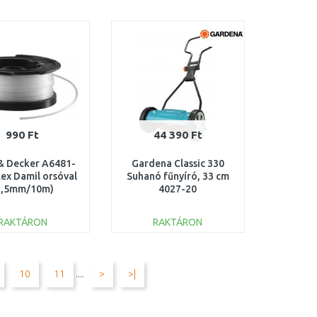
KOSÁRBA
KOSÁRBA
Összehasonlítás
Összehasonlítás
990 Ft
44 390 Ft
& Decker A6481-
Gardena Classic 330
lex Damil orsóval
Suhanó fűnyíró, 33 cm
1,5mm/10m)
4027-20
RAKTÁRON
RAKTÁRON
KOSÁRBA
KOSÁRBA
Összehasonlítás
Összehasonlítás
10
11
....
>
>|