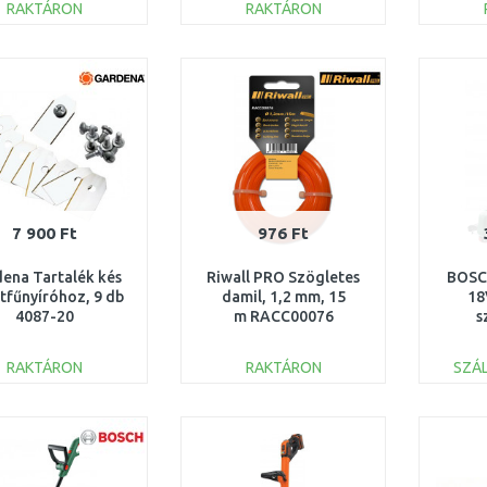
RAKTÁRON
RAKTÁRON
KOSÁRBA
KOSÁRBA
Összehasonlítás
Összehasonlítás
7 900 Ft
976 Ft
ena Tartalék kés
Riwall PRO Szögletes
BOSC
tfűnyíróhoz, 9 db
damil, 1,2 mm, 15
18
4087-20
m RACC00076
s
(1
0
RAKTÁRON
RAKTÁRON
SZÁL
KOSÁRBA
KOSÁRBA
Összehasonlítás
Összehasonlítás