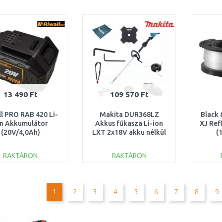
KOSÁRBA
KOSÁRBA
Összehasonlítás
Összehasonlítás
13 490 Ft
109 570 Ft
ll PRO RAB 420 Li-
Makita DUR368LZ
Black 
on Akkumulátor
Akkus fűkasza Li-ion
XJ Ref
(20V/4,0Ah)
LXT 2x18V akku nélkül
(
RACC00079
RAKTÁRON
RAKTÁRON
KOSÁRBA
KOSÁRBA
Összehasonlítás
Összehasonlítás
1
2
3
4
5
6
7
8
9