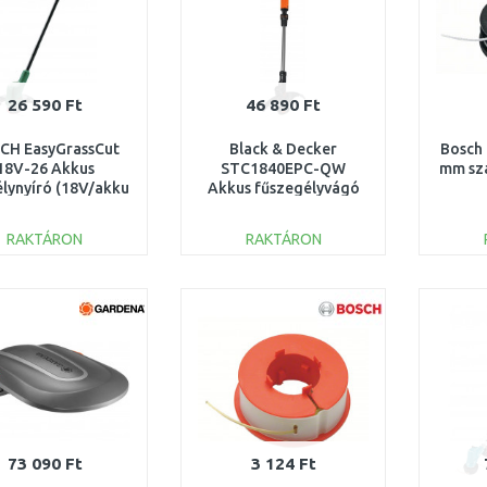
26 590 Ft
46 890 Ft
CH EasyGrassCut
Black & Decker
Bosch 
18V-26 Akkus
STC1840EPC-QW
mm szá
lynyíró (18V/akku
Akkus fűszegélyvágó
s töltő nélkül)
(30cm/18V/1x4,0Ah)
06008C1C04
RAKTÁRON
RAKTÁRON
KOSÁRBA
KOSÁRBA
Összehasonlítás
Összehasonlítás
73 090 Ft
3 124 Ft