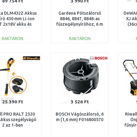
89 754 Ft
3 990 Ft
ta DLM432Z Akkus
Gardena Pótszálorsó
DeWA
író 430 mm Li-ion
8846, 8847, 8848-as
XJ Ak
T 2x18V akku és
fűszegélynyíróhoz, 6 m
(36c
töltő nélkül
5307-20
t
RAKTÁRON
RAKTÁRON
KOSÁRBA
KOSÁRBA
Összehasonlítás
Összehasonlítás
25 390 Ft
3 526 Ft
ll PRO RALT 2320
BOSCH Vágószálorsó, 6
Riwal
Akkus szegélyvágó
m (1,6 mm) F016800570
Önj
2 az 1-ben
fűnyír
(20V/1x2,0Ah)
cm3 
T41E2001004B