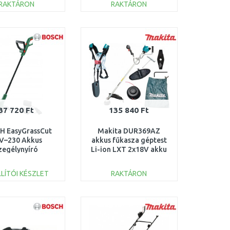
RAKTÁRON
RAKTÁRON
KOSÁRBA
KOSÁRBA
Összehasonlítás
Összehasonlítás
37 720 Ft
135 840 Ft
H EasyGrassCut
Makita DUR369AZ
V–230 Akkus
akkus fűkasza géptest
zegélynyíró
Li-ion LXT 2x18V akku
8V/1x2,0Ah)
nélkül
6008C1A03
LÍTÓI KÉSZLET
RAKTÁRON
KOSÁRBA
KOSÁRBA
Összehasonlítás
Összehasonlítás