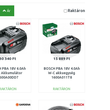
Raktáron
Ár
30 340 Ft
15 889 Ft
 PBA 18V 6.0Ah
BOSCH PBA 18V 4.0Ah
 Akkumulátor
W-C akkuegység
600A00DD7
1600A011T8
RAKTÁRON
RAKTÁRON
KOSÁRBA
KOSÁRBA
Összehasonlítás
Összehasonlítás