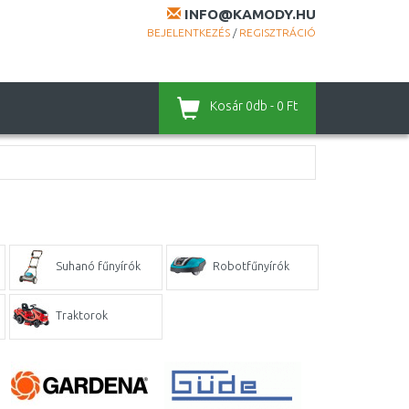
INFO@KAMODY.HU
BEJELENTKEZÉS
/
REGISZTRÁCIÓ
Kosár
0db - 0 Ft
Suhanó fűnyírók
Robotfűnyírók
Traktorok