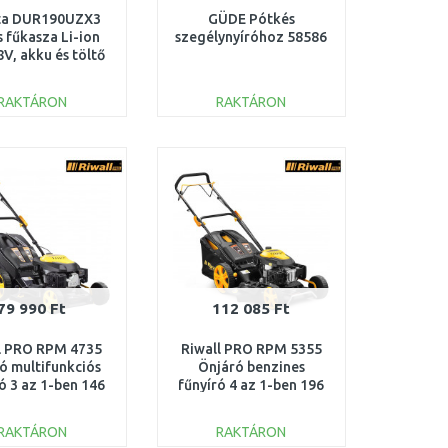
ta DUR190UZX3
GÜDE Pótkés
 fűkasza Li-ion
szegélynyíróhoz 58586
V, akku és töltő
nélkül
RAKTÁRON
RAKTÁRON
KOSÁRBA
KOSÁRBA
Összehasonlítás
Összehasonlítás
79 990 Ft
112 085 Ft
l PRO RPM 4735
Riwall PRO RPM 5355
ó multifunkciós
Önjáró benzines
ó 3 az 1-ben 146
fűnyíró 4 az 1-ben 196
PM12B1901023B
cm3 PM12B2001057B
RAKTÁRON
RAKTÁRON