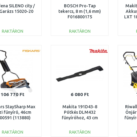
ena SILENO city /
BOSCH Pro-Tap
Maki
e Garázs 15020-20
tekercs, 8 m (1,6 mm)
Akkus
F016800175
LXT 18
RAKTÁRON
RAKTÁRON
KOSÁRBA
KOSÁRBA
Összehasonlítás
Összehasonlítás
106 770 Ft
6 080 Ft
ars StaySharp Max
Makita 191D43-8
Riwal
zi fűnyíró, 46cm
Pótkés DLM432
Önjár
00591 (113880)
fűnyíróhoz, 43 cm
fűnyír
cm3 
RAKTÁRON
RAKTÁRON