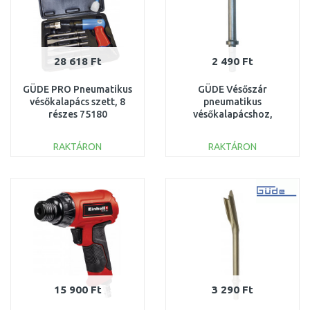
28 618 Ft
2 490 Ft
GÜDE PRO Pneumatikus
GÜDE Vésőszár
vésőkalapács szett, 8
pneumatikus
részes 75180
vésőkalapácshoz,
hegyes, 200 mm 40071
RAKTÁRON
RAKTÁRON
KOSÁRBA
KOSÁRBA
Összehasonlítás
Összehasonlítás
15 900 Ft
3 290 Ft