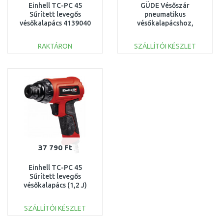
Einhell TC-PC 45
GÜDE Vésőszár
Sűrített levegős
pneumatikus
vésőkalapács 4139040
vésőkalapácshoz,
horonyvágó, 180 mm
40073
RAKTÁRON
SZÁLLÍTÓI KÉSZLET
KOSÁRBA
KOSÁRBA
Összehasonlítás
Összehasonlítás
37 790 Ft
Einhell TC-PC 45
Sűrített levegős
vésőkalapács (1,2 J)
4139045
SZÁLLÍTÓI KÉSZLET