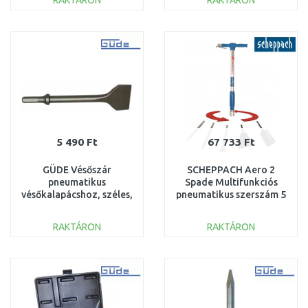
RAKTÁRON
RAKTÁRON
KOSÁRBA
KOSÁRBA
Összehasonlítás
Összehasonlítás
5 490 Ft
67 733 Ft
GÜDE Vésőszár
SCHEPPACH Aero 2
pneumatikus
Spade Multifunkciós
vésőkalapácshoz, széles,
pneumatikus szerszám 5
200 x 45 mm 40078
az 1-ben 5909601900
RAKTÁRON
RAKTÁRON
KOSÁRBA
KOSÁRBA
Összehasonlítás
Összehasonlítás