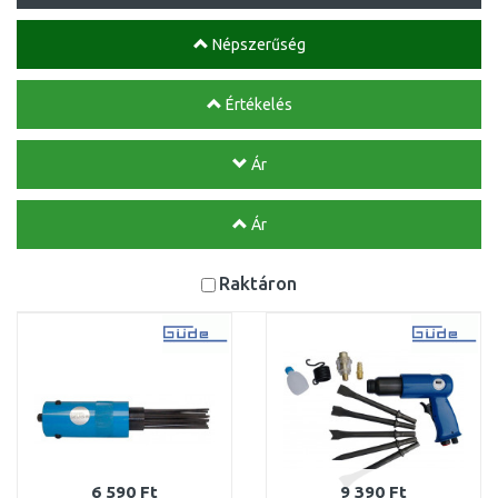
Népszerűség
Értékelés
Ár
Ár
Raktáron
6 590 Ft
9 390 Ft