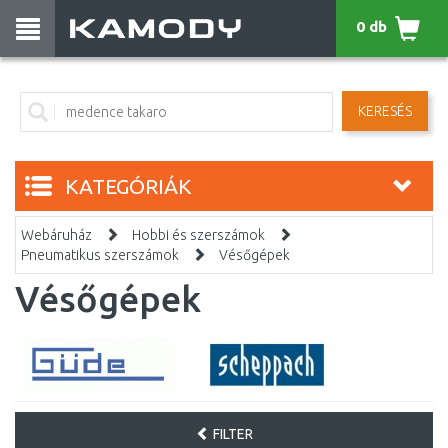
0 db
KERESÉS
KATEGÓRIÁK
Webáruház
Hobbi és szerszámok
Pneumatikus szerszámok
Vésőgépek
Vésőgépek
FILTER