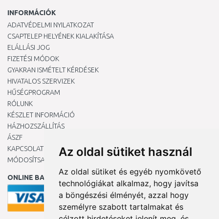
INFORMÁCIÓK
ADATVÉDELMI NYILATKOZAT
CSAPTELEP HELYÉNEK KIALAKÍTÁSA
ELÁLLÁSI JOG
FIZETÉSI MÓDOK
GYAKRAN ISMÉTELT KÉRDÉSEK
HIVATALOS SZERVIZEK
HŰSÉGPROGRAM
RÓLUNK
KÉSZLET INFORMÁCIÓ
HÁZHOZSZÁLLÍTÁS
ÁSZF
KAPCSOLAT
Az oldal sütiket használ
MÓDOSÍTSA A COOKIE-BEÁLLÍTÁSAIMAT
Az oldal sütiket és egyéb nyomkövető
ONLINE BANKKÁRTYÁVAL
technológiákat alkalmaz, hogy javítsa
a böngészési élményét, azzal hogy
személyre szabott tartalmakat és
célzott hirdetéseket jelenít meg, és