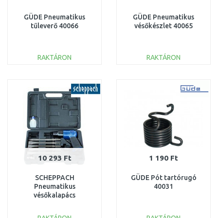
GÜDE Pneumatikus
GÜDE Pneumatikus
tűleverő 40066
vésőkészlet 40065
RAKTÁRON
RAKTÁRON
KOSÁRBA
KOSÁRBA
Összehasonlítás
Összehasonlítás
10 293 Ft
1 190 Ft
SCHEPPACH
GÜDE Pót tartórugó
Pneumatikus
40031
vésőkalapács
7906100716