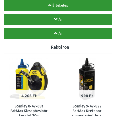
Értékelés
Ár
Ár
Raktáron
4 205 Ft
998 Ft
Stanley 0-47-681
Stanley 9-47-822
FatMax Kicsapózsinór
FatMax Krétapor
készlet 30m
kicsapózsinórhoz,