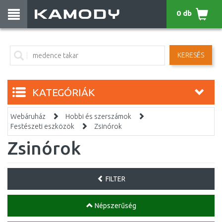
0 db
KERESÉS
KATEGÓRIÁK
Webáruház
Hobbi és szerszámok
Festészeti eszközök
Zsinórok
Zsinórok
FILTER
Népszerűség