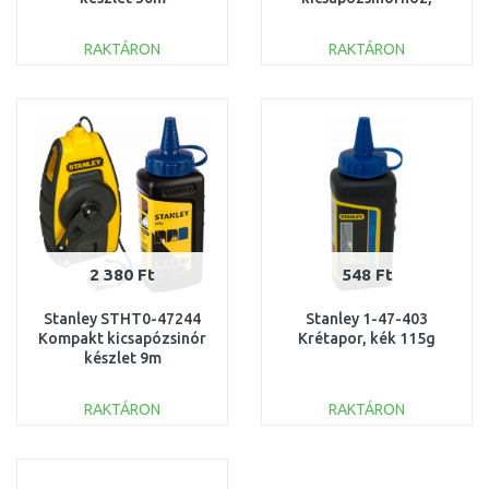
fekete, 226g
RAKTÁRON
RAKTÁRON
KOSÁRBA
KOSÁRBA
Összehasonlítás
Összehasonlítás
2 380 Ft
548 Ft
Stanley STHT0-47244
Stanley 1-47-403
Kompakt kicsapózsinór
Krétapor, kék 115g
készlet 9m
RAKTÁRON
RAKTÁRON
KOSÁRBA
KOSÁRBA
Összehasonlítás
Összehasonlítás