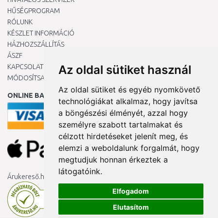
HŰSÉGPROGRAM
RÓLUNK
KÉSZLET INFORMÁCIÓ
HÁZHOZSZÁLLÍTÁS
ÁSZF
KAPCSOLAT
Az oldal sütiket használ
MÓDOSÍTSA A COOKIE-BEÁLLÍTÁSAIMAT
Az oldal sütiket és egyéb nyomkövető
ONLINE BANKKÁRTYÁVAL
technológiákat alkalmaz, hogy javítsa
a böngészési élményét, azzal hogy
személyre szabott tartalmakat és
célzott hirdetéseket jelenít meg, és
elemzi a weboldalunk forgalmát, hogy
megtudjuk honnan érkeztek a
látogatóink.
Árukereső.hu
Elfogadom
Elutasítom