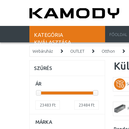
KATEGÓRIA
FŐOLDAL
KIVÁLASZTÁSA
Webáruház
OUTLET
Otthon
Kül
SZŰRÉS
ÁR
S
23483
Ft
23484
Ft
MÁRKA
Rendez