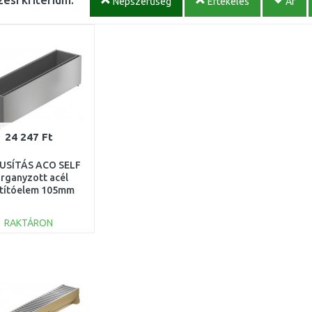
Népszerűség
Értékelés
Ár
24 247 Ft
USÍTÁS ACO SELF
rganyzott acél
ztítóelem 105mm
magasság, L=500
15839 SÉRÜLT
RAKTÁRON
KOSÁRBA
Összehasonlítás