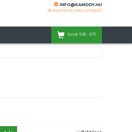
INFO@KAMODY.HU
BEJELENTKEZÉS
/
REGISZTRÁCIÓ
Kosár
0db - 0 Ft