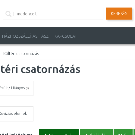
KERESÉS
HÁZHOZSZÁLLÍTÁS
ÁSZF
KAPCSOLAT
Kültéri csatornázás
téri csatornázás
érült / Hiányos
(1)
Revíziós elemek
ési kritérium: