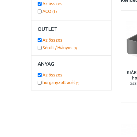
Az összes
ACO
(1)
OUTLET
Az összes
Sérült / Hiányos
(1)
ANYAG
KIÁR
Az összes
ho
horganyzott acél
tis
(1)
rés
4