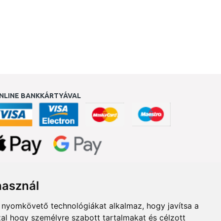
NLINE BANKKÁRTYÁVAL
ukereső.hu
használ
b nyomkövető technológiákat alkalmaz, hogy javítsa a
al hogy személyre szabott tartalmakat és célzott