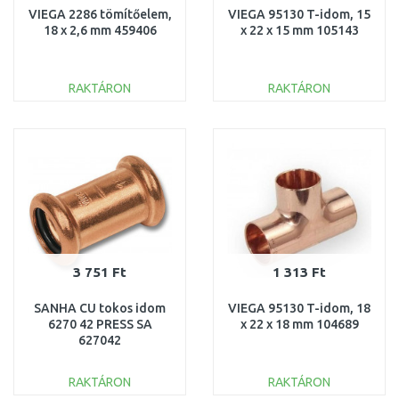
VIEGA 2286 tömítőelem,
VIEGA 95130 T-idom, 15
18 x 2,6 mm 459406
x 22 x 15 mm 105143
RAKTÁRON
RAKTÁRON
KOSÁRBA
KOSÁRBA
Összehasonlítás
Összehasonlítás
3 751 Ft
1 313 Ft
SANHA CU tokos idom
VIEGA 95130 T-idom, 18
6270 42 PRESS SA
x 22 x 18 mm 104689
627042
RAKTÁRON
RAKTÁRON