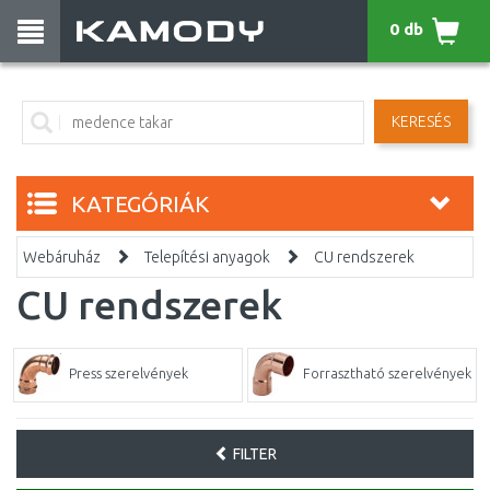
0 db
KERESÉS
KATEGÓRIÁK
Webáruház
Telepítési anyagok
CU rendszerek
CU rendszerek
Press szerelvények
Forrasztható szerelvények
FILTER