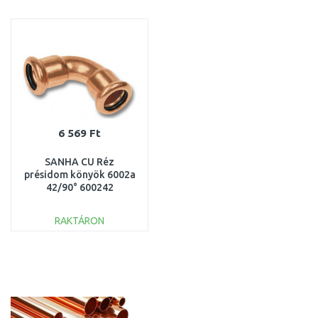
KOSÁRBA
KOSÁRBA
Összehasonlítás
Összehasonlítás
6 569 Ft
SANHA CU Réz
présidom könyök 6002a
42/90° 600242
RAKTÁRON
KOSÁRBA
Összehasonlítás