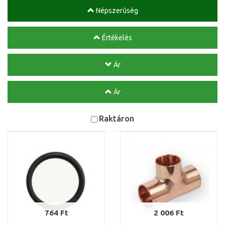
Népszerűség
Értékelés
Ár
Ár
Raktáron
764 Ft
2 006 Ft