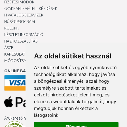
FIZETÉSI MÓDOK
GYAKRAN ISMÉTELT KÉRDÉSEK
HIVATALOS SZERVIZEK
HŰSÉGPROGRAM
RÓLUNK
KÉSZLET INFORMÁCIÓ
HÁZHOZSZÁLLÍTÁS
ÁSZF
KAPCSOLAT
Az oldal sütiket használ
MÓDOSÍTSA A COOKIE-BEÁLLÍTÁSAIMAT
Az oldal sütiket és egyéb nyomkövető
ONLINE BANKKÁRTYÁVAL
technológiákat alkalmaz, hogy javítsa
a böngészési élményét, azzal hogy
személyre szabott tartalmakat és
célzott hirdetéseket jelenít meg, és
elemzi a weboldalunk forgalmát, hogy
megtudjuk honnan érkeztek a
látogatóink.
Árukereső.hu
Elfogadom