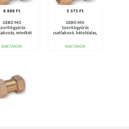
8 888 Ft
5 575 Ft
GEBO MO
GEBO MO
Szorítógyűrűs
Szorítógyűrűs
lakozás, mindkét
csatlakozó, kétoldalas,
én 18 mm x 18 mm
15 mm x 15 mm
04.310.02.18
04.310.02.15
RAKTÁRON
RAKTÁRON
KOSÁRBA
KOSÁRBA
Összehasonlítás
Összehasonlítás