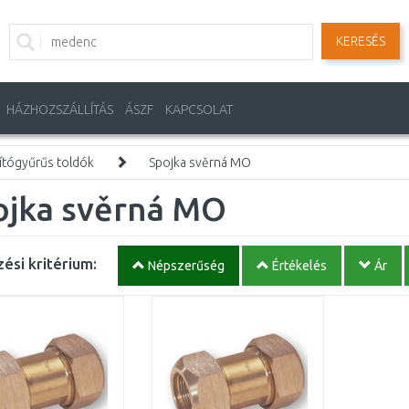
KERESÉS
HÁZHOZSZÁLLÍTÁS
ÁSZF
KAPCSOLAT
ítógyűrűs toldók
Spojka svěrná MO
ojka svěrná MO
ési kritérium:
Népszerűség
Értékelés
Ár