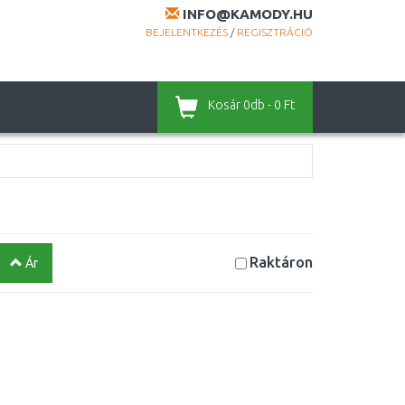
INFO@KAMODY.HU
BEJELENTKEZÉS
/
REGISZTRÁCIÓ
Kosár
0db - 0 Ft
Raktáron
Ár