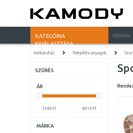
KATEGÓRIA
FŐOLDAL
KIVÁLASZTÁSA
Webáruház
Telepítési anyagok
Szor
Sp
SZŰRÉS
Rendez
ÁR
5390
Ft
8610
Ft
MÁRKA