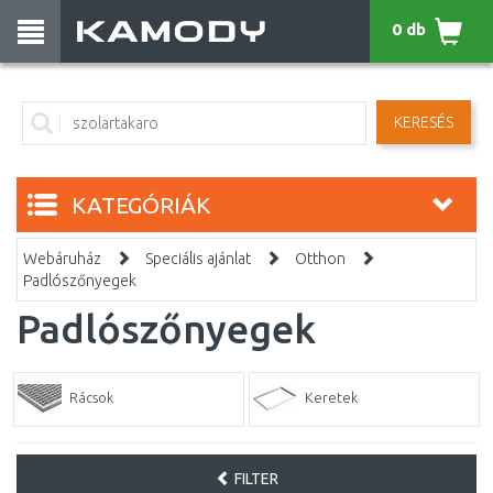
0 db
KERESÉS
KATEGÓRIÁK
Webáruház
Speciális ajánlat
Otthon
Padlószőnyegek
Padlószőnyegek
Rácsok
Keretek
FILTER