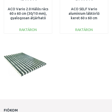
ACO Vario 2.0 Hálós rács
ACO SELF Vario
60 x 60 cm (30/10 mm),
alumínium lábtörlő
gyalogosan átjárható
keret 60 x 60 cm
3003270
3008890
RAKTÁRON
RAKTÁRON
KOSÁRBA
KOSÁRBA
Összehasonlítás
Összehasonlítás
FIÓKOM