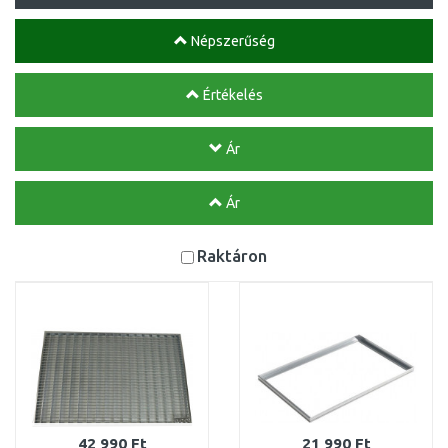
Népszerűség
Értékelés
Ár
Ár
Raktáron
42 990 Ft
21 990 Ft