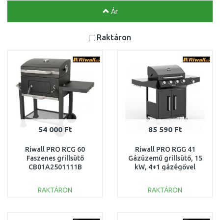
Ár
Raktáron
54 000 Ft
85 590 Ft
Riwall PRO RCG 60
Riwall PRO RGG 41
Faszenes grillsütő
Gázüzemű grillsütő, 15
CB01A2501111B
kW, 4+1 gázégővel
GB01A2401114B
RAKTÁRON
RAKTÁRON
KOSÁRBA
KOSÁRBA
Összehasonlítás
Összehasonlítás