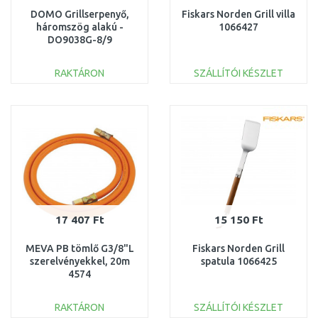
DOMO Grillserpenyő,
Fiskars Norden Grill villa
háromszög alakú -
1066427
DO9038G-8/9
RAKTÁRON
SZÁLLÍTÓI KÉSZLET
KOSÁRBA
KOSÁRBA
Összehasonlítás
Összehasonlítás
17 407 Ft
15 150 Ft
MEVA PB tömlő G3/8"L
Fiskars Norden Grill
szerelvényekkel, 20m
spatula 1066425
4574
RAKTÁRON
SZÁLLÍTÓI KÉSZLET