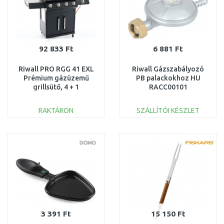
92 833 Ft
6 881 Ft
Riwall PRO RGG 41 EXL
Riwall Gázszabályozó
Prémium gázüzemű
PB palackokhoz HU
grillsütő, 4 + 1
RACC00101
gázégővel
GB01A2401115B
RAKTÁRON
SZÁLLÍTÓI KÉSZLET
SÉRÜLT
KOSÁRBA
KOSÁRBA
Összehasonlítás
Összehasonlítás
3 391 Ft
15 150 Ft