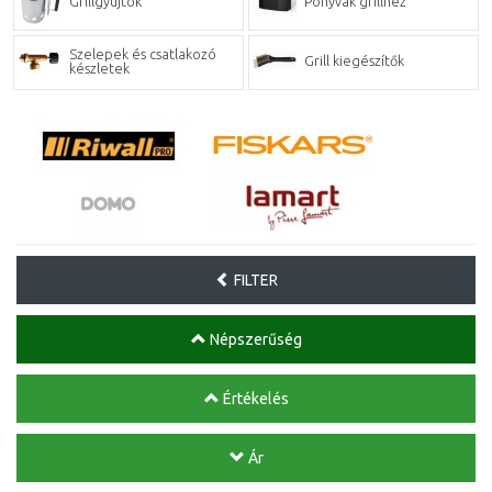
Grillgyújtók
Ponyvák grillhez
Szelepek és csatlakozó
Grill kiegészítők
készletek
FILTER
Népszerűség
Értékelés
Ár