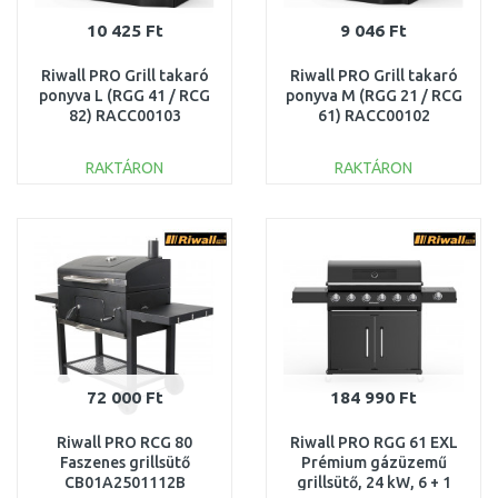
10 425 Ft
9 046 Ft
Riwall PRO Grill takaró
Riwall PRO Grill takaró
ponyva L (RGG 41 / RCG
ponyva M (RGG 21 / RCG
82) RACC00103
61) RACC00102
RAKTÁRON
RAKTÁRON
KOSÁRBA
KOSÁRBA
Összehasonlítás
Összehasonlítás
72 000 Ft
184 990 Ft
Riwall PRO RCG 80
Riwall PRO RGG 61 EXL
Faszenes grillsütő
Prémium gázüzemű
CB01A2501112B
grillsütő, 24 kW, 6 + 1