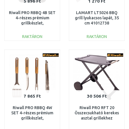
5 896 Ft
1 270 Ft
Riwall PRO RBBQ 4B SET
LAMART LT5026 BBQ
4-részes prémium
grill lyukacsos lapát, 35
grillkészlet,
cm 41012738
rozsdamentes acél
RACC00131
RAKTÁRON
RAKTÁRON
KOSÁRBA
KOSÁRBA
Összehasonlítás
Összehasonlítás
7 865 Ft
30 506 Ft
Riwall PRO RBBQ 4W
Riwall PRO RFT 20
SET 4-részes prémium
Összecsukható kerekes
grillkészlet,
asztal grillekhez
rozsdamentes acél
GB01A2501126B
RACC00132