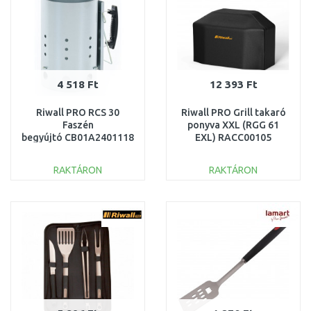
4 518 Ft
12 393 Ft
Riwall PRO RCS 30
Riwall PRO Grill takaró
Faszén
ponyva XXL (RGG 61
begyújtó CB01A2401118B
EXL) RACC00105
RAKTÁRON
RAKTÁRON
KOSÁRBA
KOSÁRBA
Összehasonlítás
Összehasonlítás