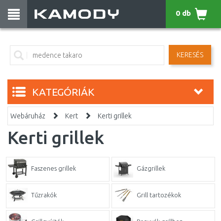
0 db
KERESÉS
KATEGÓRIÁK
Webáruház
Kert
Kerti grillek
Kerti grillek
Faszenes grillek
Gázgrillek
Tűzrakók
Grill tartozékok