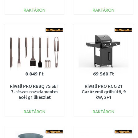
gázégővel
GB01A2401116B
RAKTÁRON
RAKTÁRON
KOSÁRBA
KOSÁRBA
Összehasonlítás
Összehasonlítás
8 849 Ft
69 560 Ft
Riwall PRO RBBQ 7S SET
Riwall PRO RGG 21
7-részes rozsdamentes
Gázüzemű grillsütő, 9
acél grillkészlet
kW, 2+1
kofferben RACC00133
gázégővel GB01A2401113B
RAKTÁRON
RAKTÁRON
KOSÁRBA
KOSÁRBA
Összehasonlítás
Összehasonlítás