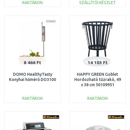
RAKTÁRON
SZÁLLÍTÓI KÉSZLET
KOSÁRBA
KOSÁRBA
Összehasonlítás
Összehasonlítás
8 466 Ft
14 103 Ft
DOMO HealthyTasty
HAPPY GREEN Goblet
Konyhai hőmérő DO3100
Hordozható tűzrakó, 49
x 38 cm 50109951
RAKTÁRON
RAKTÁRON
KOSÁRBA
KOSÁRBA
Összehasonlítás
Összehasonlítás