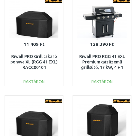
11 409 Ft
128 390 Ft
Riwall PRO Grill takaró
Riwall PRO RGG 41 EXL
ponyva XL (RGG 41 EXL)
Prémium gázüzemű
RACC00104
grillsütő, 17 kW, 4 + 1
gázégővel
GB01A2401115B
RAKTÁRON
RAKTÁRON
KOSÁRBA
KOSÁRBA
Összehasonlítás
Összehasonlítás