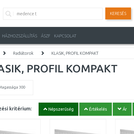
KERESÉS
HÁZHOZSZÁLLÍTÁS
ÁSZF
KAPCSOLAT
Radiátorok
KLASIK, PROFIL KOMPAKT
ASIK, PROFIL KOMPAKT
Magassága 300
ési kritérium:
Népszerűség
Értékelés
Ár