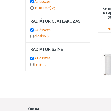
Az összes
10 (61 mm)
Kermi
(6)
K La
3
RADIÁTOR CSATLAKOZÁS
N
Az összes
oldalsó
(6)
RADIÁTOR SZÍNE
Az összes
fehér
(6)
FIÓKOM