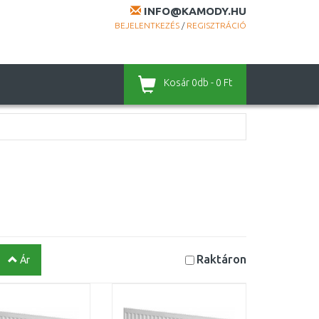
INFO@KAMODY.HU
BEJELENTKEZÉS
/
REGISZTRÁCIÓ
Kosár
0db - 0 Ft
Raktáron
Ár