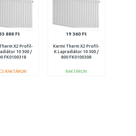
33 888 Ft
19 360 Ft
Therm X2 Profil-
Kermi Therm X2 Profil-
adiátor 10 300 /
K Lapradiátor 10 300 /
00 FK0100318
800 FK0100308
NCS RAKTÁRON
RAKTÁRON
KOSÁRBA
KOSÁRBA
Összehasonlítás
Összehasonlítás