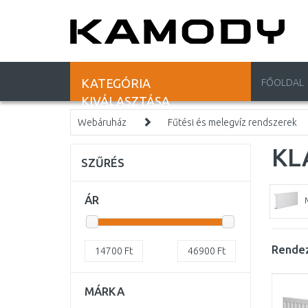
KATEGÓRIA
FŐOLDAL
KIVÁLASZTÁSA
Webáruház
Fűtési és melegvíz rendszerek
KL
SZŰRÉS
ÁR
Rendez
14700
Ft
46900
Ft
MÁRKA