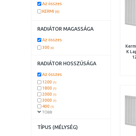
Az összes
KERMI
(6)
RADIÁTOR MAGASSÁGA
Az összes
Kermi
300
(6)
K La
1
RADIÁTOR HOSSZÚSÁGA
Az összes
1200
(1)
1800
(1)
2000
(1)
3000
(1)
400
(1)
TÖBB
800
(1)
TÍPUS (MÉLYSÉG)