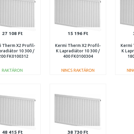
27 108 Ft
15 196 Ft
 Therm X2 Profil-
Kermi Therm X2 Profil-
Kermi 
pradiátor 10 300 /
K Lapradiátor 10 300 /
K Lapr
200 FK0100312
400 FK0100304
18
RAKTÁRON
NINCS RAKTÁRON
NI
KOSÁRBA
KOSÁRBA
Összehasonlítás
Összehasonlítás
48 415 Ft
38 730 Ft