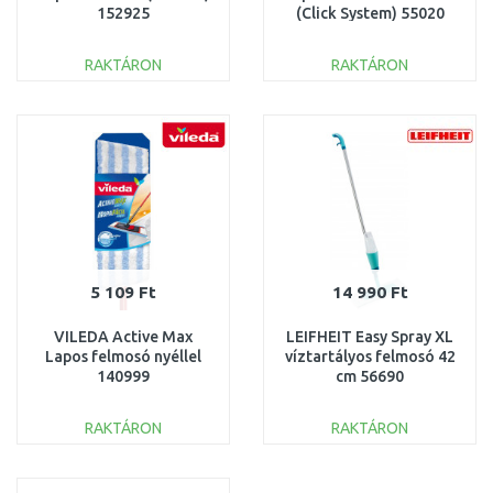
152925
(Click System) 55020
RAKTÁRON
RAKTÁRON
KOSÁRBA
KOSÁRBA
Összehasonlítás
Összehasonlítás
5 109 Ft
14 990 Ft
VILEDA Active Max
LEIFHEIT Easy Spray XL
Lapos felmosó nyéllel
víztartályos felmosó 42
140999
cm 56690
RAKTÁRON
RAKTÁRON
KOSÁRBA
KOSÁRBA