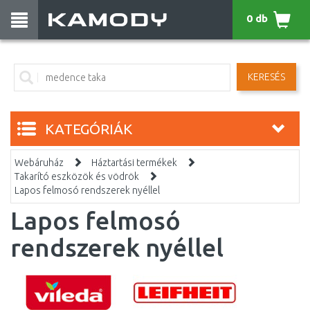
0 db
KERESÉS
KATEGÓRIÁK
Webáruház
Háztartási termékek
Takarító eszközök és vödrök
Lapos felmosó rendszerek nyéllel
Lapos felmosó
rendszerek nyéllel