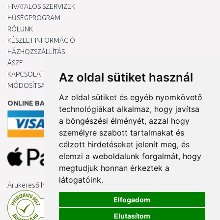
HIVATALOS SZERVIZEK
HŰSÉGPROGRAM
RÓLUNK
KÉSZLET INFORMÁCIÓ
HÁZHOZSZÁLLÍTÁS
ÁSZF
KAPCSOLAT
Az oldal sütiket használ
MÓDOSÍTSA A COOKIE-BEÁLLÍTÁSAIMAT
Az oldal sütiket és egyéb nyomkövető
ONLINE BANKKÁRTYÁVAL
technológiákat alkalmaz, hogy javítsa
a böngészési élményét, azzal hogy
személyre szabott tartalmakat és
célzott hirdetéseket jelenít meg, és
elemzi a weboldalunk forgalmát, hogy
megtudjuk honnan érkeztek a
látogatóink.
Árukereső.hu
Elfogadom
Elutasítom