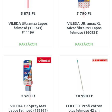
5 878 Ft
7 790 Ft
VILEDA Ultramax Lapos
VILEDA Ultramax XL
felmosó (155741)
Microfibre 2v1 Lapos
F1119V
felmosó (160931)
F21201
RAKTÁRON
RAKTÁRON
KOSÁRBA
KOSÁRBA
Összehasonlítás
Összehasonlítás
9 320 Ft
10 990 Ft
VILEDA 1.2 Spray Max
LEIFHEIT Profi cotton
Lapos felmosó (152921)
plus felmosó 42 cm