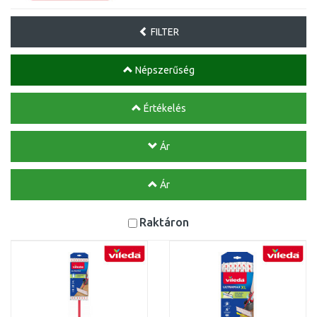
FILTER
Népszerűség
Értékelés
Ár
Ár
Raktáron