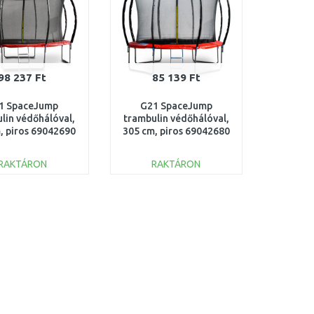
98 237 Ft
85 139 Ft
1 SpaceJump
G21 SpaceJump
lin védőhálóval,
trambulin védőhálóval,
, piros 69042690
305 cm, piros 69042680
RAKTÁRON
RAKTÁRON
KOSÁRBA
KOSÁRBA
Összehasonlítás
Összehasonlítás