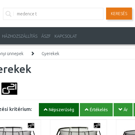
KERESÉS
HÁZHOZSZÁLLÍTÁS
ÁSZF
KAPCSOLAT
onyi ünnepek
Gyerekek
erekek
ési kritérium:
Népszerűség
Értékelés
Ár