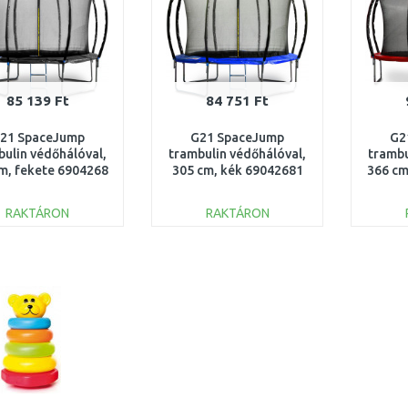
85 139 Ft
84 751 Ft
21 SpaceJump
G21 SpaceJump
G2
bulin védőhálóval,
trambulin védőhálóval,
trambu
m, fekete 6904268
305 cm, kék 69042681
366 cm
RAKTÁRON
RAKTÁRON
KOSÁRBA
KOSÁRBA
Összehasonlítás
Összehasonlítás