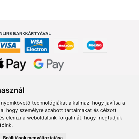
NLINE BANKKÁRTYÁVAL
ukereső.hu
használ
b nyomkövető technológiákat alkalmaz, hogy javítsa a
al hogy személyre szabott tartalmakat és célzott
, és elemzi a weboldalunk forgalmát, hogy megtudjuk
tóink.
Beállítások megváltoztatása