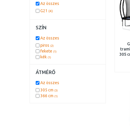
Az összes
G21
(4)
SZÍN
Az összes
G
piros
(2)
tram
fekete
(1)
305 c
kék
(1)
ÁTMÉRŐ
Az összes
305 cm
(3)
366 cm
(1)