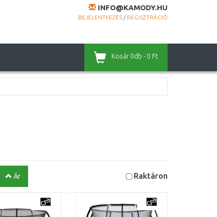
INFO@KAMODY.HU
BEJELENTKEZÉS
/
REGISZTRÁCIÓ
Kosár
0db - 0 Ft
Raktáron
Ár