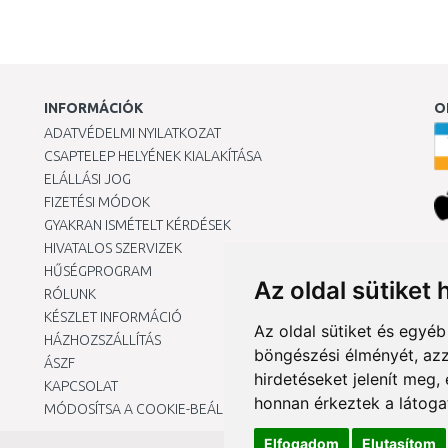
INFORMÁCIÓK
O
ADATVÉDELMI NYILATKOZAT
CSAPTELEP HELYÉNEK KIALAKÍTÁSA
ELÁLLÁSI JOG
FIZETÉSI MÓDOK
GYAKRAN ISMÉTELT KÉRDÉSEK
HIVATALOS SZERVIZEK
Ár
HŰSÉGPROGRAM
Az oldal sütiket 
RÓLUNK
KÉSZLET INFORMÁCIÓ
Az oldal sütiket és egyé
HÁZHOZSZÁLLÍTÁS
böngészési élményét, azz
ÁSZF
hirdetéseket jelenít meg
KAPCSOLAT
honnan érkeztek a látoga
MÓDOSÍTSA A COOKIE-BEÁLLÍTÁSAIMAT
Elfogadom
Elutasítom