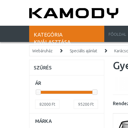
KATEGÓRIA
FŐOLDAL
KIVÁLASZTÁSA
Webáruház
Speciális ajánlat
Karács
Gy
SZŰRÉS
ÁR
Rendez
82000
Ft
95200
Ft
MÁRKA