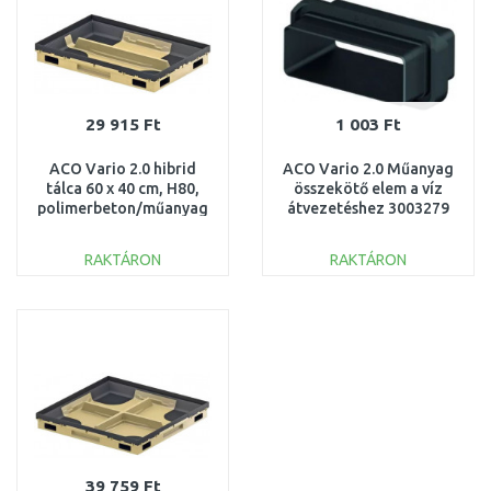
29 915 Ft
1 003 Ft
ACO Vario 2.0 hibrid
ACO Vario 2.0 Műanyag
tálca 60 x 40 cm, H80,
összekötő elem a víz
polimerbeton/műanyag
átvezetéshez 3003279
3003044
RAKTÁRON
RAKTÁRON
KOSÁRBA
KOSÁRBA
Összehasonlítás
Összehasonlítás
39 759 Ft