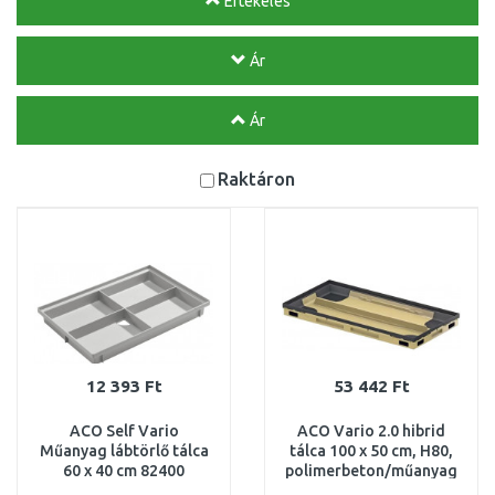
Értékelés
Ár
Ár
Raktáron
12 393 Ft
53 442 Ft
ACO Self Vario
ACO Vario 2.0 hibrid
Műanyag lábtörlő tálca
tálca 100 x 50 cm, H80,
60 x 40 cm 82400
polimerbeton/műanyag
3003041