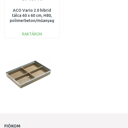
ACO Vario 2.0 hibrid
tálca 60 x 60 cm, H80,
polimerbeton/műanyag
3003043
RAKTÁRON
KOSÁRBA
Összehasonlítás
FIÓKOM