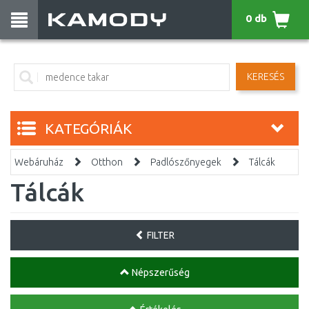
0 db
KERESÉS
KATEGÓRIÁK
Webáruház
Otthon
Padlószőnyegek
Tálcák
Tálcák
FILTER
Népszerűség