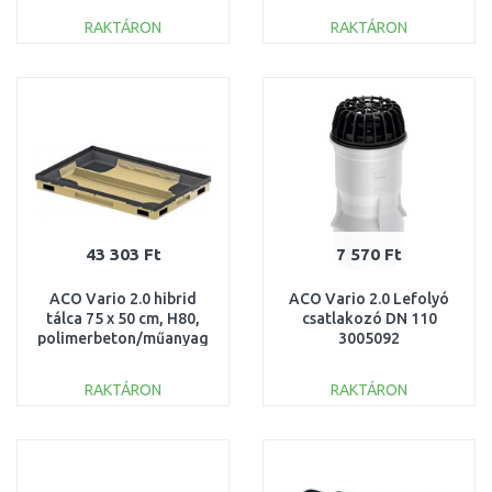
RAKTÁRON
RAKTÁRON
KOSÁRBA
KOSÁRBA
Összehasonlítás
Összehasonlítás
43 303 Ft
7 570 Ft
ACO Vario 2.0 hibrid
ACO Vario 2.0 Lefolyó
tálca 75 x 50 cm, H80,
csatlakozó DN 110
polimerbeton/műanyag
3005092
3003042
RAKTÁRON
RAKTÁRON
KOSÁRBA
KOSÁRBA
Összehasonlítás
Összehasonlítás