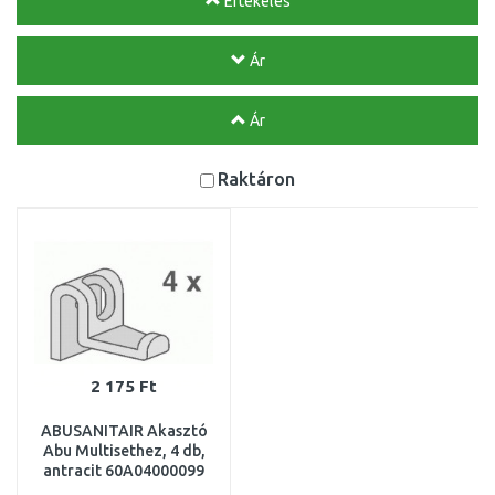
Értékelés
Ár
Ár
Raktáron
2 175 Ft
ABUSANITAIR Akasztó
Abu Multisethez, 4 db,
antracit 60A04000099