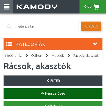
0 db
KERESÉS
KATEGÓRIÁK
Webáruház
Otthon
Mosdók
Rácsok, akasztók
Rácsok, akasztók
FILTER
Népszerűség