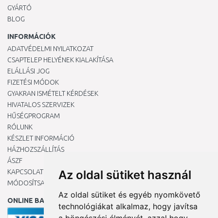
GYÁRTÓ
BLOG
INFORMÁCIÓK
ADATVÉDELMI NYILATKOZAT
CSAPTELEP HELYÉNEK KIALAKÍTÁSA
ELÁLLÁSI JOG
FIZETÉSI MÓDOK
GYAKRAN ISMÉTELT KÉRDÉSEK
HIVATALOS SZERVIZEK
HŰSÉGPROGRAM
RÓLUNK
KÉSZLET INFORMÁCIÓ
HÁZHOZSZÁLLÍTÁS
ÁSZF
KAPCSOLAT
Az oldal sütiket használ
MÓDOSÍTSA A COOKIE-BEÁLLÍTÁSAIMAT
Az oldal sütiket és egyéb nyomkövető
ONLINE BANKKÁRTYÁVAL
technológiákat alkalmaz, hogy javítsa