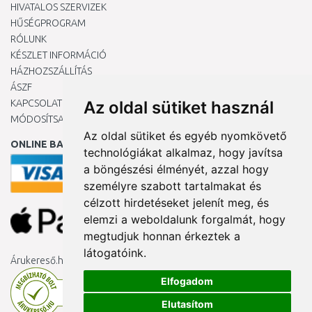
HIVATALOS SZERVIZEK
HŰSÉGPROGRAM
RÓLUNK
KÉSZLET INFORMÁCIÓ
HÁZHOZSZÁLLÍTÁS
ÁSZF
KAPCSOLAT
Az oldal sütiket használ
MÓDOSÍTSA A COOKIE-BEÁLLÍTÁSAIMAT
Az oldal sütiket és egyéb nyomkövető
ONLINE BANKKÁRTYÁVAL
technológiákat alkalmaz, hogy javítsa
a böngészési élményét, azzal hogy
személyre szabott tartalmakat és
célzott hirdetéseket jelenít meg, és
elemzi a weboldalunk forgalmát, hogy
megtudjuk honnan érkeztek a
látogatóink.
Árukereső.hu
Elfogadom
Elutasítom