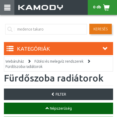
0 db
KERESÉS
KATEGÓRIÁK
Webáruház
Fűtési és melegvíz rendszerek
Fürdőszoba radiátorok
Fürdőszoba radiátorok
FILTER
Népszerűség