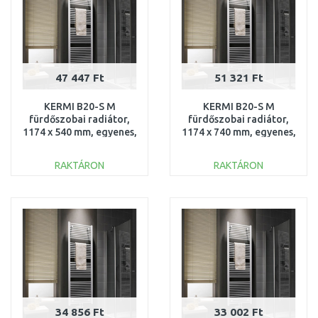
47 447 Ft
51 321 Ft
KERMI B20-S M
KERMI B20-S M
fürdőszobai radiátor,
fürdőszobai radiátor,
1174 x 540 mm, egyenes,
1174 x 740 mm, egyenes,
fehér
fehér
LS01M1200552XXK
LS01M1200752XXK
RAKTÁRON
RAKTÁRON
KOSÁRBA
KOSÁRBA
Összehasonlítás
Összehasonlítás
34 856 Ft
33 002 Ft