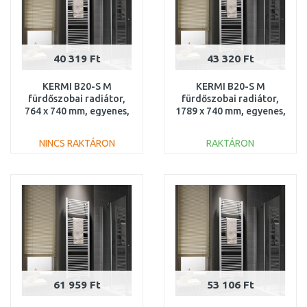
40 319 Ft
43 320 Ft
KERMI B20-S M
KERMI B20-S M
fürdőszobai radiátor,
fürdőszobai radiátor,
764 x 740 mm, egyenes,
1789 x 740 mm, egyenes,
fehér
fehér
LS01M0800752XXK
LS01M1800752XXK
NINCS RAKTÁRON
RAKTÁRON
SÉRÜLT
KOSÁRBA
KOSÁRBA
Összehasonlítás
Összehasonlítás
61 959 Ft
53 106 Ft