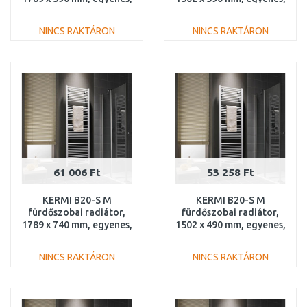
fehér
fehér
LS01M1800602XXK
LS01M1500602XXK
NINCS RAKTÁRON
NINCS RAKTÁRON
KOSÁRBA
KOSÁRBA
Összehasonlítás
Összehasonlítás
61 006 Ft
53 258 Ft
KERMI B20-S M
KERMI B20-S M
fürdőszobai radiátor,
fürdőszobai radiátor,
1789 x 740 mm, egyenes,
1502 x 490 mm, egyenes,
fehér
fehér
LS01M1800752XXK
LS01M1500502XXK
NINCS RAKTÁRON
NINCS RAKTÁRON
KOSÁRBA
KOSÁRBA
Összehasonlítás
Összehasonlítás