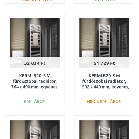
KOSÁRBA
KOSÁRBA
Összehasonlítás
Összehasonlítás
32 034 Ft
51 729 Ft
KERMI B20-S M
KERMI B20-S M
fürdőszobai radiátor,
fürdőszobai radiátor,
764 x 490 mm, egyenes,
1502 x 440 mm, egyenes,
fehér
fehér
LS01M0800502XXK
LS01M1500452XXK
RAKTÁRON
NINCS RAKTÁRON
KOSÁRBA
KOSÁRBA
Összehasonlítás
Összehasonlítás