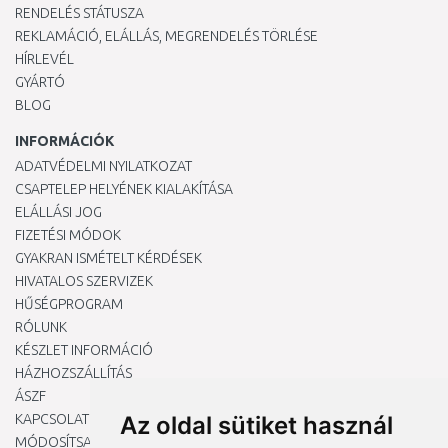
RENDELÉS STÁTUSZA
REKLAMÁCIÓ, ELÁLLÁS, MEGRENDELÉS TÖRLÉSE
HÍRLEVÉL
GYÁRTÓ
BLOG
INFORMÁCIÓK
ADATVÉDELMI NYILATKOZAT
CSAPTELEP HELYÉNEK KIALAKÍTÁSA
ELÁLLÁSI JOG
FIZETÉSI MÓDOK
GYAKRAN ISMÉTELT KÉRDÉSEK
HIVATALOS SZERVIZEK
HŰSÉGPROGRAM
RÓLUNK
KÉSZLET INFORMÁCIÓ
HÁZHOZSZÁLLÍTÁS
ÁSZF
KAPCSOLAT
Az oldal sütiket használ
MÓDOSÍTSA A COOKIE-BEÁLLÍTÁSAIMAT