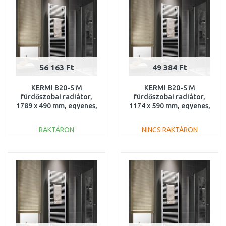
56 163 Ft
49 384 Ft
KERMI B20-S M
KERMI B20-S M
fürdőszobai radiátor,
fürdőszobai radiátor,
1789 x 490 mm, egyenes,
1174 x 590 mm, egyenes,
fehér
fehér
LS01M1800502XXK
LS01M1200602XXK
RAKTÁRON
NINCS RAKTÁRON
KOSÁRBA
KOSÁRBA
Összehasonlítás
Összehasonlítás