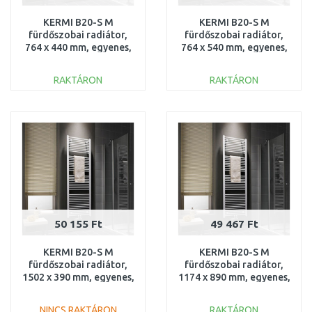
KERMI B20-S M
KERMI B20-S M
fürdőszobai radiátor,
fürdőszobai radiátor,
764 x 440 mm, egyenes,
764 x 540 mm, egyenes,
fehér
fehér
LS01M0800452XXK
LS01M0800552XXK
RAKTÁRON
RAKTÁRON
KOSÁRBA
KOSÁRBA
Összehasonlítás
Összehasonlítás
50 155 Ft
49 467 Ft
KERMI B20-S M
KERMI B20-S M
fürdőszobai radiátor,
fürdőszobai radiátor,
1502 x 390 mm, egyenes,
1174 x 890 mm, egyenes,
fehér
fehér
LS01M1500402XXK
LS01M1200902XXK
NINCS RAKTÁRON
RAKTÁRON