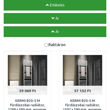
Értékelés
Ár
Ár
Raktáron
59 069 Ft
57 132 Ft
KERMI B20-S M
KERMI B20-S M
fürdőszobai radiátor,
fürdőszobai radiátor,
1789 x 590 mm, egyenes,
1502 x 590 mm, egyenes,