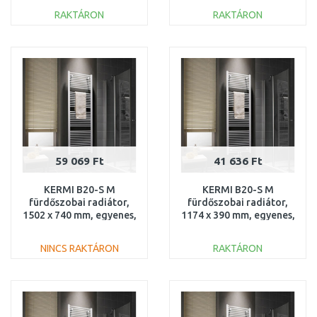
LS01M1200452XXK
LS01M1800902XXK
RAKTÁRON
RAKTÁRON
KOSÁRBA
KOSÁRBA
Összehasonlítás
Összehasonlítás
59 069 Ft
41 636 Ft
KERMI B20-S M
KERMI B20-S M
fürdőszobai radiátor,
fürdőszobai radiátor,
1502 x 740 mm, egyenes,
1174 x 390 mm, egyenes,
fehér
fehér
LS01M1500752XXK
LS01M1200402XXK
NINCS RAKTÁRON
RAKTÁRON
KOSÁRBA
KOSÁRBA
Összehasonlítás
Összehasonlítás