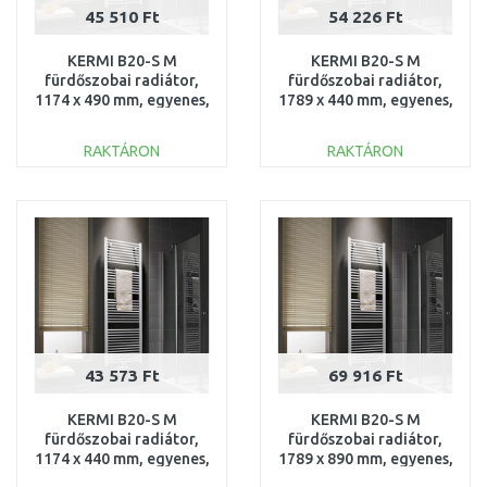
45 510 Ft
54 226 Ft
KERMI B20-S M
KERMI B20-S M
fürdőszobai radiátor,
fürdőszobai radiátor,
1174 x 490 mm, egyenes,
1789 x 440 mm, egyenes,
fehér
fehér
LS01M1200502XXK
LS01M1800452XXK
RAKTÁRON
RAKTÁRON
KOSÁRBA
KOSÁRBA
Összehasonlítás
Összehasonlítás
43 573 Ft
69 916 Ft
KERMI B20-S M
KERMI B20-S M
fürdőszobai radiátor,
fürdőszobai radiátor,
1174 x 440 mm, egyenes,
1789 x 890 mm, egyenes,
fehér
fehér