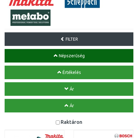
FILTER
Népszerűség
Értékelés
Ár
Ár
Raktáron