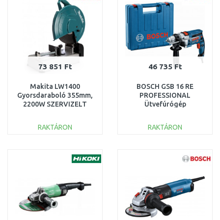
73 851 Ft
46 735 Ft
Makita LW1400
BOSCH GSB 16 RE
Gyorsdaraboló 355mm,
PROFESSIONAL
2200W SZERVIZELT
Ütvefúrógép
060114E500 SÉRÜLT
KOFFER
RAKTÁRON
RAKTÁRON
KOSÁRBA
KOSÁRBA
Összehasonlítás
Összehasonlítás