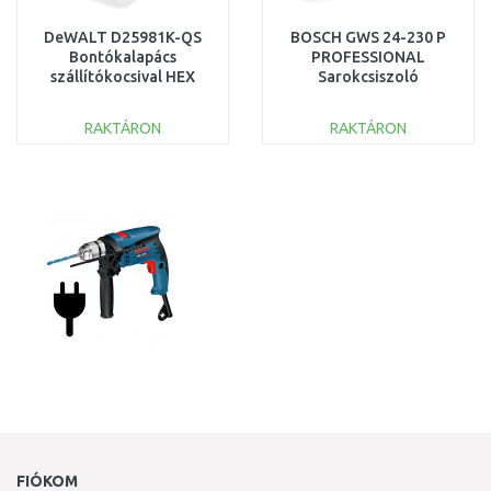
DeWALT D25981K-QS
BOSCH GWS 24-230 P
Bontókalapács
PROFESSIONAL
szállítókocsival HEX
Sarokcsiszoló
28mm, 29,5 kg
06018C3100 SÉRÜLT
(2100W/62J)
CSOMAGOLÁS
RAKTÁRON
RAKTÁRON
SZERVIZELT
KOSÁRBA
KOSÁRBA
Összehasonlítás
Összehasonlítás
FIÓKOM