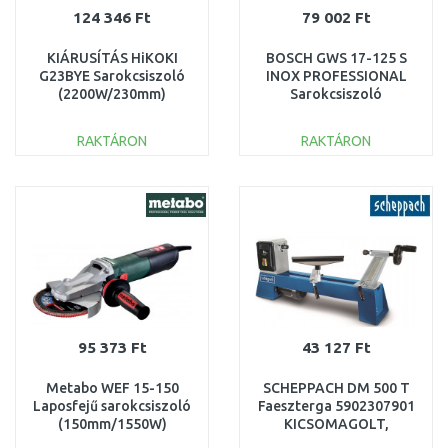
124 346 Ft
79 002 Ft
KIÁRUSÍTÁS HiKOKI
BOSCH GWS 17-125 S
G23BYE Sarokcsiszoló
INOX PROFESSIONAL
(2200W/230mm)
Sarokcsiszoló
SÉRÜLT CSOMAGOLÁS
06017D0500 SÉRÜLT
CSOMAGOLÁS
RAKTÁRON
RAKTÁRON
KOSÁRBA
KOSÁRBA
Összehasonlítás
Összehasonlítás
95 373 Ft
43 127 Ft
Metabo WEF 15-150
SCHEPPACH DM 500 T
Laposfejű sarokcsiszoló
Faeszterga 5902307901
(150mm/1550W)
KICSOMAGOLT,
613083000 HASZNÁLT
KARCOS