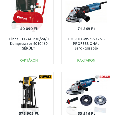
40 090 Ft
71 269 Ft
Einhell TE-AC 230/24/8
BOSCH GWS 17-125 S
Kompresszor 4010460
PROFESSIONAL
SÉRÜLT
Sarokcsiszoló
06017D0300 SÉRÜLT
CSOMAGOLÁS
RAKTÁRON
RAKTÁRON
KOSÁRBA
KOSÁRBA
Összehasonlítás
Összehasonlítás
575 905 Ft
53 516 Ft