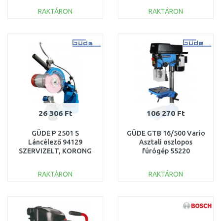
RAKTÁRON
RAKTÁRON
KOSÁRBA
KOSÁRBA
Összehasonlítás
Összehasonlítás
26 306 Ft
106 270 Ft
GÜDE P 2501 S
GÜDE GTB 16/500 Vario
Láncélező 94129
Asztali oszlopos
SZERVIZELT, KORONG
fúrógép 55220
NÉLKÜL
KICSOMAGOLT
RAKTÁRON
RAKTÁRON
KOSÁRBA
KOSÁRBA
Összehasonlítás
Összehasonlítás