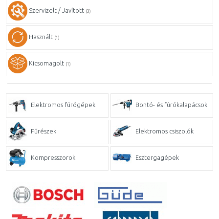
Szervizelt / Javított
(3)
Használt
(1)
Kicsomagolt
(1)
Elektromos fúrógépek
Bontó- és fúrókalapácsok
Fűrészek
Elektromos csiszolók
Kompresszorok
Esztergagépek