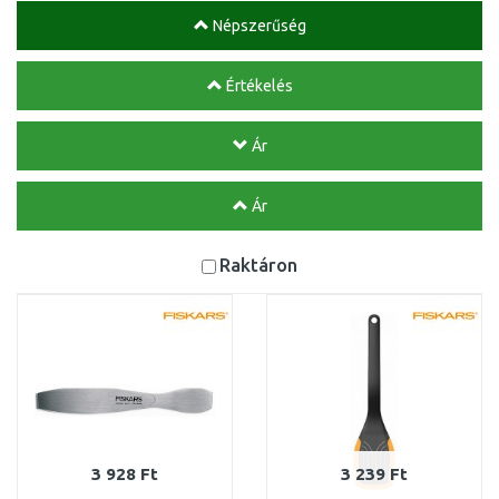
Népszerűség
Értékelés
Ár
Ár
Raktáron
3 928 Ft
3 239 Ft