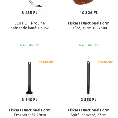
3 435 Ft
10 326 Ft
LEIFHEIT ProLine
Fiskars Functional Form
habszedő kanál 03052
Szűrő, 39cm 1027304
RAKTÁRON
RAKTÁRON
KOSÁRBA
KOSÁRBA
Összehasonlítás
Összehasonlítás
3 140 Ft
2 550 Ft
Fiskars Functional Form
Fiskars Functional Form
Tésztakanál, 29cm
Spirál habverő, 27cm