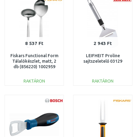
8 537 Ft
2 943 Ft
Fiskars Functional Form
LEIFHEIT Proline
Tálalókészlet, matt, 2
sajtszeletelő 03129
db (856220) 1002959
RAKTÁRON
RAKTÁRON
KOSÁRBA
KOSÁRBA
Összehasonlítás
Összehasonlítás