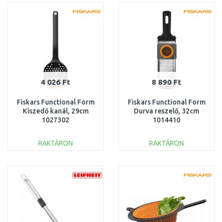
Összehasonlítás
Összehasonlítás
4 026 Ft
8 890 Ft
Fiskars Functional Form
Fiskars Functional Form
Kiszedő kanál, 29cm
Durva reszelő, 32cm
1027302
1014410
RAKTÁRON
RAKTÁRON
KOSÁRBA
KOSÁRBA
Összehasonlítás
Összehasonlítás