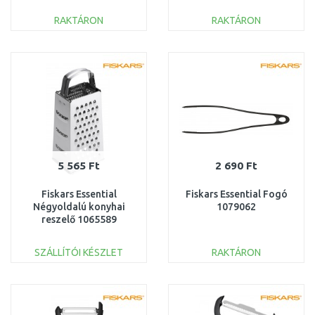
RAKTÁRON
RAKTÁRON
KOSÁRBA
KOSÁRBA
Összehasonlítás
Összehasonlítás
5 565 Ft
2 690 Ft
Fiskars Essential
Fiskars Essential Fogó
Négyoldalú konyhai
1079062
reszelő 1065589
SZÁLLÍTÓI KÉSZLET
RAKTÁRON
KOSÁRBA
KOSÁRBA
Összehasonlítás
Összehasonlítás