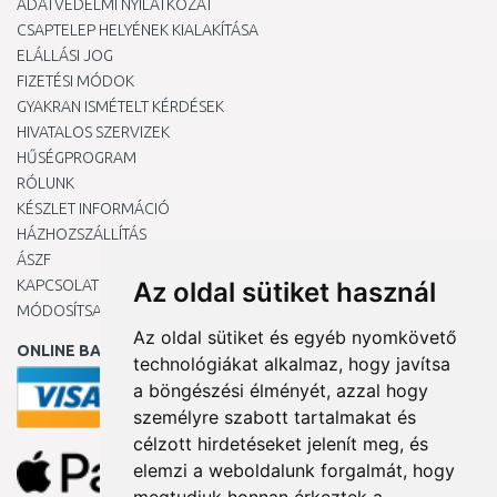
ADATVÉDELMI NYILATKOZAT
CSAPTELEP HELYÉNEK KIALAKÍTÁSA
ELÁLLÁSI JOG
FIZETÉSI MÓDOK
GYAKRAN ISMÉTELT KÉRDÉSEK
HIVATALOS SZERVIZEK
HŰSÉGPROGRAM
RÓLUNK
KÉSZLET INFORMÁCIÓ
HÁZHOZSZÁLLÍTÁS
ÁSZF
KAPCSOLAT
Az oldal sütiket használ
MÓDOSÍTSA A COOKIE-BEÁLLÍTÁSAIMAT
Az oldal sütiket és egyéb nyomkövető
ONLINE BANKKÁRTYÁVAL
technológiákat alkalmaz, hogy javítsa
a böngészési élményét, azzal hogy
személyre szabott tartalmakat és
célzott hirdetéseket jelenít meg, és
elemzi a weboldalunk forgalmát, hogy