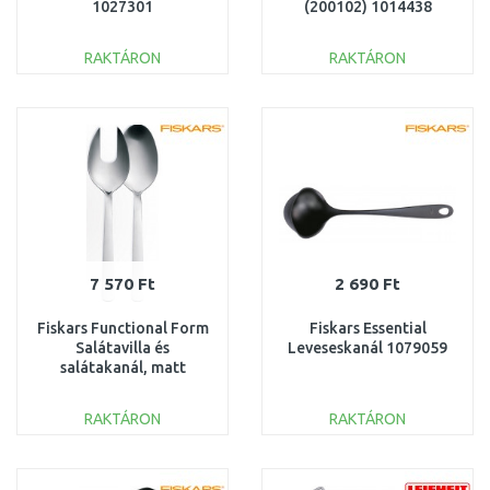
1027301
(200102) 1014438
RAKTÁRON
RAKTÁRON
KOSÁRBA
KOSÁRBA
Összehasonlítás
Összehasonlítás
7 570 Ft
2 690 Ft
Fiskars Functional Form
Fiskars Essential
Salátavilla és
Leveseskanál 1079059
salátakanál, matt
(856222) 1002960
RAKTÁRON
RAKTÁRON
KOSÁRBA
KOSÁRBA
Összehasonlítás
Összehasonlítás