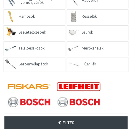
Habverők
nyomók, zúzók
Hámozók
Reszelők
Szeletelőgépek
Szűrők
Tálalóeszközök
Merőkanalak
Serpenyőlapátok
Húsvillák
FILTER