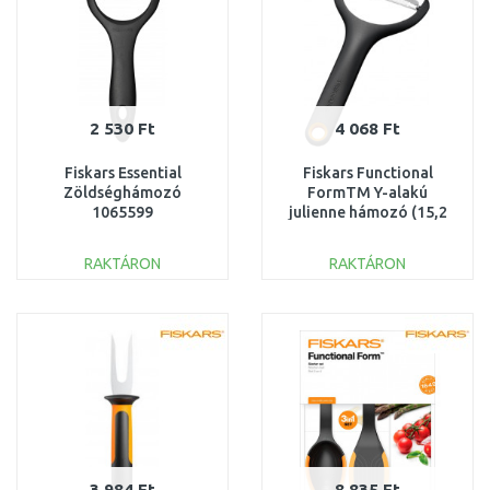
2 530 Ft
4 068 Ft
Fiskars Essential
Fiskars Functional
Zöldséghámozó
FormTM Y-alakú
1065599
julienne hámozó (15,2
cm) 1079909
RAKTÁRON
RAKTÁRON
KOSÁRBA
KOSÁRBA
Összehasonlítás
Összehasonlítás
3 984 Ft
8 835 Ft