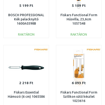
5 199 Ft
5 109 Ft
BOSCH PROFESSIONAL
Fiskars Functional Form
Kék palacknyitó
Húsvilla, 23,6cm
1600A0398B
1057548
RAKTÁRON
RAKTÁRON
KOSÁRBA
KOSÁRBA
Összehasonlítás
Összehasonlítás
2 218 Ft
6 093 Ft
Fiskars Essential
Fiskars Functional Form
Hámozó (6 cm) 1065586
Szilikon sütő készlet
1023616