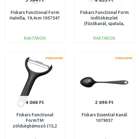
Fiskars Functional Form
Fiskars Functional Form
Halvilla, 19,4cm 1057547
Indítókészlet
(főzőkanál, spatula,
fogó) 1027306
RAKTÁRON
RAKTÁRON
KOSÁRBA
KOSÁRBA
Összehasonlítás
Összehasonlítás
4 068 Ft
2 690 Ft
Fiskars Functional
Fiskars Essential Kanál
FormTM
1079057
zöldséghámozó (15,2
cm) 1079908