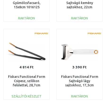
Gyümölcsfacsaró,
Sajtvágó kemény
15x8cm 1016125
sajtokhoz, 22cm
1016129
RAKTÁRON
RAKTÁRON
KOSÁRBA
KOSÁRBA
Összehasonlítás
Összehasonlítás
4 814 Ft
3 390 Ft
Fiskars Functional Form
Fiskars Functional Form
Csipesz, szilikon
Sajtvágó lágy
felülettel, 28,7cm
sajtokhoz, 17,3cm
1027303
1016128
SZÁLLÍTÓI KÉSZLET
RAKTÁRON
KOSÁRBA
KOSÁRBA