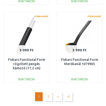
RAKTÁRON
RAKTÁRON
KOSÁRBA
KOSÁRBA
Összehasonlítás
Összehasonlítás
3 090 Ft
3 990 Ft
Fiskars Functional Form
Fiskars Functional Form
rögzített pengés
Merőkanál 1079965
hámozó (17,2 cm)
1079907
RAKTÁRON
RAKTÁRON
KOSÁRBA
KOSÁRBA
Összehasonlítás
Összehasonlítás
1
2
>
>|