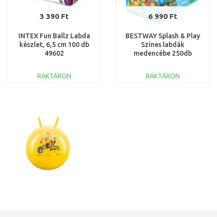
3 390 Ft
6 990 Ft
INTEX Fun Ballz Labda
BESTWAY Splash & Play
készlet, 6,5 cm 100 db
Színes labdák
49602
medencébe 250db
52649
RAKTÁRON
RAKTÁRON
KOSÁRBA
KOSÁRBA
Összehasonlítás
Összehasonlítás