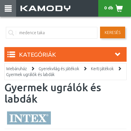
0 db
KERESÉS
KATEGÓRIÁK
Webáruház
Gyerekvilág és játékok
Kerti játékok
Gyermek ugrálók és labdák
Gyermek ugrálók és
labdák