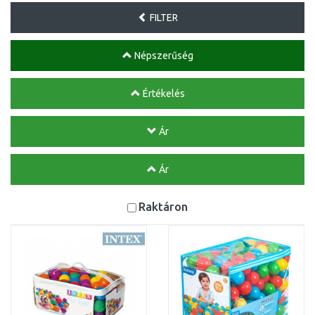
FILTER
Népszerűség
Értékelés
Ár
Ár
Raktáron