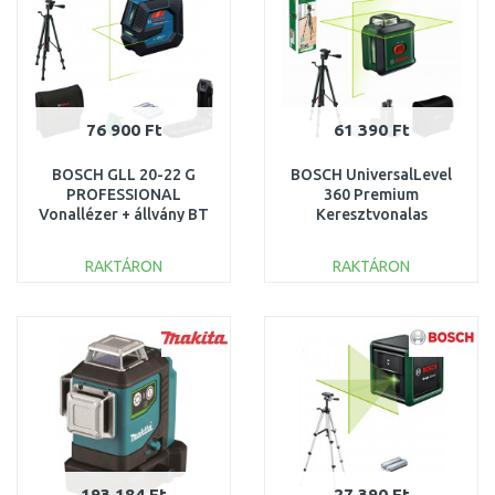
76 900 Ft
61 390 Ft
BOSCH GLL 20-22 G
BOSCH UniversalLevel
PROFESSIONAL
360 Premium
Vonallézer + állvány BT
Keresztvonalas
150 0601065601
szintezőlézer készlet
0603663E07
RAKTÁRON
RAKTÁRON
KOSÁRBA
KOSÁRBA
Összehasonlítás
Összehasonlítás
193 184 Ft
27 390 Ft