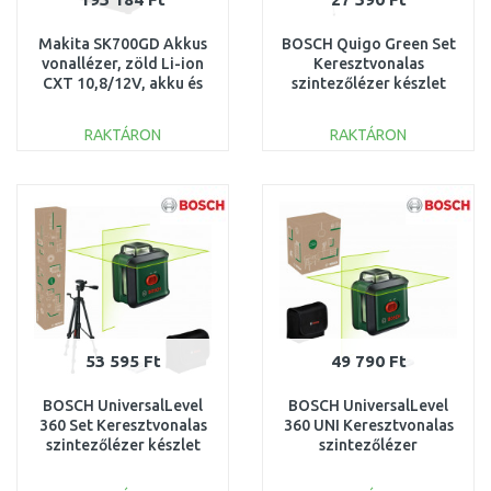
Makita SK700GD Akkus
BOSCH Quigo Green Set
vonallézer, zöld Li-ion
Keresztvonalas
CXT 10,8/12V, akku és
szintezőlézer készlet
töltő nélkül
0603663C04
RAKTÁRON
RAKTÁRON
KOSÁRBA
KOSÁRBA
Összehasonlítás
Összehasonlítás
53 595 Ft
49 790 Ft
BOSCH UniversalLevel
BOSCH UniversalLevel
360 Set Keresztvonalas
360 UNI Keresztvonalas
szintezőlézer készlet
szintezőlézer
0603663EZ1
0603663EZ0