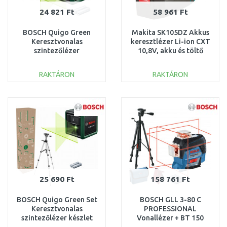
24 821 Ft
58 961 Ft
BOSCH Quigo Green
Makita SK105DZ Akkus
Keresztvonalas
keresztlézer Li-ion CXT
szintezőlézer
10,8V, akku és töltő
0603663C02
nélkül
RAKTÁRON
RAKTÁRON
KOSÁRBA
KOSÁRBA
Összehasonlítás
Összehasonlítás
25 690 Ft
158 761 Ft
BOSCH Quigo Green Set
BOSCH GLL 3-80 C
Keresztvonalas
PROFESSIONAL
szintezőlézer készlet
Vonallézer + BT 150