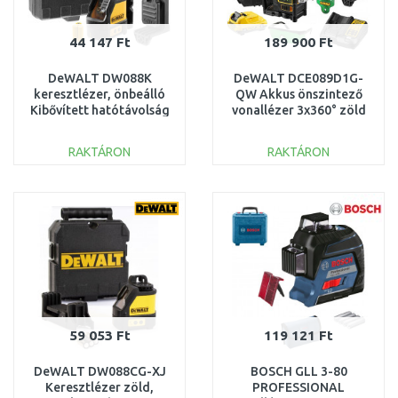
44 147 Ft
189 900 Ft
DeWALT DW088K
DeWALT DCE089D1G-
keresztlézer, önbeálló
QW Akkus önszintező
Kibővített hatótávolság
vonallézer 3x360° zöld
detektorral: 50 méter
lézer
(10,8V/1x2,0Ah/60m)
RAKTÁRON
RAKTÁRON
KOSÁRBA
KOSÁRBA
Összehasonlítás
Összehasonlítás
59 053 Ft
119 121 Ft
DeWALT DW088CG-XJ
BOSCH GLL 3-80
Keresztlézer zöld,
PROFESSIONAL