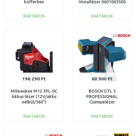
kofferben
Vonallézer 0601063S00
RAKTÁRON
RAKTÁRON
KOSÁRBA
KOSÁRBA
Összehasonlítás
Összehasonlítás
196 290 Ft
60 900 Ft
Milwaukee M12 3PL-0C
BOSCH GTL 3
Akkus lézer (12V/akku
PROFESSIONAL
nélkül/360°)
Csempelézer
4933478103
0601015200
RAKTÁRON
RAKTÁRON
KOSÁRBA
KOSÁRBA
Összehasonlítás
Összehasonlítás