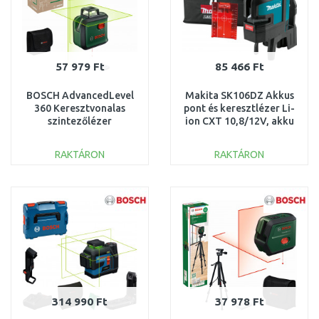
57 979 Ft
85 466 Ft
BOSCH AdvancedLevel
Makita SK106DZ Akkus
360 Keresztvonalas
pont és keresztlézer Li-
szintezőlézer
ion CXT 10,8/12V, akku
0603663BZ0
és töltő nélkül
RAKTÁRON
RAKTÁRON
KOSÁRBA
KOSÁRBA
Összehasonlítás
Összehasonlítás
314 990 Ft
37 978 Ft