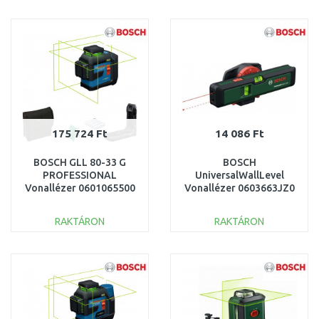
KOSÁRBA
KOSÁRBA
Összehasonlítás
Összehasonlítás
175 724 Ft
14 086 Ft
BOSCH GLL 80-33 G
BOSCH
PROFESSIONAL
UniversalWallLevel
Vonallézer 0601065500
Vonallézer 0603663JZ0
RAKTÁRON
RAKTÁRON
KOSÁRBA
KOSÁRBA
Összehasonlítás
Összehasonlítás