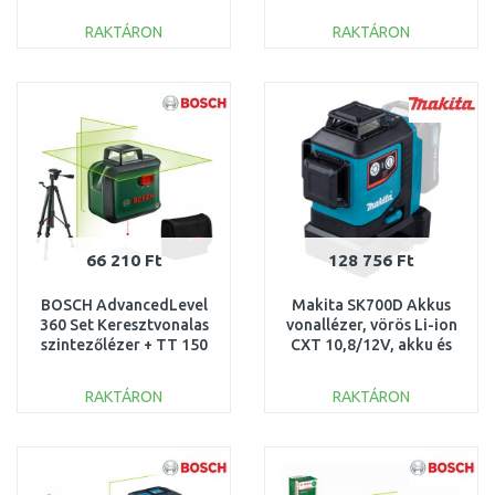
0603663CZ1
0601063R01
RAKTÁRON
RAKTÁRON
KOSÁRBA
KOSÁRBA
Összehasonlítás
Összehasonlítás
66 210 Ft
128 756 Ft
BOSCH AdvancedLevel
Makita SK700D Akkus
360 Set Keresztvonalas
vonallézer, vörös Li-ion
szintezőlézer + TT 150
CXT 10,8/12V, akku és
állvány 0603663B07
töltő nélkül
RAKTÁRON
RAKTÁRON
KOSÁRBA
KOSÁRBA
Összehasonlítás
Összehasonlítás