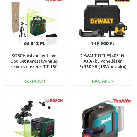
66 812 Ft
149 900 Ft
BOSCH AdvancedLevel
DeWALT DCLE34031N-
360 Set Keresztvonalas
XJ Akku vonallézer
szintezőlézer + TT 150
3x360 XR (18V/bez aku)
állvány 0603663BZ1
Koffer
RAKTÁRON
RAKTÁRON
KOSÁRBA
KOSÁRBA
Összehasonlítás
Összehasonlítás