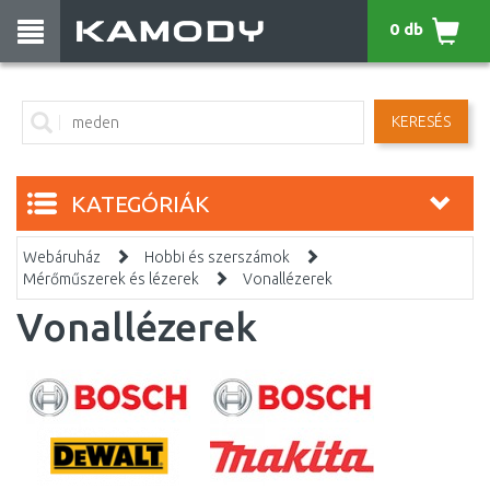
0 db
KERESÉS
KATEGÓRIÁK
Webáruház
Hobbi és szerszámok
Mérőműszerek és lézerek
Vonallézerek
Vonallézerek