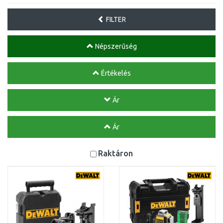
FILTER
Népszerűség
Értékelés
Ár
Ár
Raktáron