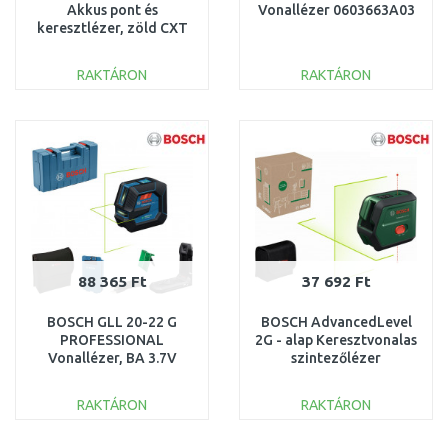
Akkus pont és
Vonallézer 0603663A03
keresztlézer, zöld CXT
Li-ion (12V/akku és
töltő nélkül)
RAKTÁRON
RAKTÁRON
KOSÁRBA
KOSÁRBA
Összehasonlítás
Összehasonlítás
88 365 Ft
37 692 Ft
BOSCH GLL 20-22 G
BOSCH AdvancedLevel
PROFESSIONAL
2G - alap Keresztvonalas
Vonallézer, BA 3.7V
szintezőlézer
3.0Ah, Szerszámkoffer
függélyező funkcióval
0601065602
0603663GZ
RAKTÁRON
RAKTÁRON
KOSÁRBA
KOSÁRBA