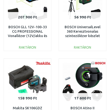
207 900 Ft
56 990 Ft
BOSCH GLL 12V-100-33
BOSCH UniversalLevel
CG PROFESSIONAL
360 Keresztvonalas
Vonallézer (12V/akku és
szintezőlézer készlet
töltő nélkül)
0603663E06
0601065400
RAKTÁRON
RAKTÁRON
KOSÁRBA
KOSÁRBA
Összehasonlítás
Összehasonlítás
158 990 Ft
17 600 Ft
Makita SK106GDZ
BOSCH Atino II