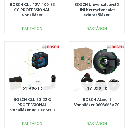
BOSCH GLL 12V-100-33
BOSCH UniversalLevel 2
CG PROFESSIONAL
UNI Keresztvonalas
Vonallézer
szintezőlézer
(12V/1x2,0Ah) L-BOXX
függélyező funkcióval
136 0601065401
0603663F01
RAKTÁRON
RAKTÁRON
KOSÁRBA
KOSÁRBA
Összehasonlítás
Összehasonlítás
59 406 Ft
17 090 Ft
BOSCH GLL 20-22 G
BOSCH Atino II
PROFESSIONAL
Vonallézer 0603663AZ0
Vonallézer 0601065600
RAKTÁRON
RAKTÁRON