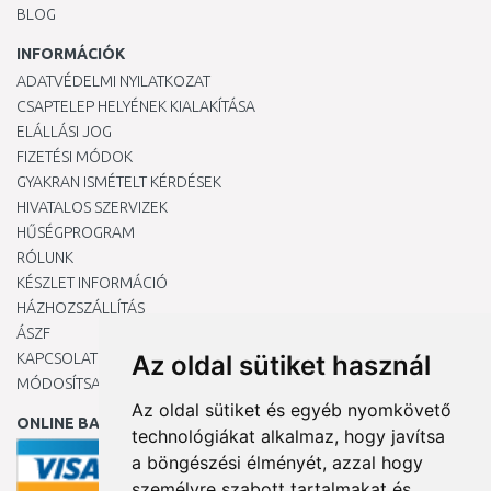
BLOG
INFORMÁCIÓK
ADATVÉDELMI NYILATKOZAT
CSAPTELEP HELYÉNEK KIALAKÍTÁSA
ELÁLLÁSI JOG
FIZETÉSI MÓDOK
GYAKRAN ISMÉTELT KÉRDÉSEK
HIVATALOS SZERVIZEK
HŰSÉGPROGRAM
RÓLUNK
KÉSZLET INFORMÁCIÓ
HÁZHOZSZÁLLÍTÁS
ÁSZF
KAPCSOLAT
Az oldal sütiket használ
MÓDOSÍTSA A COOKIE-BEÁLLÍTÁSAIMAT
Az oldal sütiket és egyéb nyomkövető
ONLINE BANKKÁRTYÁVAL
technológiákat alkalmaz, hogy javítsa
a böngészési élményét, azzal hogy
személyre szabott tartalmakat és