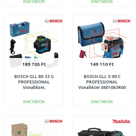
RAKTÁRON
RAKTÁRON
KOSÁRBA
KOSÁRBA
Összehasonlítás
Összehasonlítás
189 705 Ft
149 110 Ft
BOSCH GLL 80-33 G
BOSCH GLL 3-80 C
PROFESSIONAL
PROFESSIONAL
Vonallézer,
Vonallézer 0601063R00
Szerszámkoffer
0601065501
RAKTÁRON
RAKTÁRON
KOSÁRBA
KOSÁRBA
Összehasonlítás
Összehasonlítás