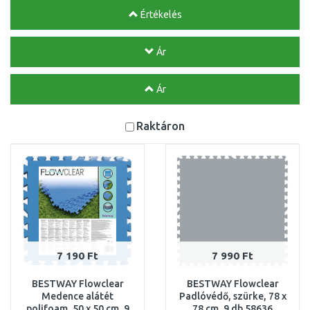
Értékelés
Ár
Ár
Raktáron
7 190 Ft
7 990 Ft
BESTWAY Flowclear
BESTWAY Flowclear
Medence alátét
Padlóvédő, szürke, 78 x
polifoam, 50 x 50 cm, 9
78 cm, 9 db 58636