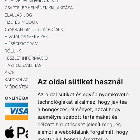
ADATVÉDELMI NYILATKOZAT
CSAPTELEP HELYÉNEK KIALAKÍTÁSA
ELÁLLÁSI JOG
FIZETÉSI MÓDOK
GYAKRAN ISMÉTELT KÉRDÉSEK
HIVATALOS SZERVIZEK
HŰSÉGPROGRAM
RÓLUNK
KÉSZLET INFORMÁCIÓ
HÁZHOZSZÁLLÍTÁS
ÁSZF
KAPCSOLAT
Az oldal sütiket használ
MÓDOSÍTSA A COOKIE-BEÁLLÍTÁSAIMAT
Az oldal sütiket és egyéb nyomkövető
ONLINE BANKKÁRTYÁVAL
technológiákat alkalmaz, hogy javítsa
a böngészési élményét, azzal hogy
személyre szabott tartalmakat és
célzott hirdetéseket jelenít meg, és
elemzi a weboldalunk forgalmát, hogy
megtudjuk honnan érkeztek a