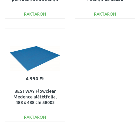
db, kék 58220
RAKTÁRON
RAKTÁRON
KOSÁRBA
KOSÁRBA
Összehasonlítás
Összehasonlítás
4 990 Ft
BESTWAY Flowclear
Medence alátétfólia,
488 x 488 cm 58003
RAKTÁRON
KOSÁRBA
Összehasonlítás