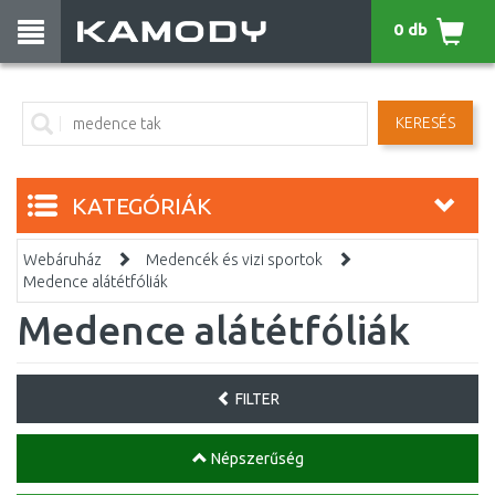
0 db
KERESÉS
KATEGÓRIÁK
Webáruház
Medencék és vizi sportok
Medence alátétfóliák
Medence alátétfóliák
FILTER
Népszerűség