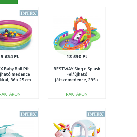
5 634 Ft
18 590 Ft
X Baby Ball Pit
BESTWAY Sing n Splash
újható medence
Felfújható
kkal, 86 x 25 cm
játszómedence, 295 x
48674NP
190 x 137 cm 53117
RAKTÁRON
RAKTÁRON
KOSÁRBA
KOSÁRBA
Összehasonlítás
Összehasonlítás