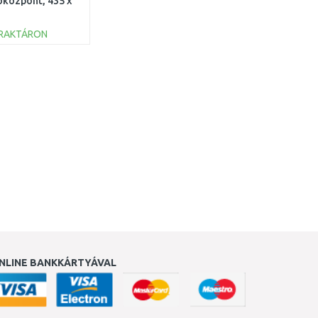
óközpont, 435 x
x 267 cm 53478
RAKTÁRON
KOSÁRBA
Összehasonlítás
NLINE BANKKÁRTYÁVAL