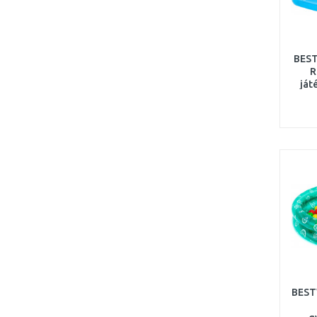
BEST
R
ját
15
BEST