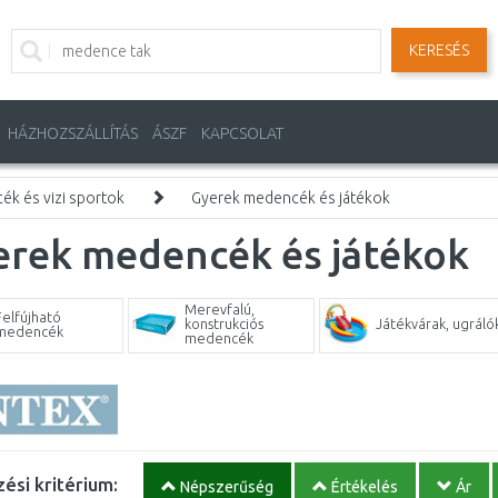
KERESÉS
HÁZHOZSZÁLLÍTÁS
ÁSZF
KAPCSOLAT
k és vizi sportok
Gyerek medencék és játékok
erek medencék és játékok
Merevfalú,
Felfújható
konstrukciós
Játékvárak, ugráló
medencék
medencék
ési kritérium:
Népszerűség
Értékelés
Ár