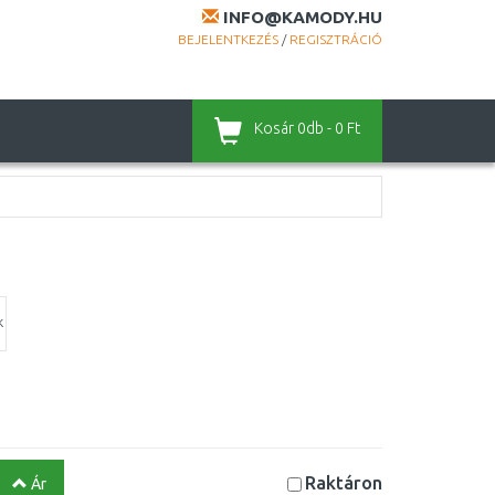
INFO@KAMODY.HU
BEJELENTKEZÉS
/
REGISZTRÁCIÓ
Kosár
0db - 0 Ft
k
Raktáron
Ár