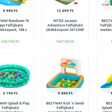
9 990 Ft
12 699 Ft
WAY Rainbows 'N
INTEX Jurassic
BESTW
ays Felfújható
Adventure Felfújható
Felfúj
ékközpont, 188 x
jétékközpont 56132NP
medenc
0 x 89 cm 53174
RAKTÁRON
RAKTÁRON
KOSÁRBA
KOSÁRBA
Összehasonlítás
Összehasonlítás
3 190 Ft
9 690 Ft
WAY Splash & Play
BESTWAY Kick 'n Swish
BE
Felfújható
Felfújható
Splash