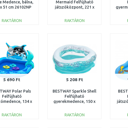
e Medence, bálna,
Mermaid Felfújható
 x 51 cm 26102NP
játszóközpont, 221 x
gyerm
193 x 117 cm 91097
x
RAKTÁRON
RAKTÁRON
KOSÁRBA
KOSÁRBA
Összehasonlítás
Összehasonlítás
5 690 Ft
5 208 Ft
TWAY Polar Pals
BESTWAY Sparkle Shell
BEST
Felfújható
Felfújható
zómedence, 134 x
gyerekmedence, 150 x
játsz
1 x 73 cm 53156
127 x 43 cm 52489
188 
RAKTÁRON
RAKTÁRON
KOSÁRBA
KOSÁRBA