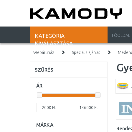
KATEGÓRIA
FŐOLDAL
KIVÁLASZTÁSA
Webáruház
Speciális ajánlat
Medencé
Gy
SZŰRÉS
ÁR
2000
Ft
136000
Ft
MÁRKA
Rendez