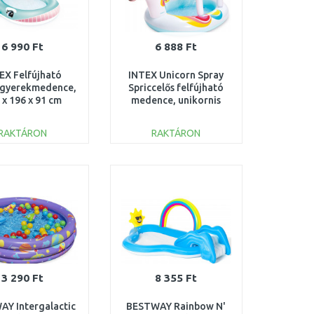
6 990 Ft
6 888 Ft
EX Felfújható
INTEX Unicorn Spray
 gyerekmedence,
Spriccelős felfújható
 x 196 x 91 cm
medence, unikornis
57440NP
58435NP
RAKTÁRON
RAKTÁRON
KOSÁRBA
KOSÁRBA
Összehasonlítás
Összehasonlítás
3 290 Ft
8 355 Ft
Y Intergalactic
BESTWAY Rainbow N'