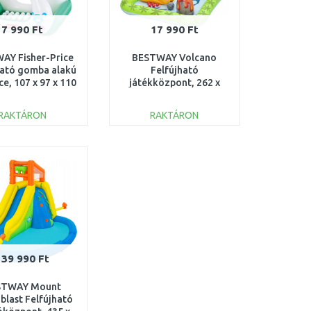
7 990 Ft
17 990 Ft
AY Fisher-Price
BESTWAY Volcano
ható gomba alakú
Felfújható
e, 107 x 97 x 110
játékközpont, 262 x
cm 93570
188 x 102 cm 53172
RAKTÁRON
RAKTÁRON
KOSÁRBA
KOSÁRBA
Összehasonlítás
Összehasonlítás
139 990 Ft
STWAY Mount
blast Felfújható