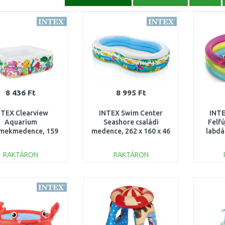
8 436 Ft
8 995 Ft
NTEX Clearview
INTEX Swim Center
INTE
Aquarium
Seashore családi
Felf
mekmedence, 159
medence, 262 x 160 x 46
labdá
9 x 50 cm 57471NP
cm 56490NP
RAKTÁRON
RAKTÁRON
KOSÁRBA
KOSÁRBA
Összehasonlítás
Összehasonlítás