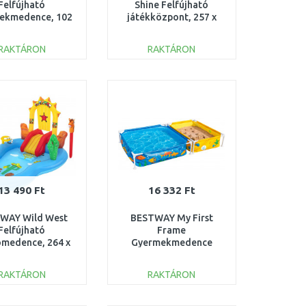
Felfújható
Shine Felfújható
ekmedence, 102
játékközpont, 257 x
 25 cm 52466
145 x 91 cm 53092
RAKTÁRON
RAKTÁRON
KOSÁRBA
KOSÁRBA
Összehasonlítás
Összehasonlítás
13 490 Ft
16 332 Ft
WAY Wild West
BESTWAY My First
Felfújható
Frame
ómedence, 264 x
Gyermekmedence
x 140 cm 53118
homokozóval, 213 x
122 x 30,5 cm 561CF
RAKTÁRON
RAKTÁRON
KOSÁRBA
KOSÁRBA