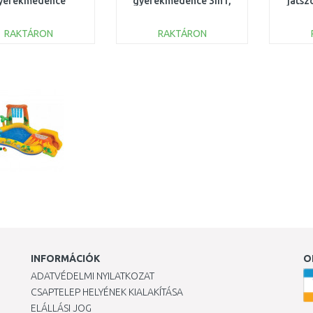
yerekmedence
gyerekmedence 3in1,
játsz
ákkal, 91 x 20 cm
120 x 107 x 84 cm 52728
286 
51141
RAKTÁRON
RAKTÁRON
KOSÁRBA
KOSÁRBA
Összehasonlítás
Összehasonlítás
INFORMÁCIÓK
O
ADATVÉDELMI NYILATKOZAT
CSAPTELEP HELYÉNEK KIALAKÍTÁSA
ELÁLLÁSI JOG