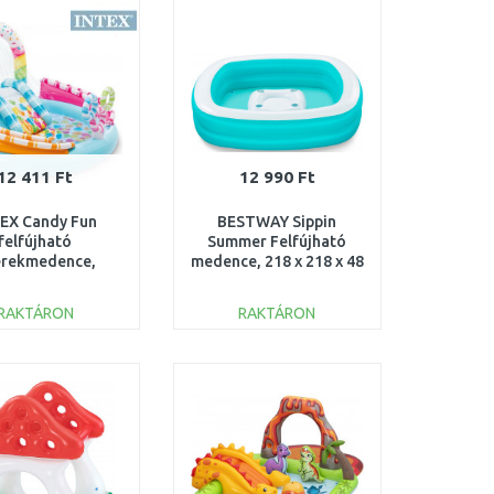
Összehasonlítás
Összehasonlítás
12 411 Ft
12 990 Ft
EX Candy Fun
BESTWAY Sippin
felfújható
Summer Felfújható
erekmedence,
medence, 218 x 218 x 48
0x168x122cm
cm 54446
57144NP
RAKTÁRON
RAKTÁRON
KOSÁRBA
KOSÁRBA
Összehasonlítás
Összehasonlítás