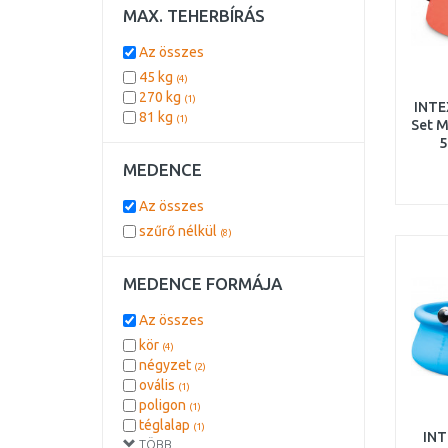
84 l
MAX. TEHERBÍRÁS
(1)
Az összes
45 kg
(4)
270 kg
(1)
INTE
81 kg
(1)
Set M
5
MEDENCE
Az összes
szűrő nélkül
(8)
MEDENCE FORMÁJA
Az összes
kör
(4)
négyzet
(2)
ovális
(1)
poligon
(1)
téglalap
(1)
INT
TÖBB