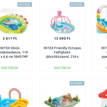
Összehasonlítás
Összehasonlítás
2 817 Ft
15 090 Ft
INTEX Dínós
INTEX Friendly Octopus
INT
mekmedence, 119
Felfújható
9 x 6,6 cm 58437NP
játszóközpont. 234 x
gy
183 x 150 cm 56138
17
RAKTÁRON
RAKTÁRON
KOSÁRBA
KOSÁRBA
Összehasonlítás
Összehasonlítás