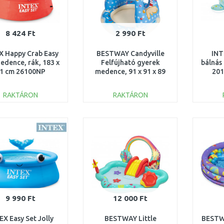
8 424 Ft
2 990 Ft
X Happy Crab Easy
BESTWAY Candyville
INT
edence, rák, 183 x
Felfújható gyerek
bálnás
1 cm 26100NP
medence, 91 x 91 x 89
201
cm 52270
RAKTÁRON
RAKTÁRON
KOSÁRBA
KOSÁRBA
Összehasonlítás
Összehasonlítás
9 990 Ft
12 000 Ft
EX Easy Set Jolly
BESTWAY Little
BESTWA