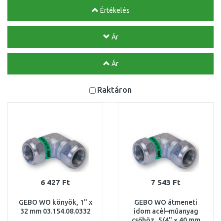
Értékelés
Ár
Ár
Raktáron
6 427 Ft
7 543 Ft
GEBO WO könyök, 1" x
GEBO WO átmeneti
32 mm 03.154.08.0332
idom acél–műanyag
csőhöz, 5/4" × 40 mm