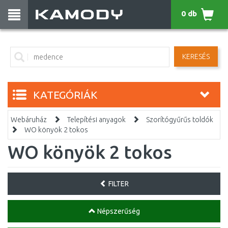
0 db
KERESÉS
KATEGÓRIÁK
Webáruház
Telepítési anyagok
Szorítógyűrűs toldók
WO könyök 2 tokos
WO könyök 2 tokos
FILTER
Népszerűség