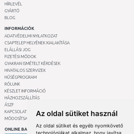
HÍRLEVÉL
GYÁRTÓ
BLOG
INFORMÁCIÓK
ADATVÉDELMI NYILATKOZAT
CSAPTELEP HELYÉNEK KIALAKÍTÁSA
ELÁLLÁSI JOG
FIZETÉSI MÓDOK
GYAKRAN ISMÉTELT KÉRDÉSEK
HIVATALOS SZERVIZEK
HŰSÉGPROGRAM
RÓLUNK
KÉSZLET INFORMÁCIÓ
HÁZHOZSZÁLLÍTÁS
ÁSZF
KAPCSOLAT
Az oldal sütiket használ
MÓDOSÍTSA A COOKIE-BEÁLLÍTÁSAIMAT
Az oldal sütiket és egyéb nyomkövető
ONLINE BANKKÁRTYÁVAL
technológiákat alkalmaz, hogy javítsa