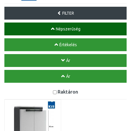
FILTER
Népszerűség
Értékelés
Ár
Ár
Raktáron