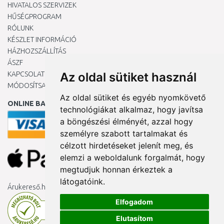
HIVATALOS SZERVIZEK
HŰSÉGPROGRAM
RÓLUNK
KÉSZLET INFORMÁCIÓ
HÁZHOZSZÁLLÍTÁS
ÁSZF
KAPCSOLAT
Az oldal sütiket használ
MÓDOSÍTSA A COOKIE-BEÁLLÍTÁSAIMAT
Az oldal sütiket és egyéb nyomkövető
ONLINE BANKKÁRTYÁVAL
technológiákat alkalmaz, hogy javítsa
a böngészési élményét, azzal hogy
személyre szabott tartalmakat és
célzott hirdetéseket jelenít meg, és
elemzi a weboldalunk forgalmát, hogy
megtudjuk honnan érkeztek a
látogatóink.
Árukereső.hu
Elfogadom
Elutasítom