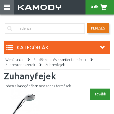
0 db
KERESÉS
KATEGÓRIÁK
Webáruház
Fürdőszoba és szaniter termékek
Zuhanyrendszerek
Zuhanyfejek
Zuhanyfejek
Ebben a kategóriában nincsenek termékek.
Tovább