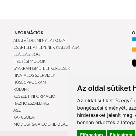
INFORMÁCIÓK
O
ADATVÉDELMI NYILATKOZAT
CSAPTELEP HELYÉNEK KIALAKÍTÁSA
ELÁLLÁSI JOG
FIZETÉSI MÓDOK
GYAKRAN ISMÉTELT KÉRDÉSEK
HIVATALOS SZERVIZEK
Ár
HŰSÉGPROGRAM
Az oldal sütiket 
RÓLUNK
KÉSZLET INFORMÁCIÓ
Az oldal sütiket és egyé
HÁZHOZSZÁLLÍTÁS
böngészési élményét, azz
ÁSZF
hirdetéseket jelenít meg
KAPCSOLAT
honnan érkeztek a látoga
MÓDOSÍTSA A COOKIE-BEÁLLÍTÁSAIMAT
Elfogadom
Elutasítom