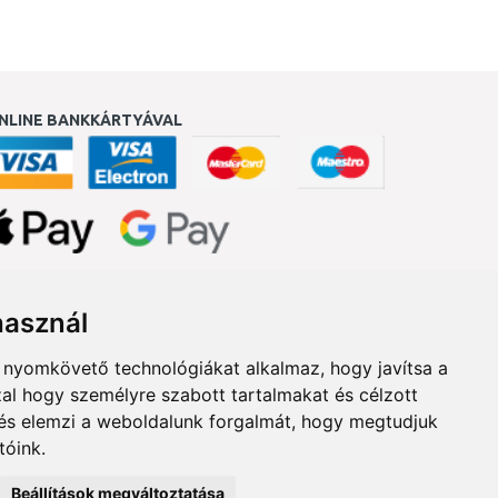
NLINE BANKKÁRTYÁVAL
ukereső.hu
használ
b nyomkövető technológiákat alkalmaz, hogy javítsa a
al hogy személyre szabott tartalmakat és célzott
, és elemzi a weboldalunk forgalmát, hogy megtudjuk
tóink.
Beállítások megváltoztatása