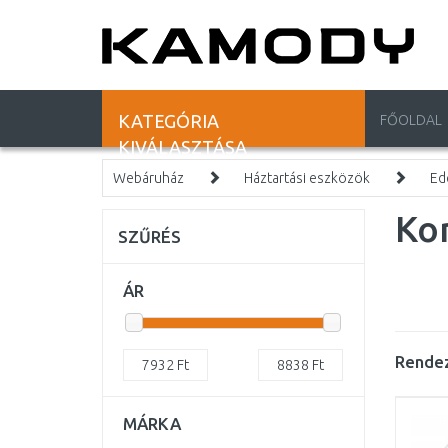
KATEGÓRIA
FŐOLDAL
KIVÁLASZTÁSA
Webáruház
Háztartási eszközök
Ed
Ko
SZŰRÉS
ÁR
Rendez
7932
Ft
8838
Ft
MÁRKA