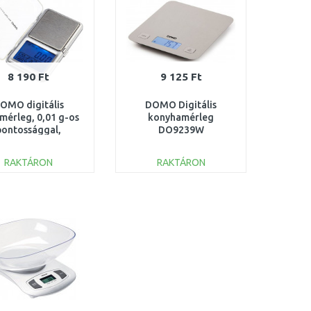
8 190 Ft
9 125 Ft
OMO digitális
DOMO Digitális
mérleg, 0,01 g-os
konyhamérleg
pontossággal,
DO9239W
DO9096W
RAKTÁRON
RAKTÁRON
KOSÁRBA
KOSÁRBA
Összehasonlítás
Összehasonlítás