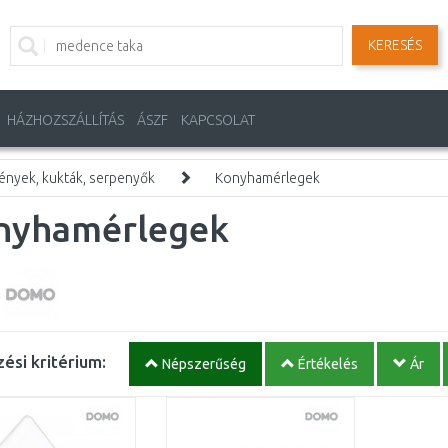
KERESÉS
HÁZHOZSZÁLLÍTÁS
ÁSZF
KAPCSOLAT
ények, kukták, serpenyők
Konyhamérlegek
nyhamérlegek
ési kritérium:
Népszerűség
Értékelés
Ár