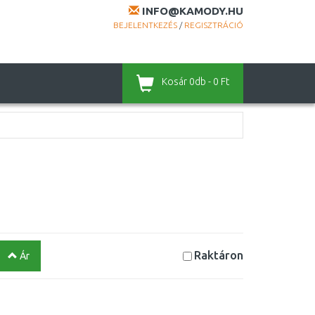
INFO@KAMODY.HU
BEJELENTKEZÉS
/
REGISZTRÁCIÓ
Kosár
0db - 0 Ft
Raktáron
Ár