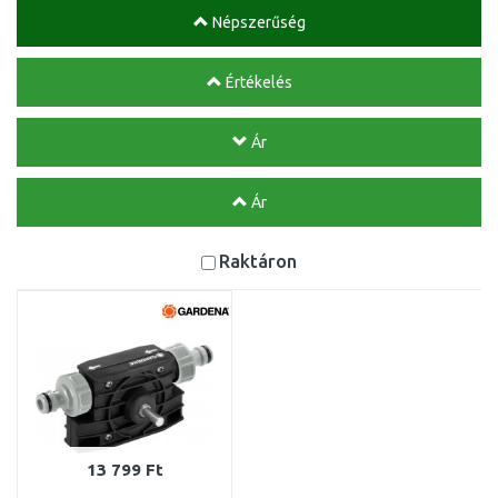
Népszerűség
Értékelés
Ár
Ár
Raktáron
13 799 Ft