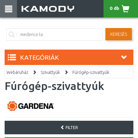
0 db
KERESÉS
KATEGÓRIÁK
Webáruház
Szivattyúk
Fúrógép-szivattyúk
Fúrógép-szivattyúk
FILTER