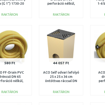
a (G 1") 1730-20
perforáció nélkül,
1-6 
sárga színű 531.20.080
RAKTÁRON
RAKTÁRON
KOSÁRBA
KOSÁRBA
Összehasonlítás
Összehasonlítás
580 Ft
44 057 Ft
O FF-Drain PVC
ACO Self udvari lefolyó
ACO
dréncső DN 65
25 x 25 x 36 cm
dr
rforáció nélkül,
öntöttvas ráccsal DN
perf
a színű 531.20.065
110 01552
sárga 
RAKTÁRON
RAKTÁRON
KOSÁRBA
KOSÁRBA