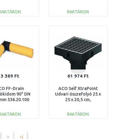
/2") 7330-20
felsőrész cseréhez,
M28 x 1,5 1778000
RAKTÁRON
RAKTÁRON
KOSÁRBA
KOSÁRBA
Összehasonlítás
Összehasonlítás
3 389 Ft
61 974 Ft
CO FF-Drain
ACO Self XtraPoint
ökidom 90° DN
Udvari összefolyó 25 x
mm 536.20.100
25 x 20,5 cm,
horganyzott hálósrács
30x10, B125
RAKTÁRON
RAKTÁRON
KOSÁRBA
KOSÁRBA
Összehasonlítás
Összehasonlítás
>
>|