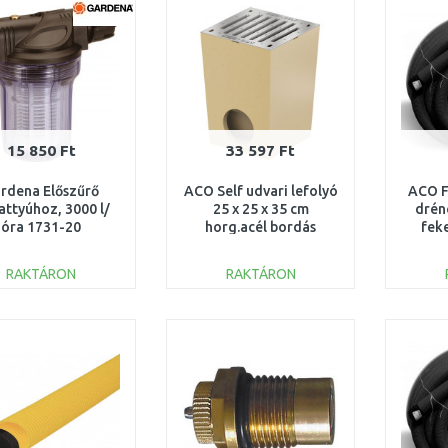
Összehasonlítás
Összehasonlítás
15 850 Ft
33 597 Ft
rdena Előszűrő
ACO Self udvari lefolyó
ACO F
attyúhoz, 3000 l/
25 x 25 x 35 cm
drén
óra 1731-20
horg.acél bordás
fek
ráccsal DN 110 01581
RAKTÁRON
RAKTÁRON
KOSÁRBA
KOSÁRBA
Összehasonlítás
Összehasonlítás