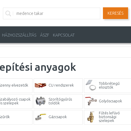
KERESÉS
HÁZHOZSZÁLLÍTÁS
ÁSZF
KAPCSOLAT
epítési anyagok
Többrétegű
Szenny elvezetők
CU rendszerek
elosztók
Szabályozó csapok
Szorítógyűrűs
Golyóscsapok
és szelepek
toldók
Fűtés lefúvó
Szűrők
Gázcsapok
biztonsági
szelepek