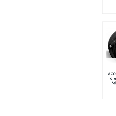
ACO 
dré
fe