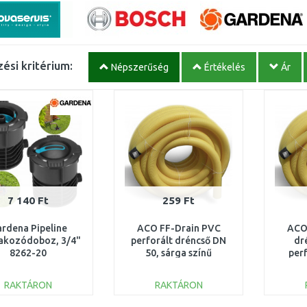
ési kritérium:
Népszerűség
Értékelés
Ár
7 140 Ft
259 Ft
rdena Pipeline
ACO FF-Drain PVC
ACO
lakozódoboz, 3/4"
perforált dréncső DN
dr
8262-20
50, sárga színű
perf
531.00.050
sárga 
RAKTÁRON
RAKTÁRON
KOSÁRBA
KOSÁRBA