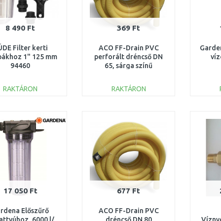
8 490 Ft
369 Ft
DE Filter kerti
ACO FF-Drain PVC
Garden
ákhoz 1" 125 mm
perforált dréncső DN
ví
94460
65, sárga színű
531.00.065
RAKTÁRON
RAKTÁRON
KOSÁRBA
KOSÁRBA
Összehasonlítás
Összehasonlítás
17 050 Ft
677 Ft
rdena Előszűrő
ACO FF-Drain PVC
attyúhoz, 6000 l/
dréncső DN 80
Vízny