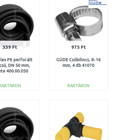
Összehasonlítás
Összehasonlítás
339 Ft
975 Ft
lex PE perforált
GÜDE Csőbilincs, 8-16
cső, DN 50 mm,
mm, 4 db 41070
ete 400.00.050
RAKTÁRON
RAKTÁRON
KOSÁRBA
KOSÁRBA
Összehasonlítás
Összehasonlítás