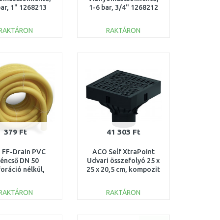
bar, 1" 1268213
1-6 bar, 3/4" 1268212
RAKTÁRON
RAKTÁRON
KOSÁRBA
KOSÁRBA
Összehasonlítás
Összehasonlítás
379 Ft
41 303 Ft
 FF-Drain PVC
ACO Self XtraPoint
éncső DN 50
Udvari összefolyó 25 x
oráció nélkül,
25 x 20,5 cm, kompozit
színű 531.20.050
rács, B125 319430
RAKTÁRON
RAKTÁRON
KOSÁRBA
KOSÁRBA