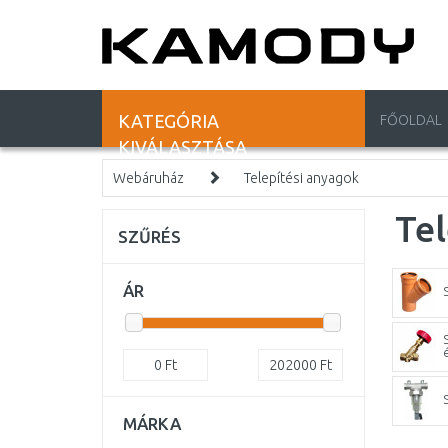
KATEGÓRIA
FŐOLDAL
KIVÁLASZTÁSA
Webáruház
Telepítési anyagok
Tel
SZŰRÉS
ÁR
0
Ft
202000
Ft
MÁRKA