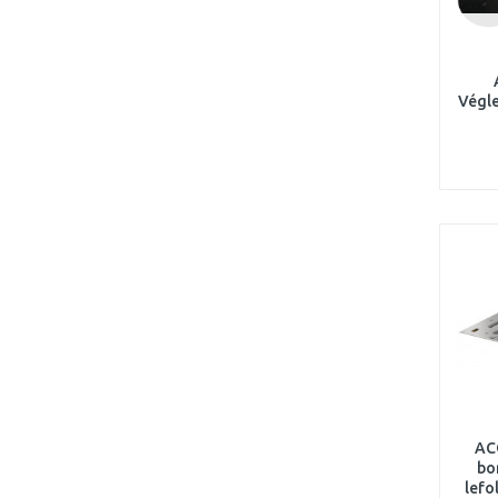
Végl
ACO
bo
lefo