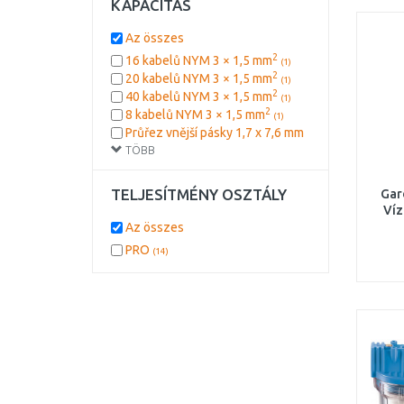
KAPACITÁS
GEOS
(1)
HAŇOVICE
(1)
Az összes
PEVEKO
2
(1)
16 kabelů NYM 3 × 1,5 mm
(1)
2
20 kabelů NYM 3 × 1,5 mm
(1)
2
40 kabelů NYM 3 × 1,5 mm
(1)
2
8 kabelů NYM 3 × 1,5 mm
(1)
Průřez vnější pásky 1,7 x 7,6 mm
TÖBB
(1)
Rozsah průměrů 16-32 mm
(1)
Rozsah průměrů 32-63 mm
(1)
TELJESÍTMÉNY OSZTÁLY
Gar
Víz
Az összes
PRO
(14)