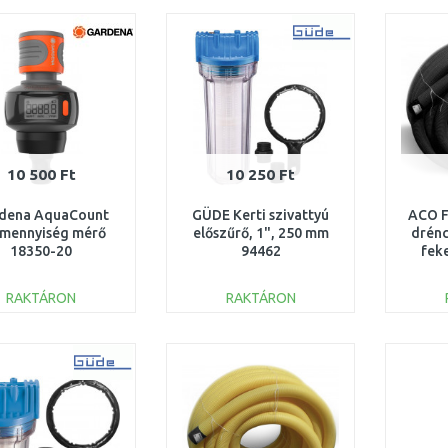
Összehasonlítás
Összehasonlítás
10 500 Ft
10 250 Ft
dena AquaCount
GÜDE Kerti szivattyú
ACO F
mennyiség mérő
előszűrő, 1", 250 mm
drénc
18350-20
94462
fek
RAKTÁRON
RAKTÁRON
KOSÁRBA
KOSÁRBA
Összehasonlítás
Összehasonlítás