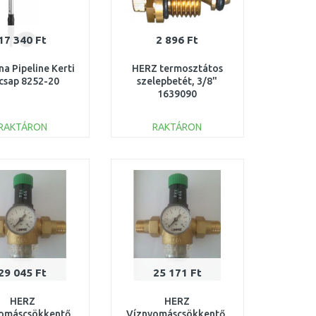
17 340 Ft
2 896 Ft
a Pipeline Kerti
HERZ termosztátos
zcsap 8252-20
szelepbetét, 3/8"
1639090
RAKTÁRON
RAKTÁRON
KOSÁRBA
KOSÁRBA
Összehasonlítás
Összehasonlítás
29 045 Ft
25 171 Ft
HERZ
HERZ
omáscsökkentő,
Víznyomáscsökkentő,