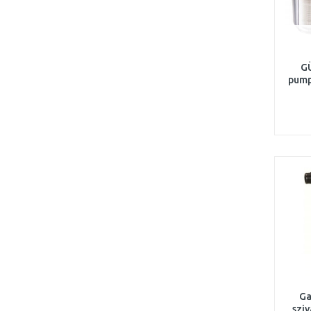
GÜ
pump
Ga
sziv