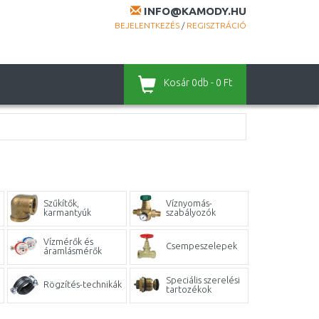
INFO@KAMODY.HU
BEJELENTKEZÉS
/
REGISZTRÁCIÓ
Kosár
0db - 0 Ft
Szűkítők,
Víznyomás-
karmantyúk
szabályozók
Vízmérők és
Csempeszelepek
áramlásmérők
Speciális szerelési
Rögzítés-technikák
tartozékok