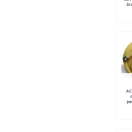
ór
AC
pe
sárg