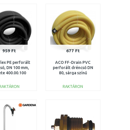
Összehasonlítás
Összehasonlítás
959 Ft
677 Ft
lex PE perforált
ACO FF-Drain PVC
ső, DN 100 mm,
perforált dréncső DN
ete 400.00.100
80, sárga színű
531.00.080
RAKTÁRON
RAKTÁRON
KOSÁRBA
KOSÁRBA
Összehasonlítás
Összehasonlítás