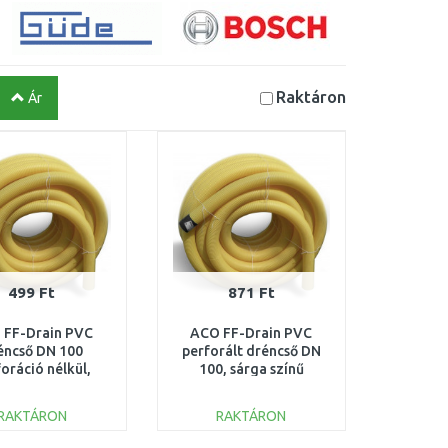
Raktáron
Ár
499 Ft
871 Ft
 FF-Drain PVC
ACO FF-Drain PVC
éncső DN 100
perforált dréncső DN
oráció nélkül,
100, sárga színű
színű 531.20.100
531.00.100
RAKTÁRON
RAKTÁRON
KOSÁRBA
KOSÁRBA