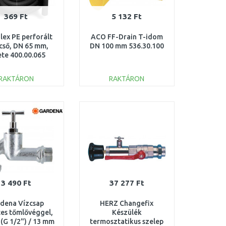
369 Ft
5 132 Ft
lex PE perforált
ACO FF-Drain T-idom
cső, DN 65 mm,
DN 100 mm 536.30.100
ete 400.00.065
RAKTÁRON
RAKTÁRON
KOSÁRBA
KOSÁRBA
Összehasonlítás
Összehasonlítás
3 490 Ft
37 277 Ft
dena Vízcsap
HERZ Changefix
es tőmlővéggel,
Készülék
(G 1/2") / 13 mm
termosztatikus szelep