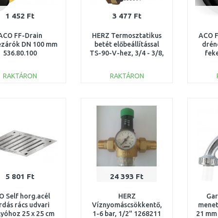
1 452 Ft
3 477 Ft
ACO FF-Drain
HERZ Termosztatikus
ACO F
ezárók DN 100 mm
betét előbeállítással
drén
536.80.100
TS-90-V-hez, 3/4 - 3/8,
fek
1636797
RAKTÁRON
RAKTÁRON
KOSÁRBA
KOSÁRBA
Összehasonlítás
Összehasonlítás
5 801 Ft
24 393 Ft
 Self horg.acél
HERZ
Gar
rdás rács udvari
Víznyomáscsökkentő,
menet
lyóhoz 25 x 25 cm
1-6 bar, 1/2" 1268211
21 mm 