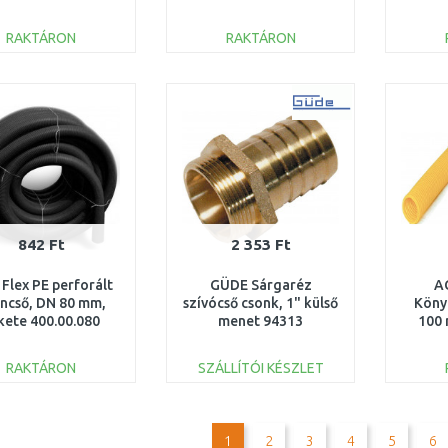
01599
(1
RAKTÁRON
RAKTÁRON
KOSÁRBA
KOSÁRBA
Összehasonlítás
Összehasonlítás
842 Ft
2 353 Ft
Flex PE perforált
GÜDE Sárgaréz
A
ncső, DN 80 mm,
szívócső csonk, 1" külső
Köny
kete 400.00.080
menet 94313
100 
RAKTÁRON
SZÁLLÍTÓI KÉSZLET
KOSÁRBA
KOSÁRBA
Összehasonlítás
Összehasonlítás
1
2
3
4
5
6