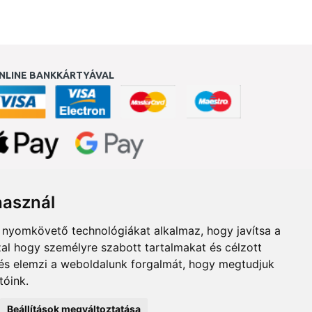
NLINE BANKKÁRTYÁVAL
ukereső.hu
használ
b nyomkövető technológiákat alkalmaz, hogy javítsa a
al hogy személyre szabott tartalmakat és célzott
, és elemzi a weboldalunk forgalmát, hogy megtudjuk
tóink.
Beállítások megváltoztatása