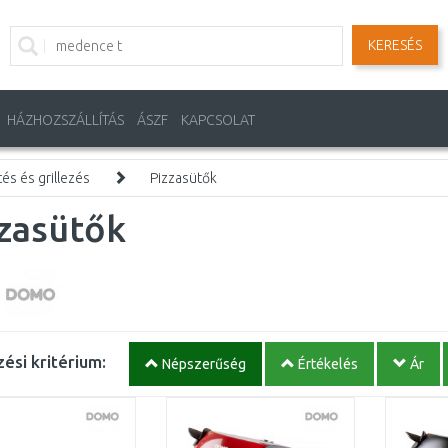
KERESÉS
HÁZHOZSZÁLLÍTÁS
ÁSZF
KAPCSOLAT
és és grillezés
Pizzasütők
zzasütők
ési kritérium:
Népszerűség
Értékelés
Ár