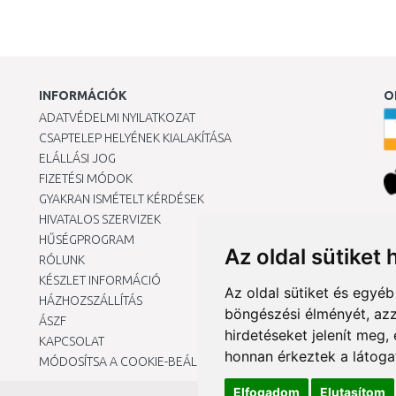
INFORMÁCIÓK
O
ADATVÉDELMI NYILATKOZAT
CSAPTELEP HELYÉNEK KIALAKÍTÁSA
ELÁLLÁSI JOG
FIZETÉSI MÓDOK
GYAKRAN ISMÉTELT KÉRDÉSEK
HIVATALOS SZERVIZEK
Ár
HŰSÉGPROGRAM
Az oldal sütiket 
RÓLUNK
KÉSZLET INFORMÁCIÓ
Az oldal sütiket és egyé
HÁZHOZSZÁLLÍTÁS
böngészési élményét, azz
ÁSZF
hirdetéseket jelenít meg
KAPCSOLAT
honnan érkeztek a látoga
MÓDOSÍTSA A COOKIE-BEÁLLÍTÁSAIMAT
Elfogadom
Elutasítom