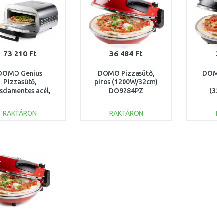
73 210 Ft
36 484 Ft
DOMO Genius
DOMO Pizzasütő,
DOM
Pizzasütő,
piros (1200W/32cm)
sdamentes acél,
DO9284PZ
(3
sütőkő 1700W
DO9289PZ
RAKTÁRON
RAKTÁRON
KOSÁRBA
KOSÁRBA
Összehasonlítás
Összehasonlítás