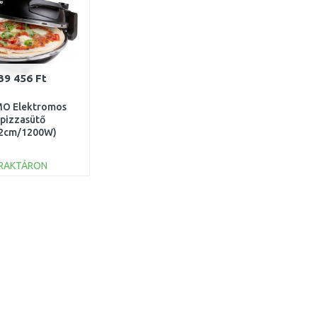
39 456 Ft
O Elektromos
pizzasütő
2cm/1200W)
DO9285PZ
RAKTÁRON
KOSÁRBA
Összehasonlítás