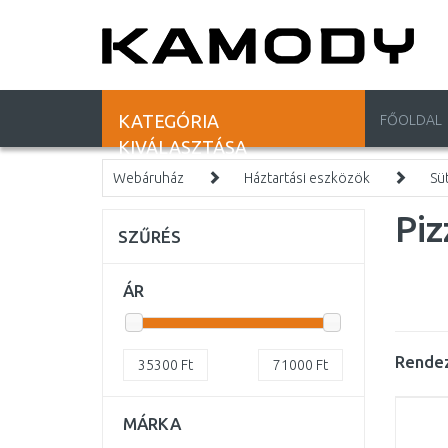
KATEGÓRIA
FŐOLDAL
KIVÁLASZTÁSA
Webáruház
Háztartási eszközök
Süt
Pi
SZŰRÉS
ÁR
Rendez
35300
Ft
71000
Ft
MÁRKA