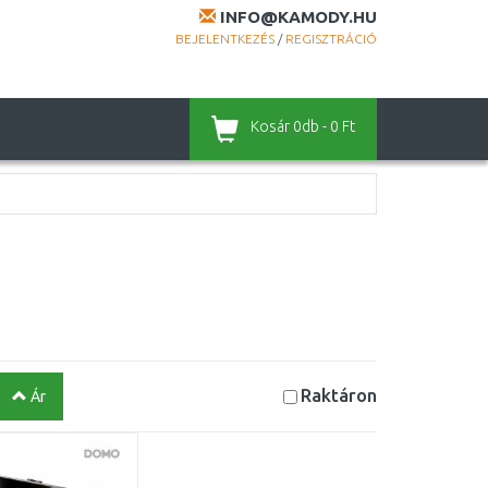
INFO@KAMODY.HU
BEJELENTKEZÉS
/
REGISZTRÁCIÓ
Kosár
0db - 0 Ft
Raktáron
Ár