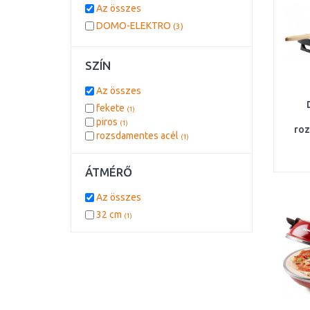
Az összes
DOMO-ELEKTRO
(3)
SZÍN
Az összes
fekete
(1)
piros
(1)
roz
rozsdamentes acél
(1)
ÁTMÉRŐ
Az összes
32 cm
(1)