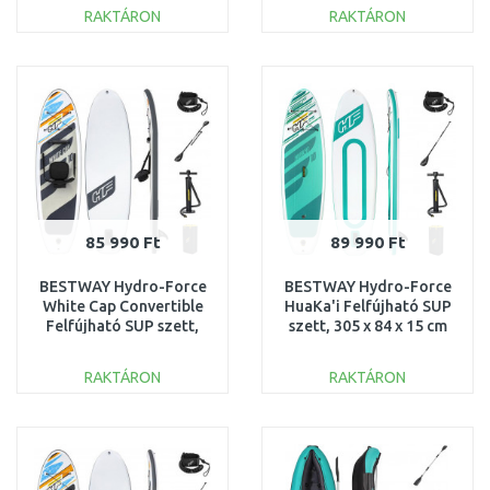
RAKTÁRON
RAKTÁRON
KOSÁRBA
KOSÁRBA
Összehasonlítás
Összehasonlítás
85 990 Ft
89 990 Ft
BESTWAY Hydro-Force
BESTWAY Hydro-Force
White Cap Convertible
HuaKa'i Felfújható SUP
Felfújható SUP szett,
szett, 305 x 84 x 15 cm
305 x 84 x 12 cm 65341
65346
RAKTÁRON
RAKTÁRON
KOSÁRBA
KOSÁRBA
Összehasonlítás
Összehasonlítás