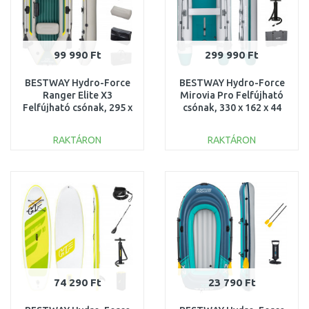
99 990 Ft
299 990 Ft
BESTWAY Hydro-Force
BESTWAY Hydro-Force
Ranger Elite X3
Mirovia Pro Felfújható
Felfújható csónak, 295 x
csónak, 330 x 162 x 44
130 x 46 cm 65160
cm 65049
RAKTÁRON
RAKTÁRON
KOSÁRBA
KOSÁRBA
Összehasonlítás
Összehasonlítás
74 290 Ft
23 790 Ft