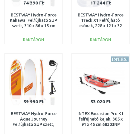
74 390 Ft
17 244 Ft
BESTWAY Hydro-Force
BESTWAY Hydro-Force
Kahawai Felfújható SUP
Treck X1 Felfújható
szett, 310 x 86 x 15 cm
csónak, 228 x 121 x 32
65308
cm 61083
RAKTÁRON
RAKTÁRON
KOSÁRBA
KOSÁRBA
Összehasonlítás
Összehasonlítás
59 990 Ft
53 020 Ft
BESTWAY Hydro-Force
INTEX Excursion Pro K1
Aqua Journey
felfújható kajak, 305 x
Felfújható SUP szett,
91 x 46 cm 68303NP
274 x 76 x 12 cm 65349