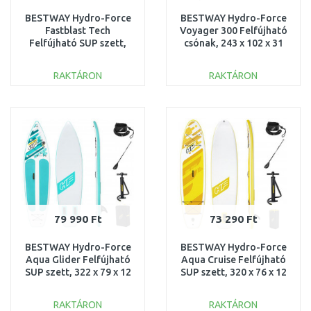
BESTWAY Hydro-Force
BESTWAY Hydro-Force
Fastblast Tech
Voyager 300 Felfújható
Felfújható SUP szett,
csónak, 243 x 102 x 31
381 x 76 x 15 cm 65343
cm 65051
RAKTÁRON
RAKTÁRON
KOSÁRBA
KOSÁRBA
Összehasonlítás
Összehasonlítás
79 990 Ft
73 290 Ft
BESTWAY Hydro-Force
BESTWAY Hydro-Force
Aqua Glider Felfújható
Aqua Cruise Felfújható
SUP szett, 322 x 79 x 12
SUP szett, 320 x 76 x 12
cm 65347
cm 65348
RAKTÁRON
RAKTÁRON