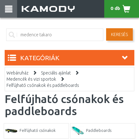
0 db
KERESÉS
KATEGÓRIÁK
Webáruház
Speciális ajánlat
Medencék és vizi sportok
Felfújható csónakok és paddleboards
Felfújható csónakok és
paddleboards
Felfújható csónakok
Paddleboards