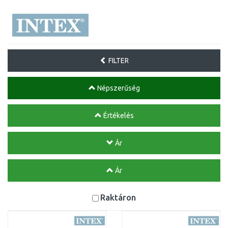
FILTER
Népszerűség
Értékelés
Ár
Ár
Raktáron