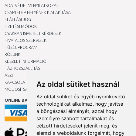
ADATVÉDELMI NYILATKOZAT
CSAPTELEP HELYÉNEK KIALAKÍTÁSA
ELÁLLÁSI JOG
FIZETÉSI MÓDOK
GYAKRAN ISMÉTELT KÉRDÉSEK
HIVATALOS SZERVIZEK
HŰSÉGPROGRAM
RÓLUNK
KÉSZLET INFORMÁCIÓ
HÁZHOZSZÁLLÍTÁS
ÁSZF
KAPCSOLAT
Az oldal sütiket használ
MÓDOSÍTSA A COOKIE-BEÁLLÍTÁSAIMAT
Az oldal sütiket és egyéb nyomkövető
ONLINE BANKKÁRTYÁVAL
technológiákat alkalmaz, hogy javítsa
a böngészési élményét, azzal hogy
személyre szabott tartalmakat és
célzott hirdetéseket jelenít meg, és
elemzi a weboldalunk forgalmát, hogy