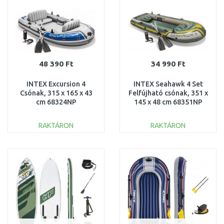
48 390 Ft
34 990 Ft
INTEX Excursion 4
INTEX Seahawk 4 Set
Csónak, 315 x 165 x 43
Felfújható csónak, 351 x
cm 68324NP
145 x 48 cm 68351NP
RAKTÁRON
RAKTÁRON
KOSÁRBA
KOSÁRBA
Összehasonlítás
Összehasonlítás