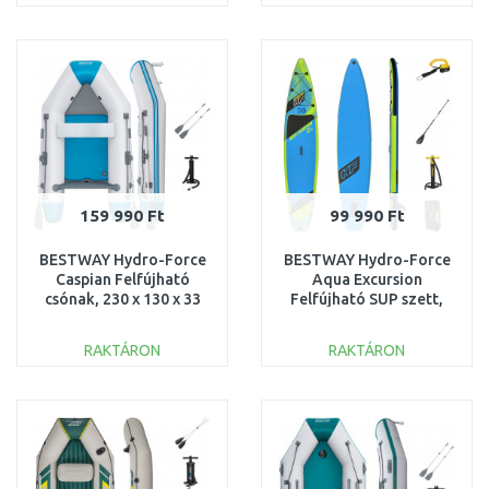
KOSÁRBA
KOSÁRBA
Összehasonlítás
Összehasonlítás
159 990 Ft
99 990 Ft
BESTWAY Hydro-Force
BESTWAY Hydro-Force
Caspian Felfújható
Aqua Excursion
csónak, 230 x 130 x 33
Felfújható SUP szett,
cm 65046
381 x 79 x 15 cm 65373
RAKTÁRON
RAKTÁRON
KOSÁRBA
KOSÁRBA
Összehasonlítás
Összehasonlítás