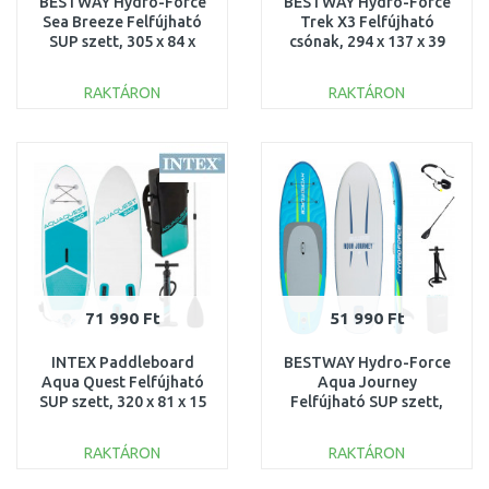
BESTWAY Hydro-Force
BESTWAY Hydro-Force
Sea Breeze Felfújható
Trek X3 Felfújható
SUP szett, 305 x 84 x
csónak, 294 x 137 x 39
12 cm 65340
cm 61154
RAKTÁRON
RAKTÁRON
KOSÁRBA
KOSÁRBA
Összehasonlítás
Összehasonlítás
71 990 Ft
51 990 Ft
INTEX Paddleboard
BESTWAY Hydro-Force
Aqua Quest Felfújható
Aqua Journey
SUP szett, 320 x 81 x 15
Felfújható SUP szett,
cm 68242NP
274 x 76 x 12 cm 6532A
RAKTÁRON
RAKTÁRON
KOSÁRBA
KOSÁRBA