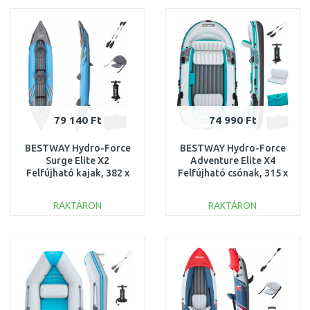
Összehasonlítás
Összehasonlítás
79 140 Ft
74 990 Ft
BESTWAY Hydro-Force
BESTWAY Hydro-Force
Surge Elite X2
Adventure Elite X4
Felfújható kajak, 382 x
Felfújható csónak, 315 x
94 x 42 cm 65144
165 x 41,5 cm 65158
RAKTÁRON
RAKTÁRON
KOSÁRBA
KOSÁRBA
Összehasonlítás
Összehasonlítás