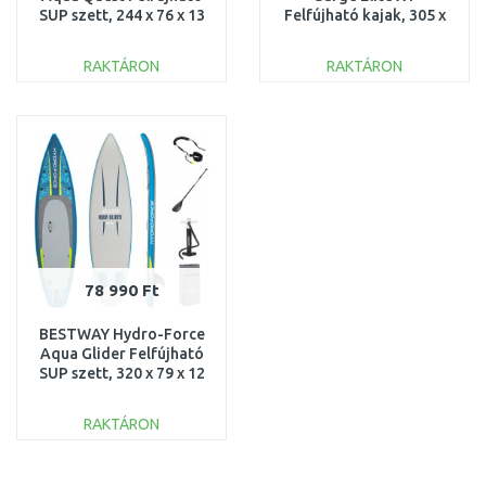
SUP szett, 244 x 76 x 13
Felfújható kajak, 305 x
cm 68241NP
91 x 40 cm 65143
RAKTÁRON
RAKTÁRON
KOSÁRBA
KOSÁRBA
Összehasonlítás
Összehasonlítás
78 990 Ft
BESTWAY Hydro-Force
Aqua Glider Felfújható
SUP szett, 320 x 79 x 12
cm 6532F
RAKTÁRON
KOSÁRBA