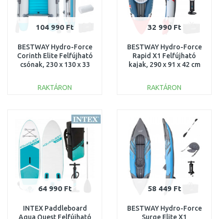
104 990 Ft
32 990 Ft
BESTWAY Hydro-Force
BESTWAY Hydro-Force
Corinth Elite Felfújható
Rapid X1 Felfújható
csónak, 230 x 130 x 33
kajak, 290 x 91 x 42 cm
cm 65177
65176
RAKTÁRON
RAKTÁRON
KOSÁRBA
KOSÁRBA
Összehasonlítás
Összehasonlítás
64 990 Ft
58 449 Ft
INTEX Paddleboard
BESTWAY Hydro-Force
Aqua Quest Felfújható
Surge Elite X1