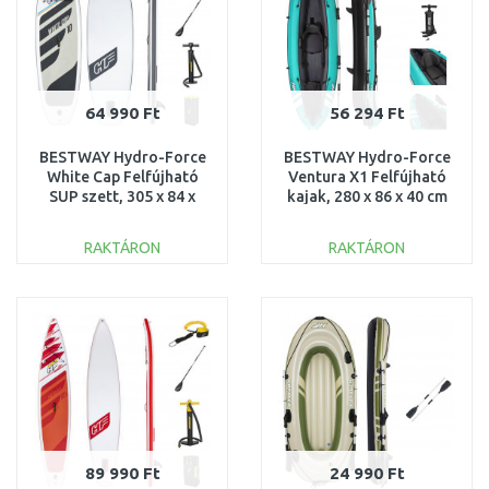
64 990 Ft
56 294 Ft
BESTWAY Hydro-Force
BESTWAY Hydro-Force
White Cap Felfújható
Ventura X1 Felfújható
SUP szett, 305 x 84 x
kajak, 280 x 86 x 40 cm
12 cm 65342
65118
RAKTÁRON
RAKTÁRON
KOSÁRBA
KOSÁRBA
Összehasonlítás
Összehasonlítás
89 990 Ft
24 990 Ft