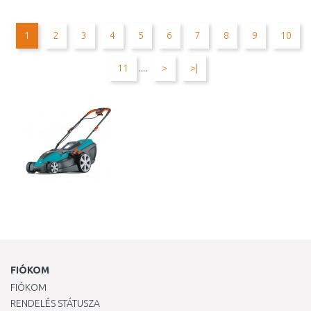
KOSÁRBA
KOSÁRBA
Összehasonlítás
Összehasonlítás
1
2
3
4
5
6
7
8
9
10
11
....
>
>|
FIÓKOM
FIÓKOM
RENDELÉS STÁTUSZA