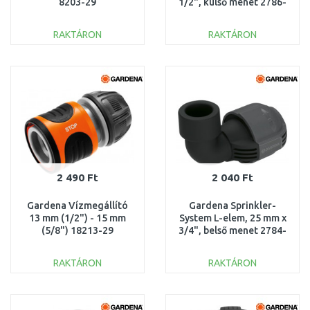
8203-29
1/2", külső menet 2786-
20
RAKTÁRON
RAKTÁRON
KOSÁRBA
KOSÁRBA
Összehasonlítás
Összehasonlítás
2 490 Ft
2 040 Ft
Gardena Vízmegállító
Gardena Sprinkler-
13 mm (1/2") - 15 mm
System L-elem, 25 mm x
(5/8") 18213-29
3/4", belső menet 2784-
20
RAKTÁRON
RAKTÁRON
KOSÁRBA
KOSÁRBA
Összehasonlítás
Összehasonlítás