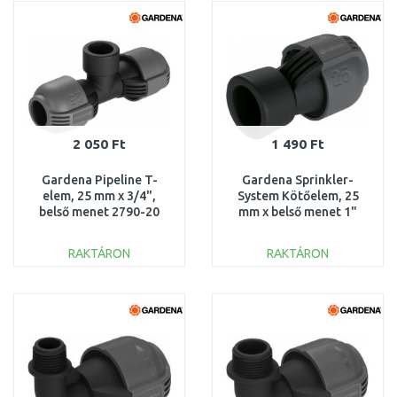
Összehasonlítás
Összehasonlítás
2 050 Ft
1 490 Ft
Gardena Pipeline T-
Gardena Sprinkler-
elem, 25 mm x 3/4",
System Kötőelem, 25
belső menet 2790-20
mm x belső menet 1"
2762-20
RAKTÁRON
RAKTÁRON
KOSÁRBA
KOSÁRBA
Összehasonlítás
Összehasonlítás