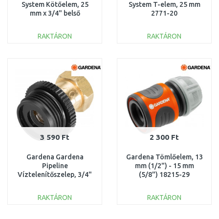
System Kötőelem, 25
System T-elem, 25 mm
mm x 3/4" belső
2771-20
menettel 2761-20
RAKTÁRON
RAKTÁRON
KOSÁRBA
KOSÁRBA
Összehasonlítás
Összehasonlítás
3 590 Ft
2 300 Ft
Gardena Gardena
Gardena Tömlőelem, 13
Pipeline
mm (1/2") - 15 mm
Víztelenítőszelep, 3/4"
(5/8") 18215-29
2760-37
RAKTÁRON
RAKTÁRON
KOSÁRBA
KOSÁRBA