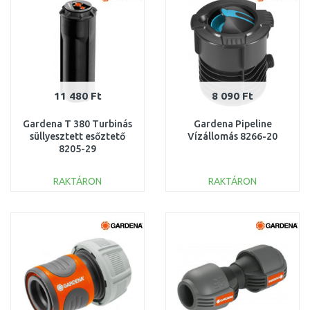
11 480 Ft
8 090 Ft
Gardena T 380 Turbinás
Gardena Pipeline
süllyesztett esőztető
Vízállomás 8266-20
8205-29
RAKTÁRON
RAKTÁRON
KOSÁRBA
KOSÁRBA
Összehasonlítás
Összehasonlítás