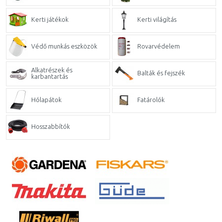
Kerti játékok
Kerti világítás
Védő munkás eszközök
Rovarvédelem
Alkatrészek és
Balták és fejszék
karbantartás
Hólapátok
Fatárolók
Hosszabbítók