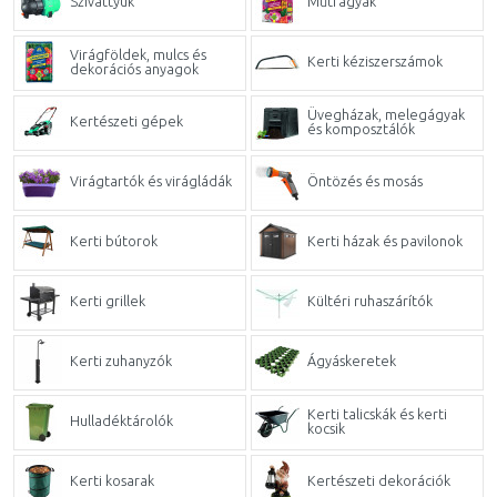
Szivattyúk
Műtrágyák
Virágföldek, mulcs és
Kerti kéziszerszámok
dekorációs anyagok
Üvegházak, melegágyak
Kertészeti gépek
és komposztálók
Virágtartók és virágládák
Öntözés és mosás
Kerti bútorok
Kerti házak és pavilonok
Kerti grillek
Kültéri ruhaszárítók
Kerti zuhanyzók
Ágyáskeretek
Kerti talicskák és kerti
Hulladéktárolók
kocsik
Kerti kosarak
Kertészeti dekorációk