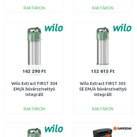
RAKTÁRON
RAKTÁRON
KOSÁRBA
KOSÁRBA
Összehasonlítás
Összehasonlítás
162 290 Ft
152 615 Ft
Wilo Extract FIRST 304
Wilo Extract FIRST 303
EM/A búvárszivattyú
SE EM/A búvárszivattyú
integrált
integrált
vezérlőegységgel
vezérlőegységgel
6093856
6093857
RAKTÁRON
RAKTÁRON
KOSÁRBA
KOSÁRBA
Összehasonlítás
Összehasonlítás