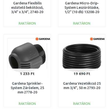
Gardena Flexibilis
Gardena Micro-Drip-
esőztető bekötőcső,
System Leszúrótüske,
3/4" x 3/4", 2740-20
1/2" (10 db) 13208-20
RAKTÁRON
RAKTÁRON
KOSÁRBA
KOSÁRBA
Összehasonlítás
Összehasonlítás
1 233 Ft
19 690 Ft
Gardena Sprinkler-
Gardena Vezetékcső 25
System Záróelem, 25
mm 3/4", 50 m 2793-20
mm 2778-20
RAKTÁRON
RAKTÁRON