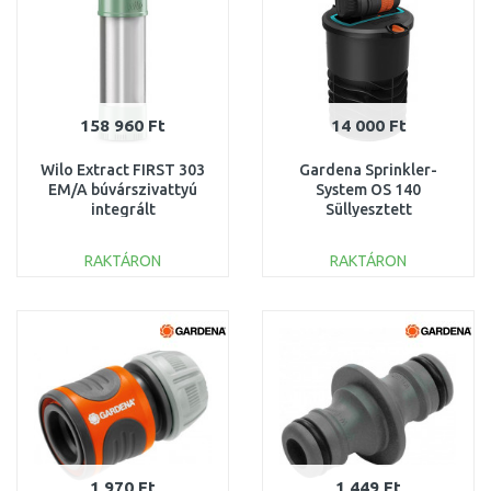
158 960 Ft
14 000 Ft
Wilo Extract FIRST 303
Gardena Sprinkler-
EM/A búvárszivattyú
System OS 140
integrált
Süllyesztett
vezérlőegységgel
négyszögesőztető
6093855
8223-20
RAKTÁRON
RAKTÁRON
KOSÁRBA
KOSÁRBA
Összehasonlítás
Összehasonlítás
1 970 Ft
1 449 Ft