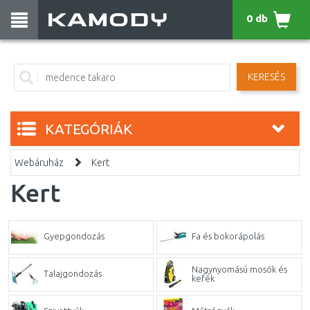
0 db
KERESÉS
KATEGÓRIÁK
Webáruház
Kert
Kert
Gyepgondozás
Fa és bokorápolás
Nagynyomású mosók és
Talajgondozás
kefék