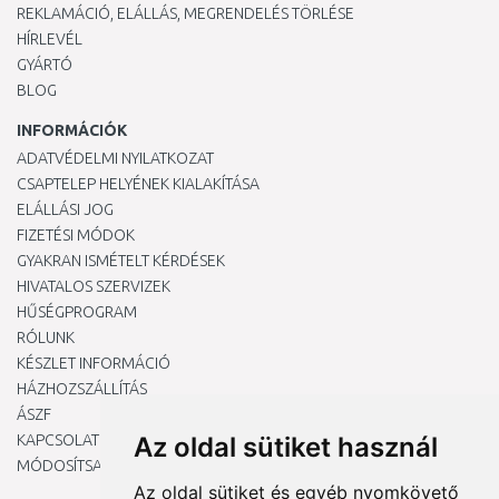
REKLAMÁCIÓ, ELÁLLÁS, MEGRENDELÉS TÖRLÉSE
HÍRLEVÉL
GYÁRTÓ
BLOG
INFORMÁCIÓK
ADATVÉDELMI NYILATKOZAT
CSAPTELEP HELYÉNEK KIALAKÍTÁSA
ELÁLLÁSI JOG
FIZETÉSI MÓDOK
GYAKRAN ISMÉTELT KÉRDÉSEK
HIVATALOS SZERVIZEK
HŰSÉGPROGRAM
RÓLUNK
KÉSZLET INFORMÁCIÓ
HÁZHOZSZÁLLÍTÁS
ÁSZF
KAPCSOLAT
Az oldal sütiket használ
MÓDOSÍTSA A COOKIE-BEÁLLÍTÁSAIMAT
Az oldal sütiket és egyéb nyomkövető