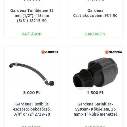
Gardena Tömlőelem 13
Gardena
mm (1/2") - 15 mm
Csatlakozóelem 931-50
(5/8") 18215-50
RAKTÁRON
RAKTÁRON
KOSÁRBA
KOSÁRBA
Összehasonlítás
Összehasonlítás
3 020 Ft
1 500 Ft
Gardena Flexibilis
Gardena Sprinkler-
esőztető bekötőcső,
System- Kötőelem, 25
3/4" x 1/2" 2739-20
mm x 1" külső menettel
2763-20