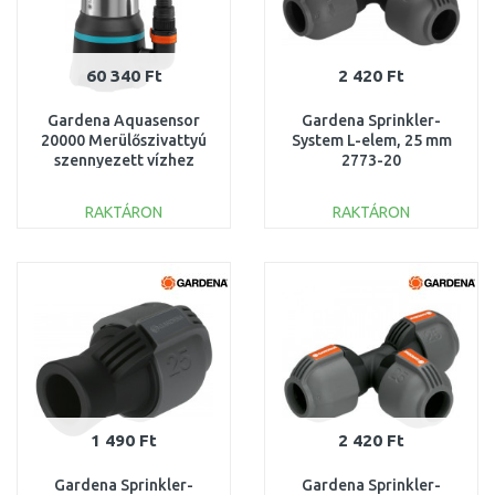
60 340 Ft
2 420 Ft
Gardena Aquasensor
Gardena Sprinkler-
20000 Merülőszivattyú
System L-elem, 25 mm
szennyezett vízhez
2773-20
(750W/20 000l/h) 9044-
20
RAKTÁRON
RAKTÁRON
KOSÁRBA
KOSÁRBA
Összehasonlítás
Összehasonlítás
1 490 Ft
2 420 Ft
Gardena Sprinkler-
Gardena Sprinkler-