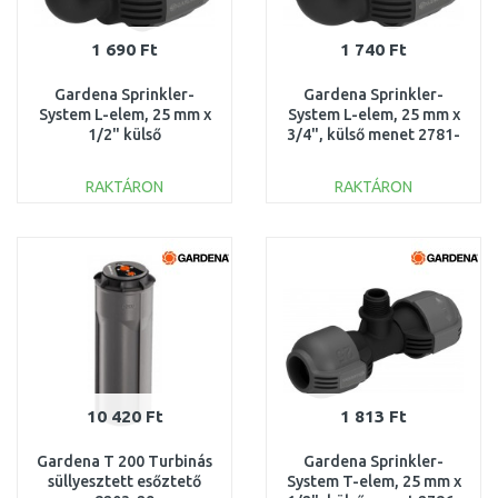
1 690 Ft
1 740 Ft
Gardena Sprinkler-
Gardena Sprinkler-
System L-elem, 25 mm x
System L-elem, 25 mm x
1/2" külső
3/4", külső menet 2781-
menettel 2780-20
20
RAKTÁRON
RAKTÁRON
KOSÁRBA
KOSÁRBA
Összehasonlítás
Összehasonlítás
10 420 Ft
1 813 Ft
Gardena T 200 Turbinás
Gardena Sprinkler-
süllyesztett esőztető
System T-elem, 25 mm x