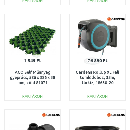
RAKTÁRON
RAKTÁRON
KOSÁRBA
KOSÁRBA
Összehasonlítás
Összehasonlítás
1 549 Ft
76 890 Ft
ACO Self Műanyag
Gardena RollUp XL Fali
gyeprács, 586 x 386 x 38
tömlődoboz, 35m,
mm, zöld 81071
türkiz, 18630-20
RAKTÁRON
RAKTÁRON
KOSÁRBA
KOSÁRBA
Összehasonlítás
Összehasonlítás