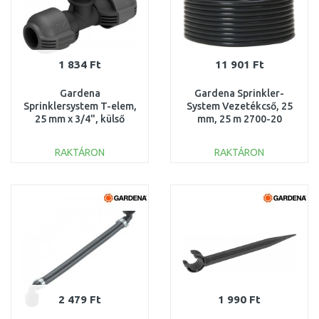
1 834 Ft
11 901 Ft
Gardena
Gardena Sprinkler-
Sprinklersystem T-elem,
System Vezetékcső, 25
25 mm x 3/4", külső
mm, 25 m 2700-20
menet 2787-20
RAKTÁRON
RAKTÁRON
KOSÁRBA
KOSÁRBA
Összehasonlítás
Összehasonlítás
2 479 Ft
1 990 Ft