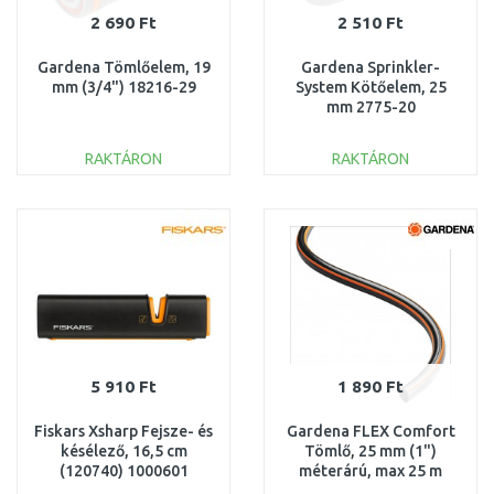
2 690 Ft
2 510 Ft
Gardena Tömlőelem, 19
Gardena Sprinkler-
mm (3/4") 18216-29
System Kötőelem, 25
mm 2775-20
RAKTÁRON
RAKTÁRON
KOSÁRBA
KOSÁRBA
Összehasonlítás
Összehasonlítás
5 910 Ft
1 890 Ft
Fiskars Xsharp Fejsze- és
Gardena FLEX Comfort
késélező, 16,5 cm
Tömlő, 25 mm (1")
(120740) 1000601
méterárú, max 25 m
18057-22