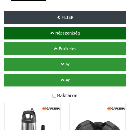
FILTER
Népszerűség
Értékelés
Ár
Ár
Raktáron