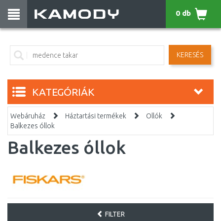
0 db
KERESÉS
KATEGÓRIÁK
Webáruház
Háztartási termékek
Ollók
Balkezes óllok
Balkezes óllok
FILTER