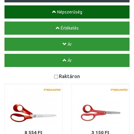
Népszerűség
Értékelés
Ár
Ár
Raktáron
8 554 Ft
3 150 Ft