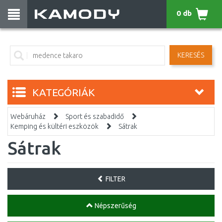
0 db
KERESÉS
KATEGÓRIÁK
Webáruház
Sport és szabadidő
Kemping és kültéri eszközök
Sátrak
Sátrak
FILTER
Népszerűség