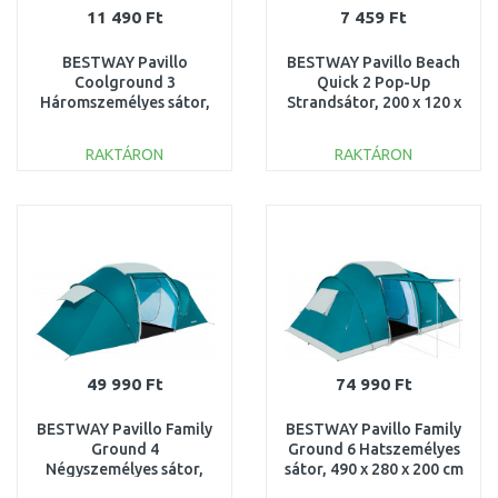
11 490 Ft
7 459 Ft
BESTWAY Pavillo
BESTWAY Pavillo Beach
Coolground 3
Quick 2 Pop-Up
Háromszemélyes sátor,
Strandsátor, 200 x 120 x
210 x 210 x 120
90 cm 68107
cm 68088
RAKTÁRON
RAKTÁRON
KOSÁRBA
KOSÁRBA
Összehasonlítás
Összehasonlítás
49 990 Ft
74 990 Ft
BESTWAY Pavillo Family
BESTWAY Pavillo Family
Ground 4
Ground 6 Hatszemélyes
Négyszemélyes sátor,
sátor, 490 x 280 x 200 cm
460 x 230 x 185
68094