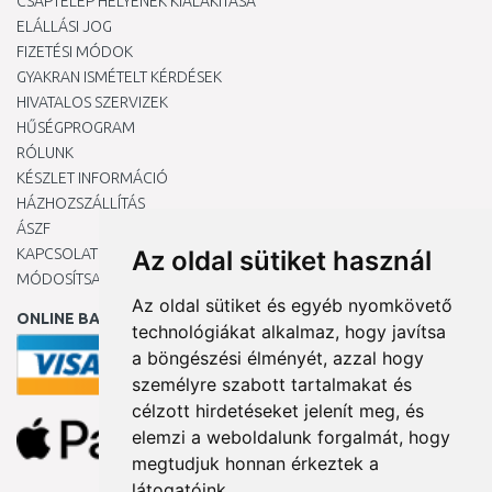
CSAPTELEP HELYÉNEK KIALAKÍTÁSA
ELÁLLÁSI JOG
FIZETÉSI MÓDOK
GYAKRAN ISMÉTELT KÉRDÉSEK
HIVATALOS SZERVIZEK
HŰSÉGPROGRAM
RÓLUNK
KÉSZLET INFORMÁCIÓ
HÁZHOZSZÁLLÍTÁS
ÁSZF
KAPCSOLAT
Az oldal sütiket használ
MÓDOSÍTSA A COOKIE-BEÁLLÍTÁSAIMAT
Az oldal sütiket és egyéb nyomkövető
ONLINE BANKKÁRTYÁVAL
technológiákat alkalmaz, hogy javítsa
a böngészési élményét, azzal hogy
személyre szabott tartalmakat és
célzott hirdetéseket jelenít meg, és
elemzi a weboldalunk forgalmát, hogy
megtudjuk honnan érkeztek a
látogatóink.