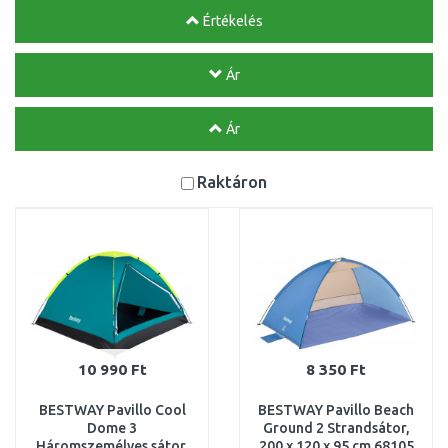
Értékelés
Ár
Ár
Raktáron
10 990 Ft
8 350 Ft
BESTWAY Pavillo Cool
BESTWAY Pavillo Beach
Dome 3
Ground 2 Strandsátor,
Háromszemélyes sátor,
200 x 120 x 95 cm 68105