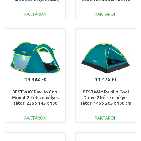
210 x 210 x 130
cm 68085
RAKTÁRON
RAKTÁRON
KOSÁRBA
KOSÁRBA
Összehasonlítás
Összehasonlítás
14 492 Ft
11 475 Ft
BESTWAY Pavillo Cool
BESTWAY Pavillo Cool
Mount 2 Kétszemélyes
Dome 2 Kétszemélyes
sátor, 235 x 145 x 100
sátor, 145 x 205 x 100 cm
cm 68086
68084
RAKTÁRON
RAKTÁRON
KOSÁRBA
KOSÁRBA
Összehasonlítás
Összehasonlítás