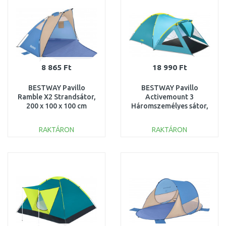
8 865 Ft
18 990 Ft
BESTWAY Pavillo
BESTWAY Pavillo
Ramble X2 Strandsátor,
Activemount 3
200 x 100 x 100 cm
Háromszemélyes sátor,
68001
400 x 255 x 180
cm 68090
RAKTÁRON
RAKTÁRON
KOSÁRBA
KOSÁRBA
Összehasonlítás
Összehasonlítás