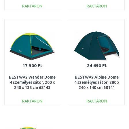
cm 68093
RAKTÁRON
RAKTÁRON
KOSÁRBA
KOSÁRBA
Összehasonlítás
Összehasonlítás
17 300 Ft
24 690 Ft
BESTWAY Wander Dome
BESTWAY Alpine Dome
4 személyes sátor, 200 x
4 személyes sátor, 280 x
240 x 135 cm 68143
240 x 140 cm 68141
RAKTÁRON
RAKTÁRON
KOSÁRBA
KOSÁRBA
Összehasonlítás
Összehasonlítás