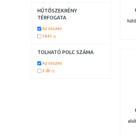
HŰTŐSZEKRÉNY
TÉRFOGATA
hűtő
cm
Az összes
184 l
(1)
TOLHATÓ POLC SZÁMA
Az összes
3 db
(1)
alu
fagy