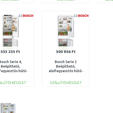
KOSÁRBA
KOSÁRBA
Összehasonlítás
Összehasonlítás
333 233 Ft
300 856 Ft
Bosch Serie 4,
Bosch Serie 2
Beépíthető,
Beépíthető,
lfagyasztós hűtő-
alulfagyasztós hűtő-
asztó kombináció
fagyasztó kombináció,
KIN86VFE0
177.2x54.1cm
ÁLLÍTÓI KÉSZLET
SZÁLLÍTÓI KÉSZLET
KIN865SE0
KOSÁRBA
KOSÁRBA
Összehasonlítás
Összehasonlítás