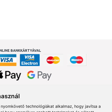
NLINE BANKKÁRTYÁVAL
ukereső.hu
használ
b nyomkövető technológiákat alkalmaz, hogy javítsa a