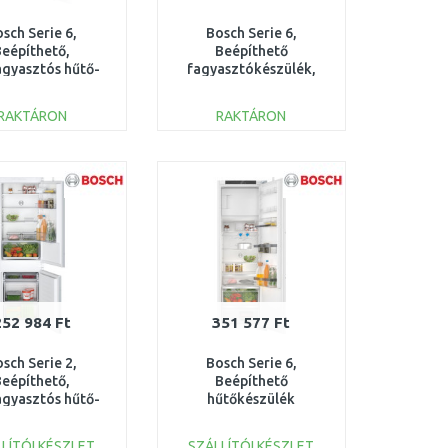
sch Serie 6,
Bosch Serie 6,
Beépíthető,
Beépíthető
agyasztós hűtő-
fagyasztókészülék,
ztó kombináció,
Soft close lapos
KBN96ADD0
zsanérral GUN21ADE0
RAKTÁRON
RAKTÁRON
KOSÁRBA
KOSÁRBA
Összehasonlítás
Összehasonlítás
252 984 Ft
351 577 Ft
sch Serie 2,
Bosch Serie 6,
Beépíthető,
Beépíthető
agyasztós hűtő-
hűtőkészülék
ztó kombináció,
fagyasztórekesszel,
KIV865SE0
177.5 x 56 cm,
LÍTÓI KÉSZLET
SZÁLLÍTÓI KÉSZLET