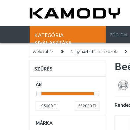
KATEGÓRIA
FŐOLDAL
KIVÁLASZTÁSA
Webáruház
Nagy háztartási eszközök
Be
SZŰRÉS
ÁR
Rendez
195000
Ft
532000
Ft
MÁRKA