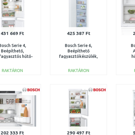
431 669 Ft
425 387 Ft
Bosch Serie 4,
Bosch Serie 6,
Bo
Beépíthető,
Beépíthető
lfagyasztós hűtő-
fagyasztókészülék,
h
asztó kombináció,
Soft close lapos
fagyas
KBN96VFE0
zsanérral GIN81ACE0
x 60
RAKTÁRON
RAKTÁRON
KOSÁRBA
KOSÁRBA
Összehasonlítás
Összehasonlítás
202 333 Ft
290 497 Ft