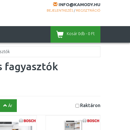
INFO@KAMODY.HU
BEJELENTKEZÉS
/
REGISZTRÁCIÓ
Kosár
0db - 0 Ft
asztók
s fagyasztók
Raktáron
Ár