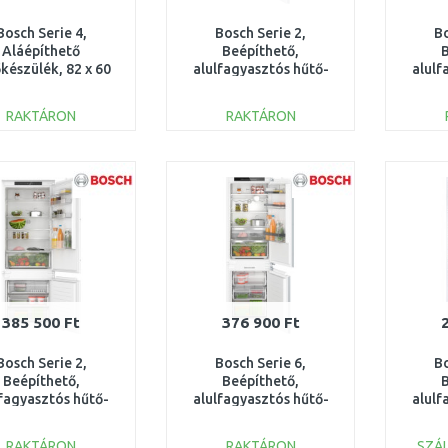
Bosch Serie 4,
Bosch Serie 2,
Bo
Aláépíthető
Beépíthető,
készülék, 82 x 60
alulfagyasztós hűtő-
alulf
, Lapos zsanér
fagyasztó kombináció,
fagyas
KUR21VFE0
177.2x54.1 cm
RAKTÁRON
RAKTÁRON
KOSÁRBA
KOSÁRBA
Összehasonlítás
Összehasonlítás
385 500 Ft
376 900 Ft
Bosch Serie 2,
Bosch Serie 6,
Bo
Beépíthető,
Beépíthető,
lfagyasztós hűtő-
alulfagyasztós hűtő-
alulf
asztó kombináció,
fagyasztó kombináció,
fagyas
KBN96NSE0
177.2 x 55.8 cm
RAKTÁRON
RAKTÁRON
SZÁL