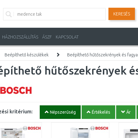
KERESÉS
HÁZHOZSZÁLLÍTÁS
ÁSZF
KAPCSOLAT
Beépíthető készülékek
Beépíthető hűtőszekrények és fagy
építhető hűtőszekrények é
ési kritérium:
Népszerűség
Értékelés
Ár