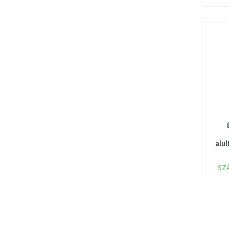
alu
fagy
SZ